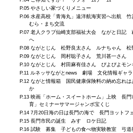
やさしい家づくりメニュー
水産高校「青海丸」遠洋航海実習へ出航 竹
むら・まち交流
老人クラブ仙崎支部福祉大会 ながと日記 
へ
ながとじん 松野良太さん ルナちゃん 松
ながとじん 岡村聡子さん 荒川甚一さん
ながとじん 村田麻有佳さん ぴよぴよモン
ルネッサながとnews 劇場 文化情報ギャ
ながと情報箱 国民健康保険料の納め忘れは
か
映画「ホーム・スイートホーム」上映 長門
育」セミナーサマージャンボ宝くじ
7月20日海の日は長門の海で 長門ヨットフェ
長門市民の誕生 みすゞロケ日記
試験 募集 子どもの食べ物実験教室 弓道