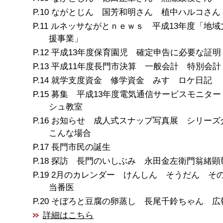
ながとじん 国芳和明さん 植中ハルコさん
ルネッサながとｎｅｗｓ 平成13年度「地域
援事業」
平成13年度保育園児 確定申告に必要な証明
平成11年度長門市決算 一般会計 特別会計
就学支度資金 修学資金 みすゞロケ日記
募集 平成13年度電気通信サービスモニター
シュ教室
お知らせ 成人式スナップ写真展 シリー
こんな場合
長門市民の誕生
探訪 長門のいしぶみ 永田金左衛門翁緒顕
2月のカレンダー けんしん そうだん そ
当番医
そぼろと豆腐の卵蒸し 長尾千鈴ちゃん 広
詳細はこちら