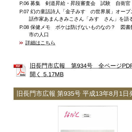
募集 剣道昇給・昇段審査会 試験 自衛官
幻の童話詩人「金子みすゞの世界展」オープ
話作家あまんきみこさん「みすゞさん」を語
保健メモ ボケは防げないものなの？ 図
市の人口
詳細はこちら
旧長門市広報 第934号 全ページPD
開く 5.17MB
旧長門市広報 第935号 平成13年8月1日