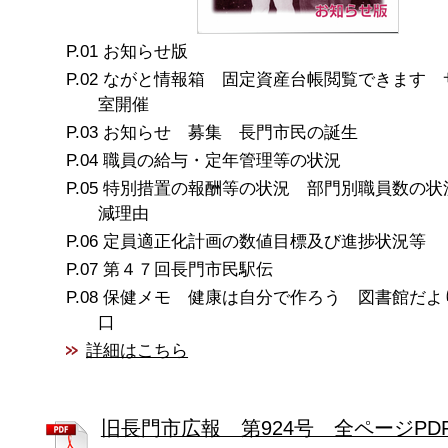
お知らせ版
ながと情報箱 固定資産台帳閲覧できます 
室開催
お知らせ 募集 長門市民の誕生
職員の給与・定年管理等の状況
特別措置の報酬等の状況 部門別職員数の状
減理由
定員適正化計画の数値目標及び進捗状況等
第４７回長門市民駅伝
保健メモ 健康は自分で作ろう 図書館だよ
口
詳細はこちら
旧長門市広報 第924号 全ページPD