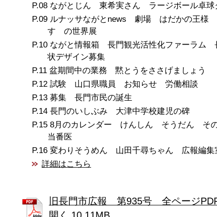
ながとじん 東希実さん ラージボール卓球
ルナッサながとnews 劇場 はだかの王様
すゞの世界展
ながと情報箱 長門観光活性化ファーラム 
状デザイン募集
盆期間中の業務 黙とうをささげましょう
試験 山口県職員 お知らせ 労働相談
募集 長門市民の誕生
長門のいしぶみ 大津中学校建児の碑
8月のカレンダー けんしん そうだん そ
当番医
変わりそうめん 山田千尋ちゃん 広報編集
詳細はこちら
旧長門市広報 第935号 全ページPD
開く 10.11MB