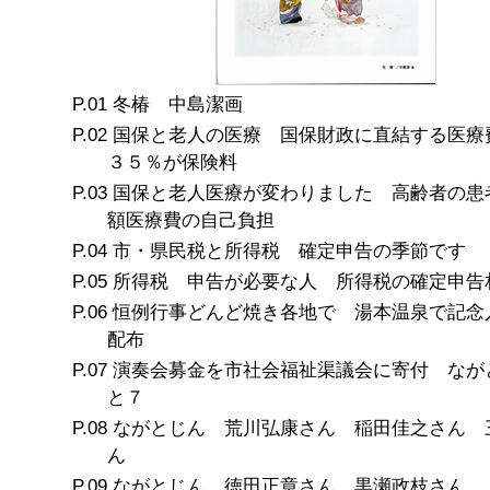
冬椿 中島潔画
国保と老人の医療 国保財政に直結する医療
３５％が保険料
国保と老人医療が変わりました 高齢者の患
額医療費の自己負担
市・県民税と所得税 確定申告の季節です
所得税 申告が必要な人 所得税の確定申告
恒例行事どんど焼き各地で 湯本温泉で記念
配布
演奏会募金を市社会福祉渠議会に寄付 なが
と７
ながとじん 荒川弘康さん 稲田佳之さん 
ん
ながとじん 徳田正章さん 黒瀬政枝さん