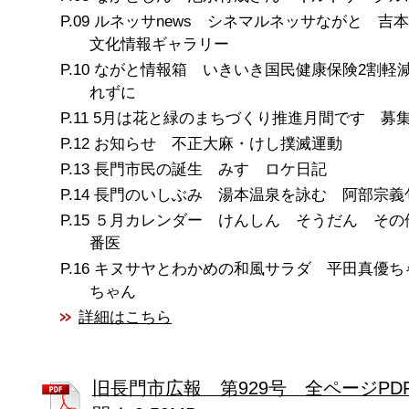
ルネッサnews シネマルネッサながと 
文化情報ギャラリー
ながと情報箱 いきいき国民健康保険2割軽
れずに
5月は花と緑のまちづくり推進月間です 募
お知らせ 不正大麻・けし撲滅運動
長門市民の誕生 みすゞロケ日記
長門のいしぶみ 湯本温泉を詠む 阿部宗義
５月カレンダー けんしん そうだん その
番医
キヌサヤとわかめの和風サラダ 平田真優ち
ちゃん
詳細はこちら
旧長門市広報 第929号 全ページPD