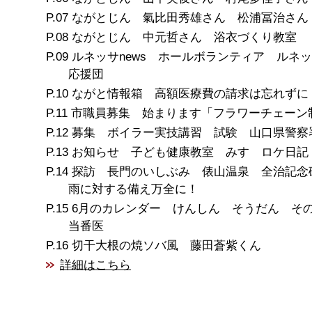
ながとじん 氣比田秀雄さん 松浦冨治さん
ながとじん 中元哲さん 浴衣づくり教室
ルネッサnews ホールボランティア ルネ
応援団
ながと情報箱 高額医療費の請求は忘れずに
市職員募集 始まります「フラワーチェーン
募集 ボイラー実技講習 試験 山口県警察
お知らせ 子ども健康教室 みすゞロケ日記
探訪 長門のいしぶみ 俵山温泉 全治記念
雨に対する備え万全に！
6月のカレンダー けんしん そうだん そ
当番医
切干大根の焼ソバ風 藤田蒼紫くん
詳細はこちら