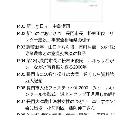
新しき日々 中島潔画
新年のごあいさつ 長門市長 松林正俊 リ
ンター建設工事安全祈願祭の様子
謹賀新年 山口きらら博「市町村館」の外
専業農家との意見交換会の様子
第13代長門市長に松林正俊氏 ルネッサなが
ン ながと写真振り返る2000年
長門市に50数年振りの大雪 通くじら資料館
万人記念
長門市人権フェスティバル2000 みすゞい
ンクール表彰式 通老人クラブ正月用しめ縄
長門大津農山漁村女性のつどい 車いすダン
会に出場 小河内区 藤岡伸二さん