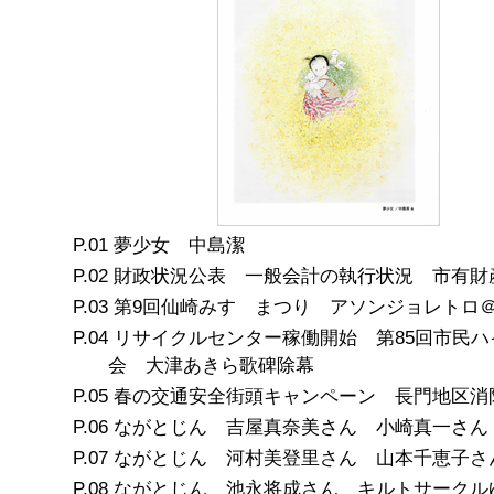
夢少女 中島潔
財政状況公表 一般会計の執行状況 市有財
第9回仙崎みすゞまつり アソンジョレトロ
リサイクルセンター稼働開始 第85回市民ハ
会 大津あきら歌碑除幕
春の交通安全街頭キャンペーン 長門地区消
ながとじん 吉屋真奈美さん 小崎真一さん
ながとじん 河村美登里さん 山本千恵子さ
ながとじん 池永将成さん キルトサークル