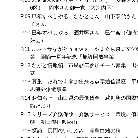
21世紀初頭の年男・年女（巳年） 安森さん
6区） 岡本さん御一家（大河内区）
巳年すべしやる ながとじん 山下泰代さん
子さん
巳年すべしやる 酒井藍さん 巳午会（仙崎
好会）
ルネッサながとｎｅｗｓ やまぐち県民文化
業 開館一周年記念「施設開放事業」
ながと情報箱 市民駅伝参加チーム募集 出
式
募集 だれでも参加出来る点字通信講座 平成
み海外派遣事業
お知らせ 山口県の最低賃金 裁判所の国際
館だより
シリーズ介護保険 介護サービス 環境に優
帳 初日仰拝飯盛山
探訪 長門のいしぶみ 霊鳥白雉の碑