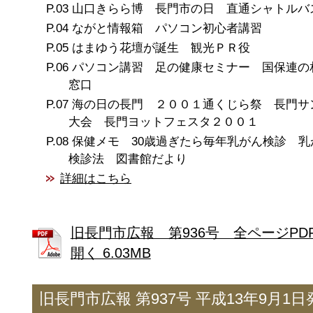
山口きらら博 長門市の日 直通シャトルバ
ながと情報箱 パソコン初心者講習
はまゆう花壇が誕生 観光ＰＲ役
パソコン講習 足の健康セミナー 国保連の
窓口
海の日の長門 ２００１通くじら祭 長門サ
大会 長門ヨットフェスタ２００１
保健メモ 30歳過ぎたら毎年乳がん検診 乳
検診法 図書館だより
詳細はこちら
旧長門市広報 第936号 全ページPD
開く 6.03MB
旧長門市広報 第937号 平成13年9月1日