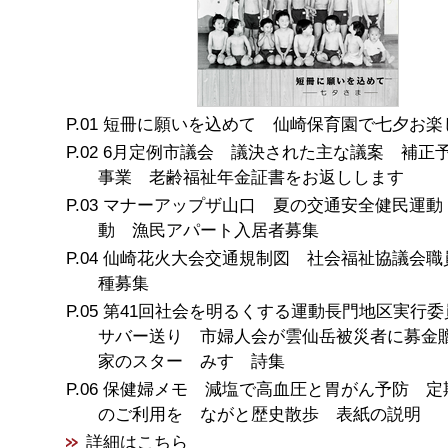
短冊に願いを込めて 仙崎保育園で七夕お楽
6月定例市議会 議決された主な議案 補正
事業 老齢福祉年金証書をお返しします
マナーアップザ山口 夏の交通安全健民運動
動 漁民アパート入居者募集
仙崎花火大会交通規制図 社会福祉協議会職
種募集
第41回社会を明るくする運動長門地区実行
サバー送り 市婦人会が雲仙岳被災者に募金
家のスター みすゞ詩集
保健婦メモ 減塩で高血圧と胃がん予防 定
のご利用を ながと歴史散歩 表紙の説明
詳細はこちら