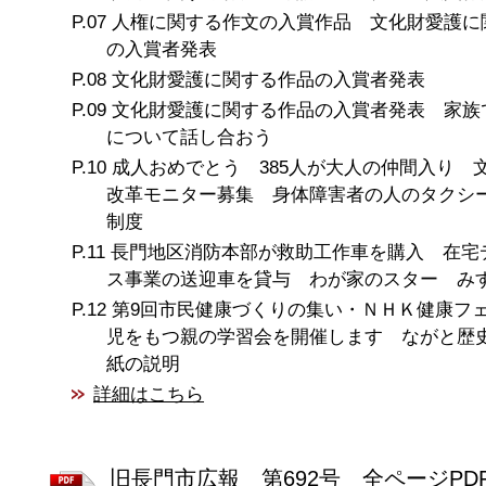
人権に関する作文の入賞作品 文化財愛護に
の入賞者発表
文化財愛護に関する作品の入賞者発表
文化財愛護に関する作品の入賞者発表 家族
について話し合おう
成人おめでとう 385人が大人の仲間入り 
改革モニター募集 身体障害者の人のタクシ
制度
長門地区消防本部が救助工作車を購入 在宅
ス事業の送迎車を貸与 わが家のスター み
第9回市民健康づくりの集い・ＮＨＫ健康フ
児をもつ親の学習会を開催します ながと歴
紙の説明
詳細はこちら
旧長門市広報 第692号 全ページPD