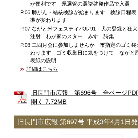
が便利です 県選管の選挙啓発作品で入選
肺がん・結核検診が始まります 検診日程表
準が変わります
ながと米フェスティバル'91 犬の登録と狂
注射 わが家のスター みすゞ詩集
二四月会に参加しませんか 市指定のゴミ袋
わります ゴミ収集日に気をつけて なが
表紙の説明
詳細はこちら
旧長門市広報 第696号 全ページPD
開く 7.72MB
旧長門市広報 第697号 平成3年4月1日