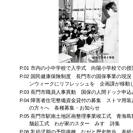
市内の小中学校で入学式 向陽小学校での授
国民健康保険制度 長門市の国保事業の現況
ンウィークにリフレッシュを 企画課が移動
長門市職員人事異動 国保の人間ドック申込
障害者住宅整備資金貸付の募集 ストマ用装
の方々へ 各種募集・お知らせ
長門市駅南土地区画整理事業竣工式 青海島
舗起工式 わが家のスター みすゞ詩集
乳幼児期の予防接種 ながと歴史散歩 表紙