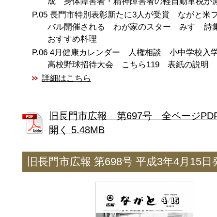
成 身体障害者・精神障害者の軽自動車税が
長門市特別表彰新たに3人が受賞 ながと米
バル開催される わが家のスター みすゞ詩
おすすめ料理
4月健康カレンダー 人権相談 小中学校
高校野球招待大会 こちら119 表紙の説明
詳細はこちら
旧長門市広報 第697号 全ページPD
開く 5.48MB
旧長門市広報 第698号 平成3年4月15日