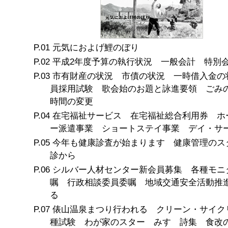
元気におよげ鯉のぼり
平成2年度予算の執行状況 一般会計 特別
市有財産の状況 市債の状況 一時借入金の
員採用試験 歌会始のお題と詠進要領 ごみ
時間の変更
在宅福祉サービス 在宅福祉総合利用券 ホ
ー派遣事業 ショートステイ事業 デイ・サ
今年も健康診査が始まります 健康管理のス
診から
シルバー人材センター新会員募集 各種モニ
嘱 行政相談委員委嘱 地域交通安全活動推
る
俵山温泉まつり行われる クリーン・サイク
種試験 わが家のスター みすゞ詩集 食改