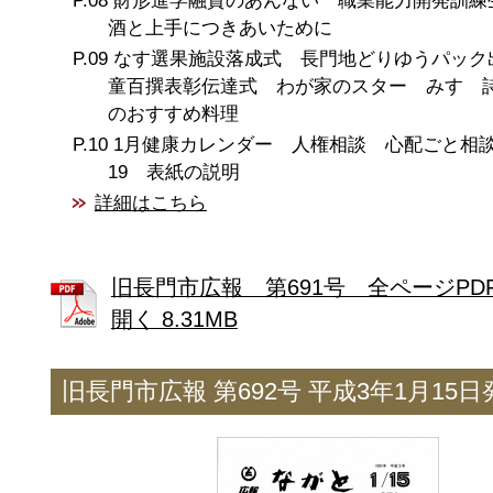
財形進学融資のあんない 職業能力開発訓練
酒と上手につきあいために
なす選果施設落成式 長門地どりゆうパック
童百撰表彰伝達式 わが家のスター みすゞ
のおすすめ料理
1月健康カレンダー 人権相談 心配ごと相談
19 表紙の説明
詳細はこちら
旧長門市広報 第691号 全ページPD
開く 8.31MB
旧長門市広報 第692号 平成3年1月15日