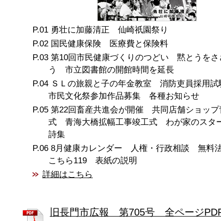
勇壮に加藤清正 仙崎祇園祭り
国民健康保険 医療費と保険料
第10回市民健康づくりのつどい 黙とうをさ
う 市立図書館の開館時間を延長
ＳＬの旅親と子の年金教室 消防吏員採用試験
市民文化祭参加作品募集 各種お知らせ
第22回畜産共進会が開催 共同店舗ショップ
式 青海大橋拡幅工事竣工式 わが家のスタ
詩集
8月健康カレンダー 人権・行政相談 無
こちら119 表紙の説明
詳細はこちら
旧長門市広報 第705号 全ページPD