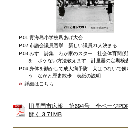
青海島小学校凧あげ大会
市議会議員選挙 新しい議員21人決まる
みすゞ詩集 わが家のスター 社会体育関係
を ボケない方法教えます 計量器の定期検
身体を動かして成人病予防 犬はつないで飼
う ながと歴史散歩 表紙の説明
詳細はこちら
旧長門市広報 第694号 全ページPD
開く 3.71MB