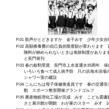
歌声がとどきますか 金子みすゞ少年少女合
高額療養費の自己負担限度額が変わります 
険料が納められないときは免除制度がありま
と長門発刊
春の叙勲受賞 長門市上水道通水35周年 
いろいろ食べて成人病予防 只の浜海水浴場
シャワー室の建設
こんにちは母子保健推進員です 春の交通安
動 スポーツ教室開催グランドゴルフ
農産物処理化工場が完成 みすゞこども図書
さと展示館が開館 わが家のスター みすゞ