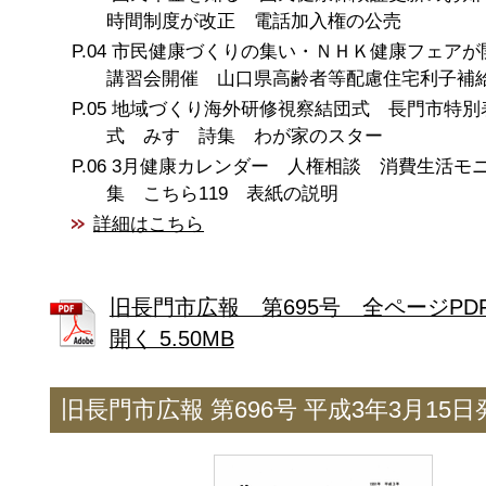
時間制度が改正 電話加入権の公売
市民健康づくりの集い・ＮＨＫ健康フェアが
講習会開催 山口県高齢者等配慮住宅利子補
地域づくり海外研修視察結団式 長門市特別
式 みすゞ詩集 わが家のスター
3月健康カレンダー 人権相談 消費生活モ
集 こちら119 表紙の説明
詳細はこちら
旧長門市広報 第695号 全ページPD
開く 5.50MB
旧長門市広報 第696号 平成3年3月15日