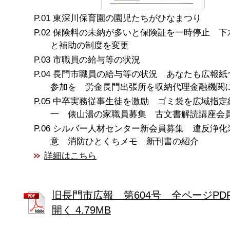
東深川保育園の園児たちがひなまつり
保険料の未納が多いと保険証を一時停止 下
と補助の制度を変更
市職員の給与等の状況
長門市職員の給与等の状況 あなたも広報紙
参加を 労金長門出張所を収納代理金融機関
中卒実務従事生徒を激励 ゴミ袋を広域指定
一 俵山湯の家職員募集 古文書解読講座会
シルバー人材センター新会員募集 違反浄化
意 消防ひとくちメモ 新刊書の紹介
詳細はこちら
旧長門市広報 第604号 全ページPD
開く 4.79MB