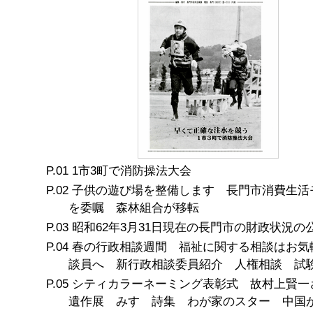
1市3町で消防操法大会
子供の遊び場を整備します 長門市消費生活
を委嘱 森林組合が移転
昭和62年3月31日現在の長門市の財政状況の
春の行政相談週間 福祉に関する相談はお気
談員へ 新行政相談委員紹介 人権相談 試
シティカラーネーミング表彰式 故村上賢一
遺作展 みすゞ詩集 わが家のスター 中国