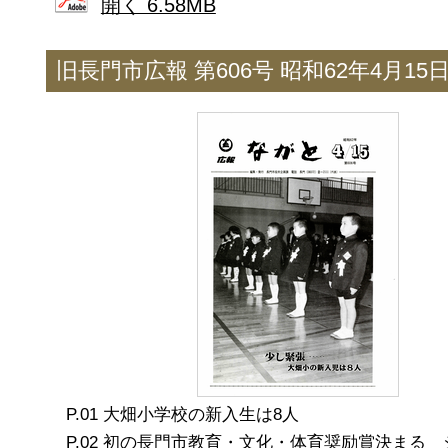
開く 6.58MB
旧長門市広報 第606号 昭和62年4月15
大畑小学校の新入生は8人
初の長門市教育・文化・体育奨励賞決まる 