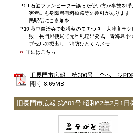
石油ファンヒーター誤った使い方が事故を呼
害者にも身障者有料道路等の割引があります 
民駅伝にご参加を
藤中自治会で収穫祭のモチつき 大津高ラグ
敗 長門郵便局で元旦配達出発式 青海島小
プセルの掘出し 消防ひとくちメモ
詳細はこちら
旧長門市広報 第600号 全ページPD
開く 8.65MB
旧長門市広報 第601号 昭和62年2月1日