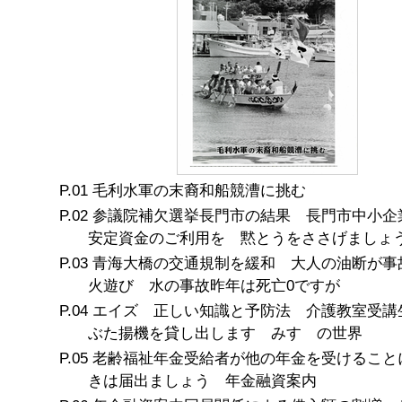
毛利水軍の末裔和船競漕に挑む
参議院補欠選挙長門市の結果 長門市中小企
安定資金のご利用を 黙とうをささげましょ
青海大橋の交通規制を緩和 大人の油断が事
火遊び 水の事故昨年は死亡0ですが
エイズ 正しい知識と予防法 介護教室受講
ぶた揚機を貸し出します みすゞの世界
老齢福祉年金受給者が他の年金を受けること
きは届出ましょう 年金融資案内