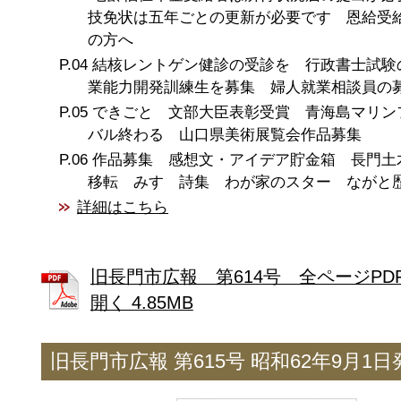
技免状は五年ごとの更新が必要です 恩給受
の方へ
結核レントゲン健診の受診を 行政書士試験
業能力開発訓練生を募集 婦人就業相談員の
できごと 文部大臣表彰受賞 青海島マリン
バル終わる 山口県美術展覧会作品募集
作品募集 感想文・アイデア貯金箱 長門土
移転 みすゞ詩集 わが家のスター ながと
詳細はこちら
旧長門市広報 第614号 全ページPD
開く 4.85MB
旧長門市広報 第615号 昭和62年9月1日