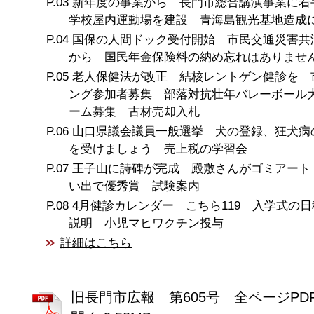
新年度の事業から 長門市総合講演事業に着
学校屋内運動場を建設 青海島観光基地造成
国保の人間ドック受付開始 市民交通災害共済
から 国民年金保険料の納め忘れはありませ
老人保健法が改正 結核レントゲン健診を 
ング参加者募集 部落対抗壮年バレーボール
ーム募集 古材売却入札
山口県議会議員一般選挙 犬の登録、狂犬病
を受けましょう 売上税の学習会
王子山に詩碑が完成 殿敷さんがゴミアート
い出で優秀賞 試験案内
4月健診カレンダー こちら119 入学式の
説明 小児マヒワクチン投与
詳細はこちら
旧長門市広報 第605号 全ページPD