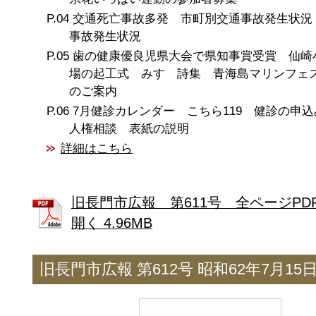
交通死亡事故多発 市町別交通事故発生状況
事故発生状況
歯の健康優良児県大会で県知事賞受賞 仙崎
場の起工式 みすゞ詩集 青海島マリンフェ
のご案内
7月健診カレンダー こちら119 健診の申
人権相談 表紙の説明
詳細はこちら
旧長門市広報 第611号 全ページPD
開く 4.96MB
旧長門市広報 第612号 昭和62年7月15