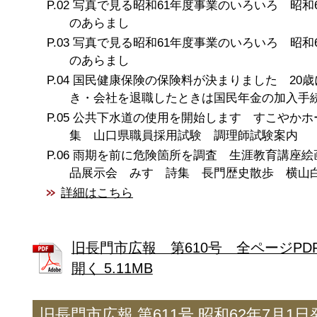
写真で見る昭和61年度事業のいろいろ 昭和
のあらまし
写真で見る昭和61年度事業のいろいろ 昭和
のあらまし
国民健康保険の保険料が決まりました 20歳
き・会社を退職したときは国民年金の加入手
公共下水道の使用を開始します すこやかホ
集 山口県職員採用試験 調理師試験案内
雨期を前に危険箇所を調査 生涯教育講座絵
品展示会 みすゞ詩集 長門歴史散歩 横山
詳細はこちら
旧長門市広報 第610号 全ページPD
開く 5.11MB
旧長門市広報 第611号 昭和62年7月1日