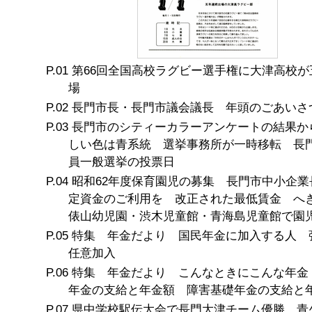
第66回全国高校ラグビー選手権に大津高校が
場
長門市長・長門市議会議長 年頭のごあいさ
長門市のシティーカラーアンケートの結果か
しい色は青系統 選挙事務所が一時移転 長
員一般選挙の投票日
昭和62年度保育園児の募集 長門市中小企業
定資金のご利用を 改正された最低賃金 へ
俵山幼児園・渋木児童館・青海島児童館で園
特集 年金だより 国民年金に加入する人 
任意加入
特集 年金だより こんなときにこんな年金
年金の支給と年金額 障害基礎年金の支給と
県中学校駅伝大会で長門大津チーム優勝 青