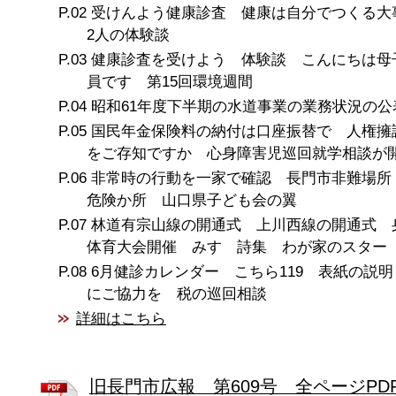
受けんよう健康診査 健康は自分でつくる
2人の体験談
健康診査を受けよう 体験談 こんにちは母
員です 第15回環境週間
昭和61年度下半期の水道事業の業務状況の公
国民年金保険料の納付は口座振替で 人権擁
をご存知ですか 心身障害児巡回就学相談が
非常時の行動を一家で確認 長門市非難場所
危険か所 山口県子ども会の翼
林道有宗山線の開通式 上川西線の開通式 
体育大会開催 みすゞ詩集 わが家のスター
6月健診カレンダー こちら119 表紙の説
にご協力を 税の巡回相談
詳細はこちら
旧長門市広報 第609号 全ページPD