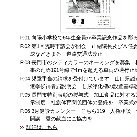
向陽小学校で6年生全員が卒業記念作品を彫
第1回臨時市議会が開会 正副議長及び常任
成などきまる 道路交通法改正
長門市のシティカラーのネーミングを募集 
事のため191号線で4ｍを超える車両の通行止
児童手当の請求を受付けています 山口県議
選挙候補者届説明会 し尿浄化槽の設置基準
長門市特別表彰の授与式 加工食品に対する
示制度 社旗体育関係団体の登録を 卒業式
3月健診カレンダー こちら119 人権相談
開講 愛の献血にご協力を
詳細はこちら