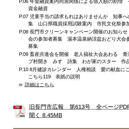
年金融資案内同居関係による借入額の割増 
資金融資
児童手当の請求もれはありませんか 知事へ
集 山口県職員採用試験案内 市民文化祭参
長門市クリーンキャンペーン開催のお知らせ
会の参加者募集 湯本温泉納涼盆おどり大会
募集
畜産共進会を開催 老人福祉大会あわる 青
プ村開き みすゞ詩集 わが家のスター 作
8月健診カレンダー 人権相談 愛の献血
こちら119 表紙の説明
詳細はこちら
旧長門市広報 第613号 全ページPD
開く 8.45MB