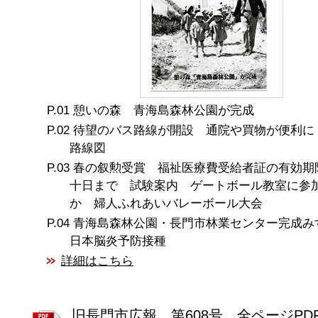
憩いの森 青海島森林公園が完成
待望のバス路線が開設 通院や買物が便利に
路線図
春の叙勲受賞 福祉医療費受給者証の有効期
十日まで 試験案内 ゲートボール教室に参
か 婦人ふれあいバレーボール大会
青海島森林公園・長門市林業センター完成
日本脳炎予防接種
詳細はこちら
旧長門市広報 第608号 全ページPD