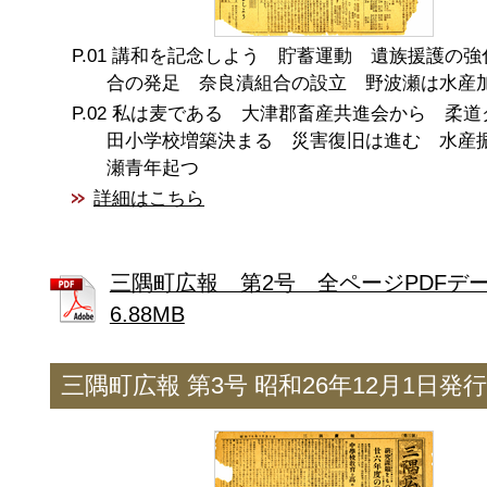
講和を記念しよう 貯蓄運動 遺族援護の強
合の発足 奈良漬組合の設立 野波瀬は水産
私は麦である 大津郡畜産共進会から 柔道
田小学校増築決まる 災害復旧は進む 水産
瀬青年起つ
詳細はこちら
三隅町広報 第2号 全ページPDFデ
6.88MB
三隅町広報 第3号 昭和26年12月1日発行