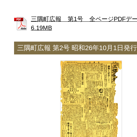
三隅町広報 第1号 全ページPDFデ
6.19MB
三隅町広報 第2号 昭和26年10月1日発行