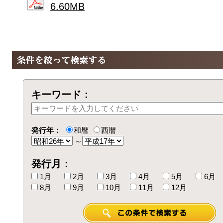
6.60MB
キーワード：
発行年：
和暦
西暦
～
発行月：
1月
2月
3月
4月
5月
6月
8月
9月
10月
11月
12月