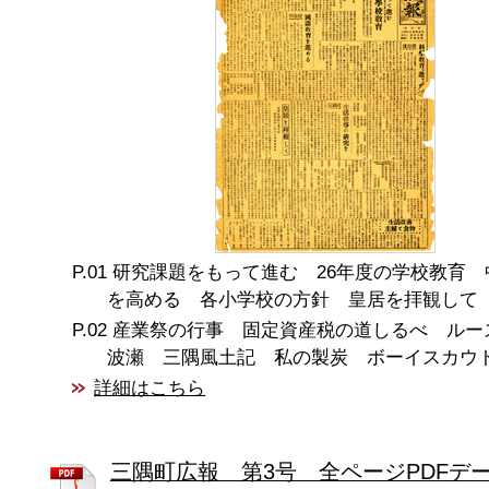
研究課題をもって進む 26年度の学校教育 
を高める 各小学校の方針 皇居を拝観して
産業祭の行事 固定資産税の道しるべ ルー
波瀬 三隅風土記 私の製炭 ボーイスカウ
詳細はこちら
三隅町広報 第3号 全ページPDFデ