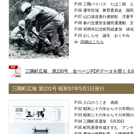
三隅バイパス たばこ税 人
通学区域 教育委員会 国民
山口放送善行者顕彰 児童手
春の交通安全健民運運動 文
40周年記念町民総参加 緑
おしらせ 誕生 おくやみ 
詳細はこちら
三隅町広報 第230号 全ページPDFデータを開く 6.6
三隅町広報 第231号 昭和57年5月1日発行
人口のうごき 表紙
昭和ニ十六年から十六年間の
昭和ニ十六年から十六年間の
三隅町長選挙 5月30日
町民憲章作成すすむ アンケ