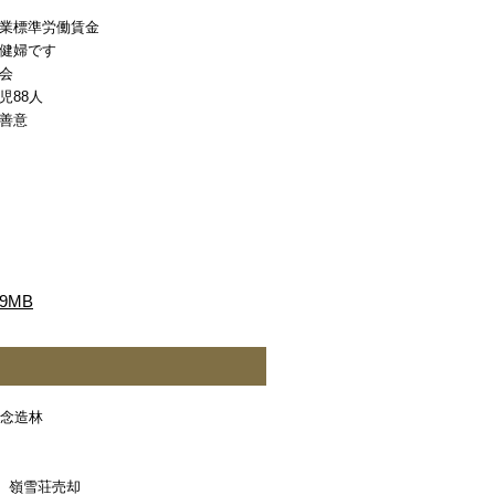
業標準労働賃金
健婦です
会
児88人
善意
9MB
記念造林
年 嶺雪荘売却