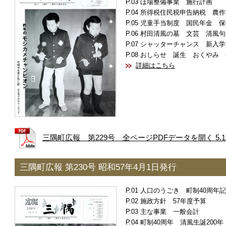
ほ場整備事業 施行計画
所得税住民税申告納税 農作
児童手当制度 国民年金 保
村田清風の墓 文芸 清風句
シャッターチャンス 新入学
おしらせ 誕生 おくやみ 
詳細はこちら
三隅町広報 第229号 全ページPDFデータを開く 5.1
三隅町広報 第230号 昭和57年4月1日発行
人口のうごき 町制40周年
施政方針 57年度予算
主な事業 一般会計
町制40周年 清風生誕200