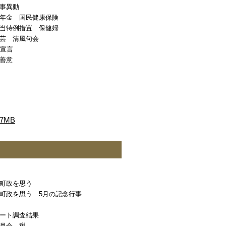
事異動
年金 国民健康保険
当特例措置 保健婦
芸 清風句会
化宣言
善意
7MB
町政を思う
町政を思う 5月の記念行事
ート調査結果