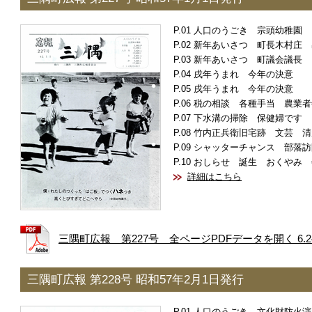
人口のうごき 宗頭幼稚園
新年あいさつ 町長木村庄 
新年あいさつ 町議会議長 
戌年うまれ 今年の決意
戌年うまれ 今年の決意
税の相談 各種手当 農業者
下水溝の掃除 保健婦です 
竹内正兵衛旧宅跡 文芸 清
シャッターチャンス 部落訪
おしらせ 誕生 おくやみ 
詳細はこちら
三隅町広報 第227号 全ページPDFデータを開く 6.2
三隅町広報 第228号 昭和57年2月1日発行