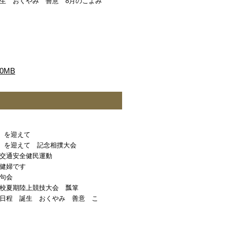
生 おくやみ 善意 8月のこよみ
0MB
年 を迎えて
年 を迎えて 記念相撲大会
交通安全健民運動
健婦です
句会
校夏期陸上競技大会 瓢箪
日程 誕生 おくやみ 善意 こ