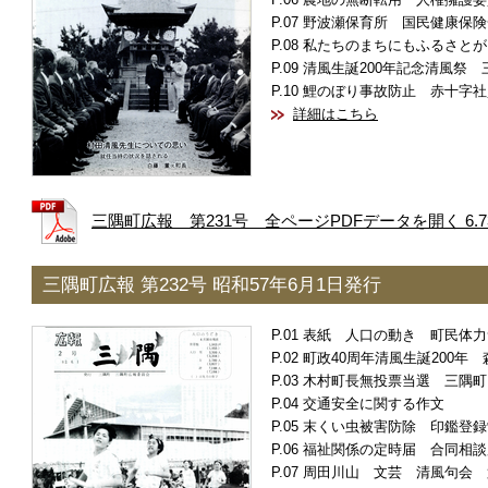
農地の無断転用 人権擁護委
野波瀬保育所 国民健康保険
私たちのまちにもふるさとが
清風生誕200年記念清風祭
鯉のぼり事故防止 赤十字社
詳細はこちら
三隅町広報 第231号 全ページPDFデータを開く 6.7
三隅町広報 第232号 昭和57年6月1日発行
表紙 人口の動き 町民体力
町政40周年清風生誕200年
木村町長無投票当選 三隅町
交通安全に関する作文
末くい虫被害防除 印鑑登録
福祉関係の定時届 合同相談
周田川山 文芸 清風句会 