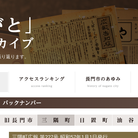
振り返ります。
Tweet
三隅町広報 第227号 昭和57年1月1日発行