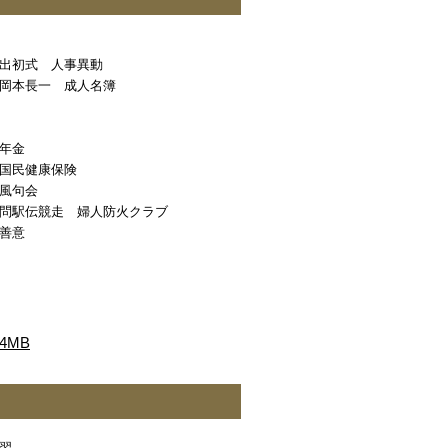
出初式 人事異動
岡本長一 成人名簿
年金
国民健康保険
風句会
問駅伝競走 婦人防火クラブ
善意
4MB