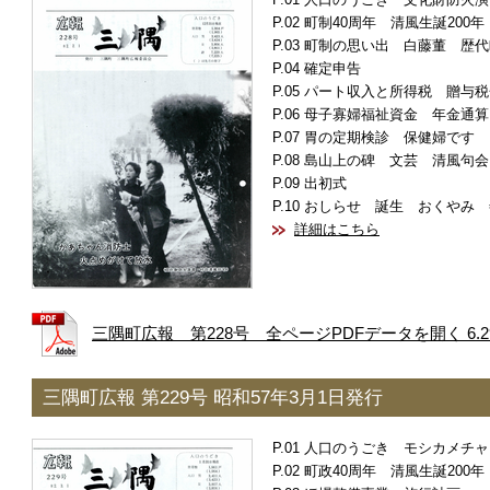
人口のうごき 文化財防火演
町制40周年 清風生誕200
町制の思い出 白藤董 歴代
確定申告
パート収入と所得税 贈与税
母子寡婦福祉資金 年金通算
胃の定期検診 保健婦です 
島山上の碑 文芸 清風句会
出初式
おしらせ 誕生 おくやみ 
詳細はこちら
三隅町広報 第228号 全ページPDFデータを開く 6.2
三隅町広報 第229号 昭和57年3月1日発行
人口のうごき モシカメチャ
町政40周年 清風生誕200年