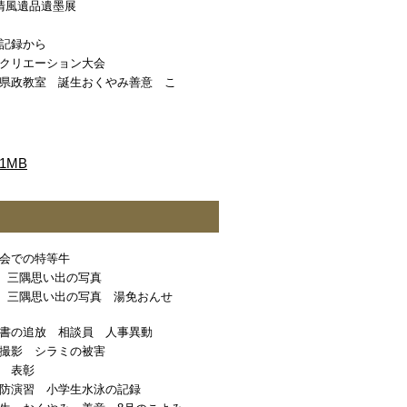
清風遺品遺墨展
記録から
レクリエーション大会
県政教室 誕生おくやみ善意 こ
1MB
会での特等牛
年 三隅思い出の写真
年 三隅思い出の写真 湯免おんせ
書の追放 相談員 人事異動
撮影 シラミの被害
 表彰
防演習 小学生水泳の記録