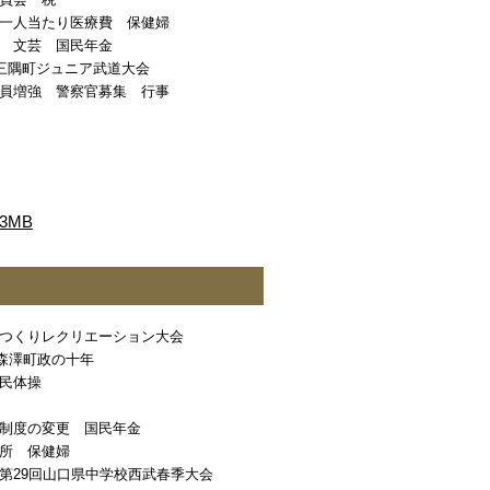
員会 税
一人当たり医療費 保健婦
 文芸 国民年金
 三隅町ジュニア武道大会
員増強 警察官募集 行事
3MB
つくりレクリエーション大会
 森澤町政の十年
民体操
制度の変更 国民年金
所 保健婦
第29回山口県中学校西武春季大会