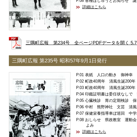
各種ぼしゅうとお知らせ 誕
詳細はこちら
三隅町広報 第234号 全ページPDFデータを開く 5.7
三隅町広報 第235号 昭和57年9月1日発行
表紙 人口の動き 御神幸
町政40周年 清風生誕200
町政40周年 清風生誕200
印鑑証明書は委任状なしで 
心臓検診 胃の定期検診 保
中村 熊野神社 文芸 清風
保健栄養指導車ぼ巡回 中学
おしらせ 県政教室 運動会
よみ
詳細はこちら