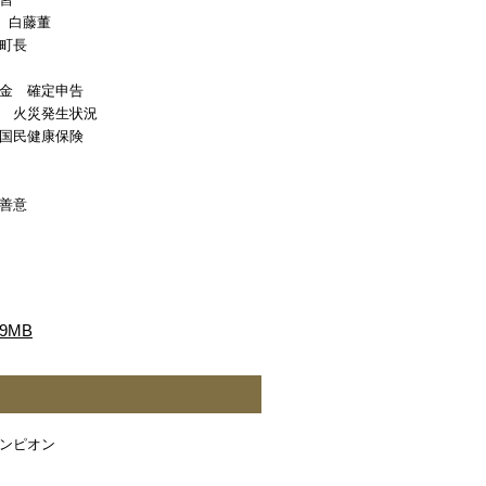
習
年 白藤董
町長
金 確定申告
 火災発生状況
国民健康保険
善意
9MB
ンピオン