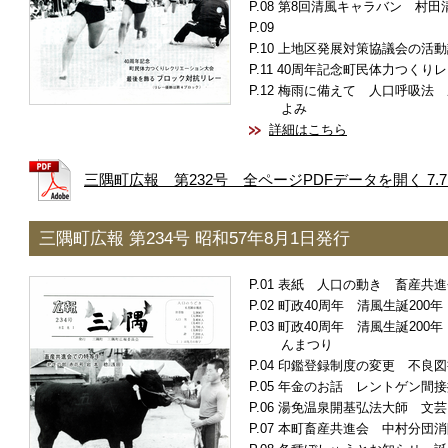
第8回清風キャラバン 村田
上地区発展対策協議会の活動
40周年記念町民体力つくり
梅雨に備えて 人口呼吸法 
よみ
詳細はこちら
三隅町広報 第232号 全ページPDFデータを開く 7.7
三隅町広報 第234号 昭和57年8月1日発行
表紙 人口の動き 畜産共進
町政40周年 清風生誕200
町政40周年 清風生誕200
んまつり
印鑑登録制度の変更 不良図
年金のお話 レントゲン間接
湯免温泉開基弘法大師 文芸
本町畜産共進会 中村分団消