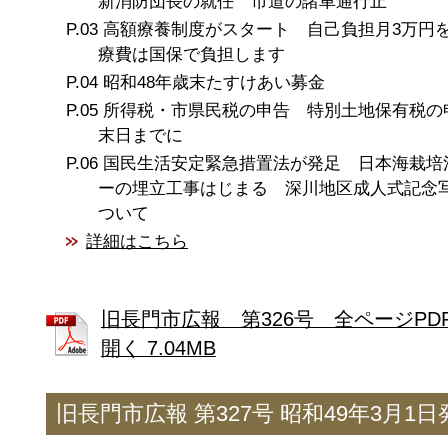
新消防団長の就任 市道の諸車通行止
高額療養制度がスタート 自己負担月3万円
療費は国保で負担します
昭和48年歳末たすけあい募金
所得税・市県民税の申告 特別土地保有税の
末日までに
国民生活安定緊急措置法が発足 日本海栽培
ーの埋立工事はじまる 深川地区成人式記念
ついて
詳細はこちら
旧長門市広報 第326号 全ページPD
開く 7.04MB
旧長門市広報 第327号 昭和49年3月1日