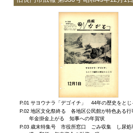
サヨウナラ「デゴイチ」 44年の歴史をとじ
地区文化祭終る 各地区公民館が特色ある行
年金掛金上がる 知事への年賀状
歳末特集号 市役所窓口 ごみ収集 し尿処