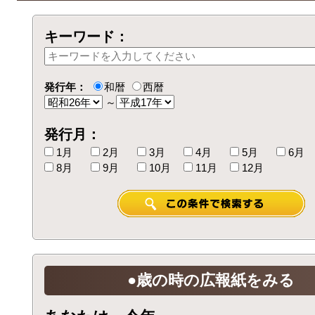
キーワード：
発行年：
和暦
西暦
～
発行月：
1月
2月
3月
4月
5月
6月
8月
9月
10月
11月
12月
●歳の時の広報紙をみる