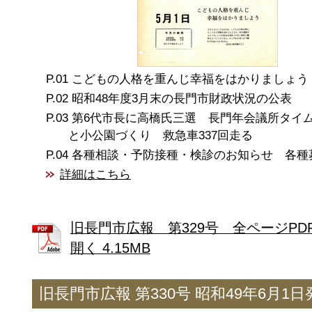
こどもの人格を重んじ幸福をはかりましょう
昭和48年度3月末の長門市財政状況の公表
第6代市長に高橋氏三選 長門年会議所タイ
と小公園づくり 救急車337回走る
各種相談・予防接種・検診のお知らせ 各種
詳細はこちら
旧長門市広報 第329号 全ページPD
開く 4.15MB
旧長門市広報 第330号 昭和49年6月1日