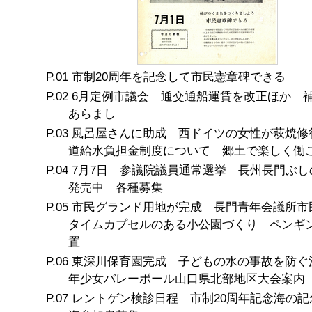
市制20周年を記念して市民憲章碑できる
6月定例市議会 通交通船運賃を改正ほか 
あらまし
風呂屋さんに助成 西ドイツの女性が萩焼修
道給水負担金制度について 郷土で楽しく働
7月7日 参議院議員通常選挙 長州長門ぶし
発売中 各種募集
市民グランド用地が完成 長門青年会議所市
タイムカプセルのある小公園づくり ペンギ
置
東深川保育園完成 子どもの水の事故を防ぐ
年少女バレーボール山口県北部地区大会案内
レントゲン検診日程 市制20周年記念海の記