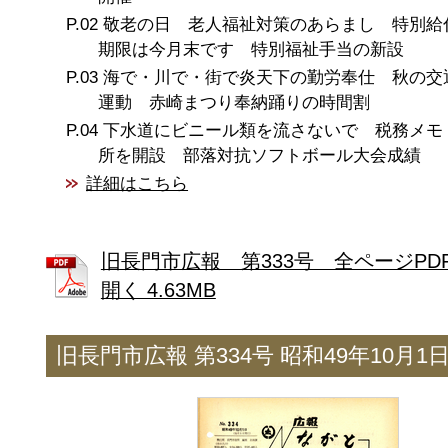
敬老の日 老人福祉対策のあらまし 特別給
期限は今月末です 特別福祉手当の新設
海で・川で・街で炎天下の勤労奉仕 秋の交
運動 赤崎まつり奉納踊りの時間割
下水道にビニール類を流さないで 税務メモ
所を開設 部落対抗ソフトボール大会成績
詳細はこちら
旧長門市広報 第333号 全ページPD
開く 4.63MB
旧長門市広報 第334号 昭和49年10月1