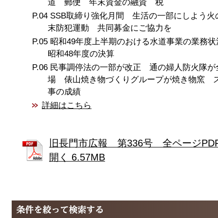
道 郵便 年末資金の融資 税
SSB取締り強化月間 生活の一部にしよう火
末防犯運動 共同募金にご協力を
昭和49年度上半期のおける水道事業の業務
昭和48年度の決算
民事調停法の一部が改正 通の婦人防火隊が
場 俵山焼き物づくりグループが焼き物窯 
事の成績
詳細はこちら
旧長門市広報 第336号 全ページPD
開く 6.57MB