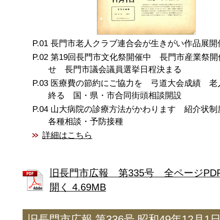
長門市老人クラブ連合会が生きがい作品展開
第19回長門市文化祭開催中 長門市産業祭開
せ 長門市議会議員選挙日程決まる
医療費の節約にご協力を 弓道大会成績 老
終る 国・県・市合同街頭相談開設
山大病院の診療方法がかわります 紹介状
各種相談・予防接種
詳細はこちら
旧長門市広報 第335号 全ページPD
開く 4.69MB
旧長門市広報 第336号 昭和49年12月1