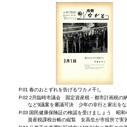
春のおとずれを告げるワカメ干し
2月臨時市議会 固定資産税・都市計画税の納
など9議案を審議可決 少年の非行と家出をな
国民健康保険証の検認を受けましょう 昭和4
資産税課税台帳の縦覧 女高生が市役所で実