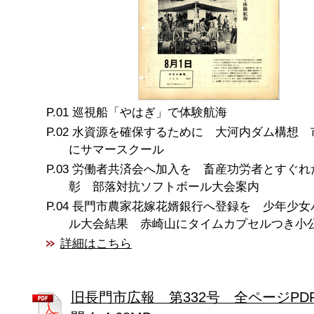
巡視船「やはぎ」で体験航海
水資源を確保するために 大河内ダム構想 
にサマースクール
労働者共済会へ加入を 畜産功労者とすぐれ
彰 部落対抗ソフトボール大会案内
長門市農家花嫁花婿銀行へ登録を 少年少女
ル大会結果 赤崎山にタイムカプセルつき小
詳細はこちら
旧長門市広報 第332号 全ページPD