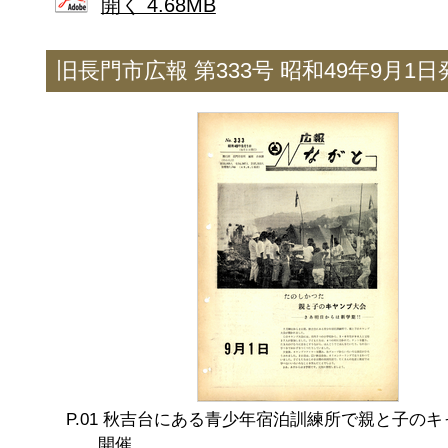
開く 4.68MB
旧長門市広報 第333号 昭和49年9月1日
秋吉台にある青少年宿泊訓練所で親と子のキ
開催