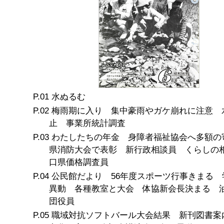
水ぬるむ
梅雨期に入り 集中豪雨やガケ崩れに注意 
止 事業所統計調査
わたしたちの年金 身障者福祉協会へ多額の
県消防大会で表彰 新行政相談員 くらしの
口県価格調査員
公民館だより 56年度スポーツ行事きまる 
異動 各種教室と大会 体協新会長決まる 
団役員
職域対抗ソフトバール大会結果 新刊図書案