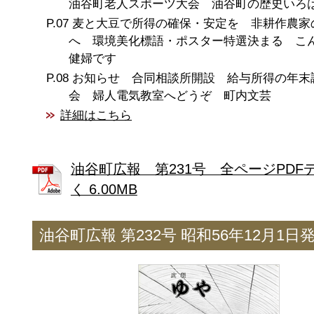
油谷町老人スポーツ大会 油谷町の歴史いろ
麦と大豆で所得の確保・安定を 非耕作農家
へ 環境美化標語・ポスター特選決まる こ
健婦です
お知らせ 合同相談所開設 給与所得の年末
会 婦人電気教室へどうぞ 町内文芸
詳細はこちら
油谷町広報 第231号 全ページPDF
く 6.00MB
油谷町広報 第232号 昭和56年12月1日