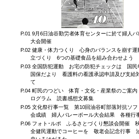
9月6日油谷勤労者体育センターに於て婦人バ
大会開催
健康・体力つくり 心身のバランスを崩す運
立づくり 6つの基礎食品を組み合わせよう
全国防犯運動 お宅の防犯チェックは 国
国保だより 看護料の看護承認申請及び支給
て
町民のつどい 体育・文化・産業祭のご案内
ログラム 読書感想文募集
文化祭行事一覧 第10回油谷町部落対抗ソフ
会成績 婦人バレーボール大会結果 各種行
フォト･ルポ ふるさとづくり懇談会開催 
全健民運動でコーヒーを 敬老会記念行事 