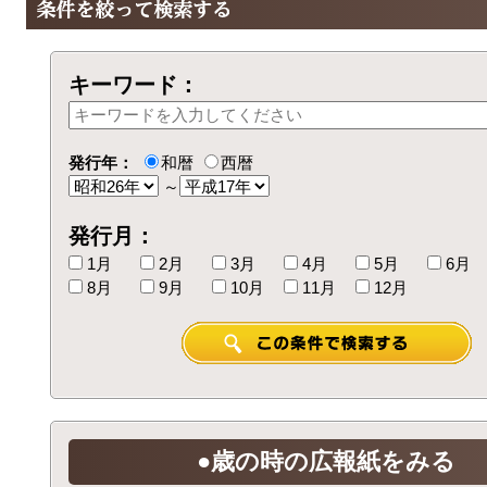
キーワード：
発行年：
和暦
西暦
～
発行月：
1月
2月
3月
4月
5月
6月
8月
9月
10月
11月
12月
●歳の時の広報紙をみる