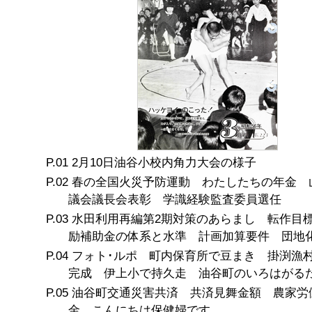
2月10日油谷小校内角力大会の様子
春の全国火災予防運動 わたしたちの年金 
議会議長会表彰 学識経験監査委員選任
水田利用再編第2期対策のあらまし 転作目
励補助金の体系と水準 計画加算要件 団地
フォト･ルポ 町内保育所で豆まき 掛渕漁
完成 伊上小で持久走 油谷町のいろはがる
油谷町交通災害共済 共済見舞金額 農家労
金 こんにちは保健婦です