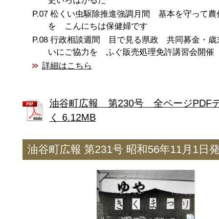
史いろはがるた
松くい虫駆除推進強調月間 基本を守って農
を こんにちは保健婦です
行政相談週間 目で見る県政 共同募金・歳
いにご協力を ふぐ販売処理免許講習会開催
詳細はこちら
油谷町広報 第230号 全ページPDF
く 6.12MB
油谷町広報 第231号 昭和56年11月1日