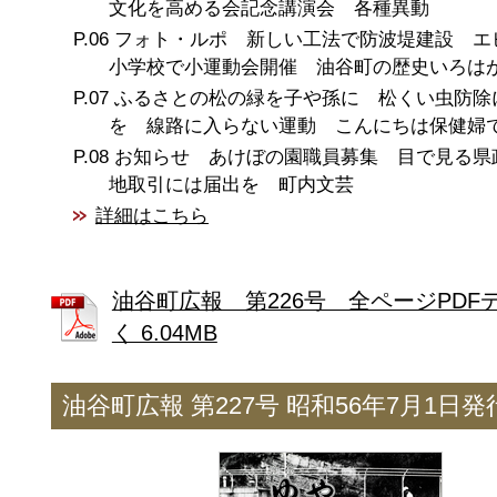
文化を高める会記念講演会 各種異動
フォト・ルポ 新しい工法で防波堤建設 エ
小学校で小運動会開催 油谷町の歴史いろは
ふるさとの松の緑を子や孫に 松くい虫防除
を 線路に入らない運動 こんにちは保健婦
お知らせ あけぼの園職員募集 目で見る県
地取引には届出を 町内文芸
詳細はこちら
油谷町広報 第226号 全ページPDF
く 6.04MB
油谷町広報 第227号 昭和56年7月1日発