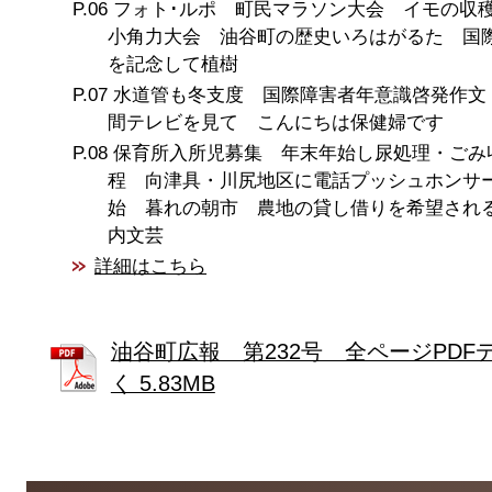
フォト･ルポ 町民マラソン大会 イモの収
小角力大会 油谷町の歴史いろはがるた 国
を記念して植樹
水道管も冬支度 国際障害者年意識啓発作文
間テレビを見て こんにちは保健婦です
保育所入所児募集 年末年始し尿処理・ごみ
程 向津具・川尻地区に電話プッシュホンサ
始 暮れの朝市 農地の貸し借りを希望され
内文芸
詳細はこちら
油谷町広報 第232号 全ページPDF
く 5.83MB