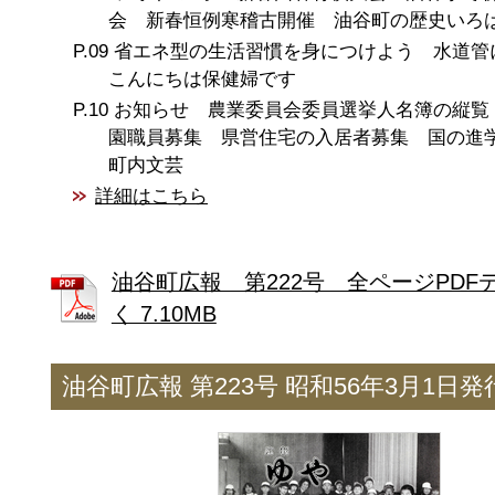
会 新春恒例寒稽古開催 油谷町の歴史いろ
省エネ型の生活習慣を身につけよう 水道
こんにちは保健婦です
お知らせ 農業委員会委員選挙人名簿の縦覧
園職員募集 県営住宅の入居者募集 国の
町内文芸
詳細はこちら
油谷町広報 第222号 全ページPDF
く 7.10MB
油谷町広報 第223号 昭和56年3月1日発