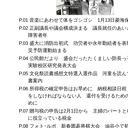
音楽にあわせて体をゴシゴシ 1月13日菱海
正副議長や議会構成決まる 議長就任のあい
障害者年
盛大に消防出初式 功労者や永年勤続者を表
災予防運動始まる
公民館だより 盛会だったたくましい防長っ
実験校区研究発表大会
文化祭読書感想文特選入選作品 河童を読ん
書案内
所得税の確定申告はお早めに 納税相談日程
をしなければならない人 還付を受けるため
めに
贈与税の申告は2月1日から 主婦のパートと
に役立っている税金
フォト･ルポ 新春囲碁将棋大会 油谷小で