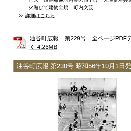
ビス 遠距離通話料金の値下げ 大津畜産共
火遊びで建物全焼 町内文芸
詳細はこちら
油谷町広報 第229号 全ページPDF
く 4.26MB
油谷町広報 第230号 昭和56年10月1日