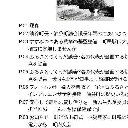
迎春
油谷町長・油谷町議会議長年頭のごあいさつ
すすみつつある農業の基盤整備 町民駅伝大
稽古に参加しませんか
ふるさとづくり懇談会7名の代表が当面する
点を提言
ふるさとづくり懇談会7名の代表が当面する
点を提言 優良4団体が知事より感謝状受ける
フォト･ルポ 婦人林業教室 宇津賀ふる
インフルエンザ予防接種 油谷町の歴史いろ
安心して農地の貸し借りを 新民生児童委員
担当区域 こんにちは保健婦です
お知らせ 町消防出初式 被災農家に町税の
電力から 町内文芸