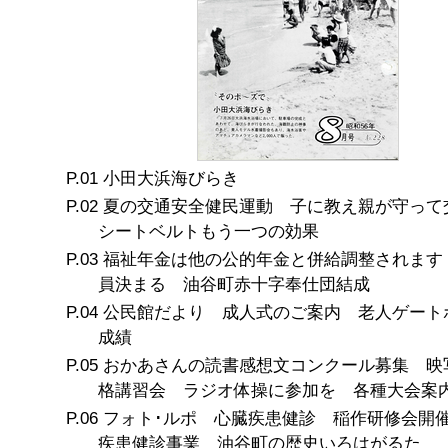
小田大浜海びらき
夏の交通安全健民運動 子に教え親が守っ
シートベルトもう一つの効果
福祉年金は他の公的年金と併給調整されます
員決まる 油谷町赤十字奉仕団結成
公民館だより 成人式のご案内 老人ゲート
成績
おかあさんの読書感想文コンクール募集 映
格講習会 ラジオ体操に参加を 各種大会案
フォト･ルポ 心臓疾患健診 稲作研修会開
疾患健診事業 油谷町の歴史いろはがるた