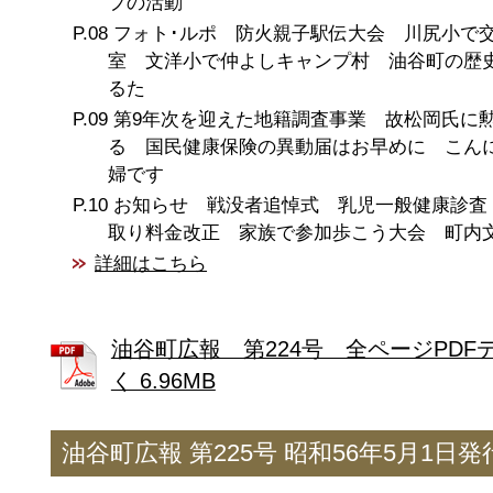
プの活動
フォト･ルポ 防火親子駅伝大会 川尻小で
室 文洋小で仲よしキャンプ村 油谷町の歴
るた
第9年次を迎えた地籍調査事業 故松岡氏に
る 国民健康保険の異動届はお早めに こん
婦です
お知らせ 戦没者追悼式 乳児一般健康診査
取り料金改正 家族で参加歩こう大会 町内
詳細はこちら
油谷町広報 第224号 全ページPDF
く 6.96MB
油谷町広報 第225号 昭和56年5月1日発