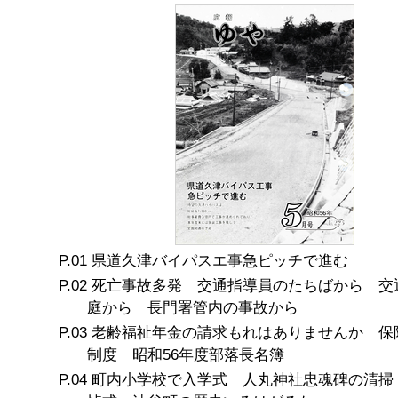
県道久津バイパスエ事急ピッチで進む
死亡事故多発 交通指導員のたちばから 交
庭から 長門署管内の事故から
老齢福祉年金の請求もれはありませんか 保
制度 昭和56年度部落長名簿
町内小学校で入学式 人丸神社忠魂碑の清掃