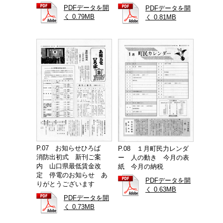
PDFデータを開
PDFデータを開
く 0.79MB
く 0.81MB
P.07 お知らせひろば
P.08 １月町民力レンダ
消防出初式 新刊ご案
ー 人の動き 今月の表
内 山口県最低賃金改
紙 今月の納税
定 停電のお知らせ あ
PDFデータを開
りがとうございます
く 0.63MB
PDFデータを開
く 0.73MB