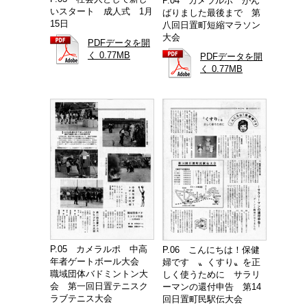
P.04 カメラルポ がん
いスタート 成人式 1月
ばりました最後まで 第
15日
八回日置町短縮マラソン
大会
PDFデータを開
く 0.77MB
PDFデータを開
く 0.77MB
P.05 カメラルポ 中高
P.06 こんにちは！保健
年者ゲートボール大会
婦です 〟くすり〟を正
職域団体バドミントン大
しく使うために サラリ
会 第一回日置テニスク
ーマンの還付申告 第14
ラブテニス大会
回日置町民駅伝大会