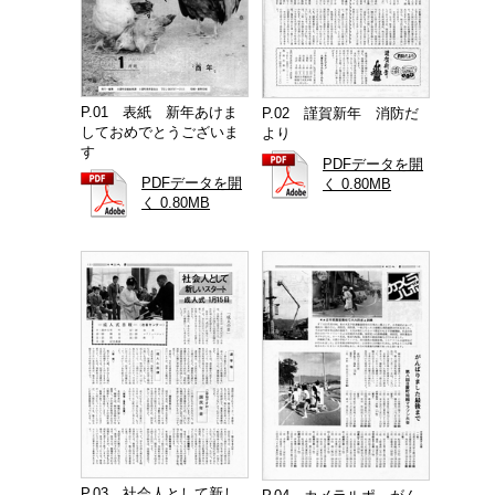
P.01 表紙 新年あけま
P.02 謹賀新年 消防だ
しておめでとうございま
より
す
PDFデータを開
PDFデータを開
く 0.80MB
く 0.80MB
P.03 社会人として新し