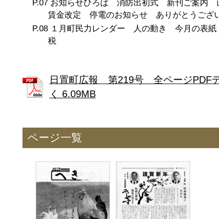
お知らせひろば 消防出初式 新刊ご案内 
賃金改定 停電のお知らせ ありがとうござ
１月町民力レンダー 人の動き 今月の表紙
税
日置町広報 第219号 全ページPDF
く 6.09MB
ページ一覧