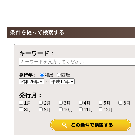
キーワード：
発行年：
和暦
西暦
～
発行月：
1月
2月
3月
4月
5月
6月
8月
9月
10月
11月
12月