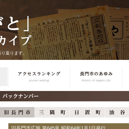
振り返ります。
Tweet
旧長門市広報 第645号 昭和64年1月1日発行