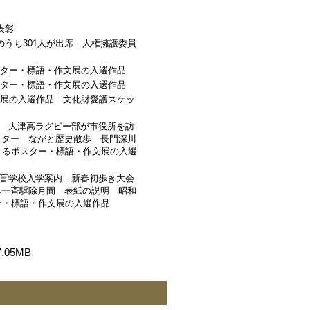
表彰
のうち301人が出席 人権擁護委員
スター・標語・作文展の入選作品
スター・標語・作文展の入選作品
文展の入選作品 文化財愛護スケッ
 大津高ラグビー部が市役所を訪
スター ながと歴史散歩 長門深川
するポスター・標語・作文展の入選
盲学校入学案内 新春初歩き大会
み一斉駆除月間 表紙の説明 昭和
ー・標語・作文展の入選作品
05MB