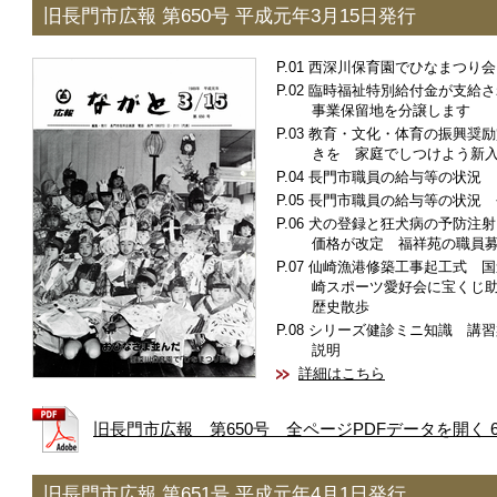
旧長門市広報 第650号 平成元年3月15日発行
西深川保育園でひなまつり会
臨時福祉特別給付金が支給さ
事業保留地を分譲します
教育・文化・体育の振興奨励
きを 家庭でしつけよう新
長門市職員の給与等の状況
長門市職員の給与等の状況 
犬の登録と狂犬病の予防注射
価格が改定 福祥苑の職員
仙崎漁港修築工事起工式 国道
崎スポーツ愛好会に宝くじ
歴史散歩
シリーズ健診ミニ知識 講習
説明
詳細はこちら
旧長門市広報 第650号 全ページPDFデータを開く 6.
旧長門市広報 第651号 平成元年4月1日発行