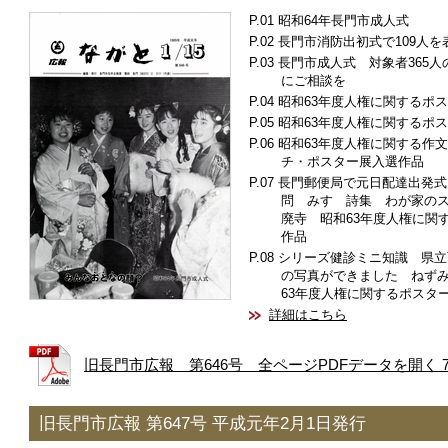
昭和64年長門市成人式
長門市消防出初式で109人を
長門市成人式 対象者365人
にご相談を
昭和63年度人権に関するポ
昭和63年度人権に関するポ
昭和63年度人権に関する作
チ・ポスター展入選作品
長門郵便局で元日配達出発式
問 みすゞ詩集 わが家の
廃寺 昭和63年度人権に関
作品
シリーズ健診ミニ知識 県立
の写真ができました ねず
63年度人権に関するポスタ
詳細はこちら
旧長門市広報 第646号 全ページPDFデータを開く 7.
旧長門市広報 第647号 平成元年2月1日発行