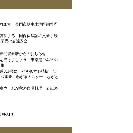
れます 長門市駅南土地区画整理
賞決まる 国保保険証の更新手続
入学児の交通安全
長門警察署からのおしらせ
を受けましょう 市指定ごみ袋の
募集
316号にけやき40本を植樹 仙
助成事業 わが家のスター ながと
案内 わが家の自慢料理 表紙の
85MB