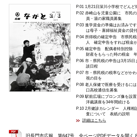
1月21日深川小学校でどんど
赤崎山を児童公園に 市民の
員・湯の家職員募集
進学資金の準備はお済みです
は母子・寡婦福祉資金の貸
所得税の確定申告 市県民税
人 確定申告をすれば税金
確定申告 配偶者特別控除
財産をもらった時の税金 
市・県民税の申告は3月15
談日程
市・県民税の税率などがかわ
視の目を
老人保健で医療を受けるには
口高校通信生募集
駅前広場にブロンズ像を設
洋裁講座を34年間続ける
2月健診カレンダー 人権相
査について 表紙の説明
詳細はこちら
旧長門市広報 第647号 全ページPDFデータを開く 8.