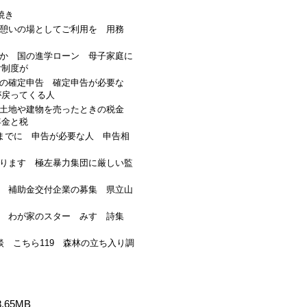
焼き
憩いの場としてご利用を 用務
か 国の進学ローン 母子家庭に
付制度が
の確定申告 確定申告が必要な
が戻ってくる人
 土地や建物を売ったときの税金
年金と税
日までに 申告が必要な人 申告相
ります 極左暴力集団に厳しい監
 補助金交付企業の募集 県立山
置 わが家のスター みすゞ詩集
談 こちら119 森林の立ち入り調
65MB