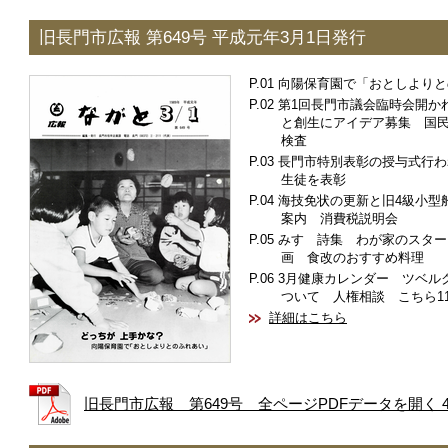
旧長門市広報 第649号 平成元年3月1日発行
向陽保育園で「おとしよりと
第1回長門市議会臨時会開か
と創生にアイデア募集 国
検査
長門市特別表彰の授与式行わ
生徒を表彰
海技免状の更新と旧4級小型
案内 消費税説明会
みすゞ詩集 わが家のスター
画 食改のおすすめ料理
3月健康カレンダー ツベル
ついて 人権相談 こちら1
詳細はこちら
旧長門市広報 第649号 全ページPDFデータを開く 4.