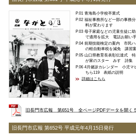
青海島小学校卒業式
福祉事務所など一部の事務分
料が変わります
母子家庭などの児童生徒に助
で適用を拡大 電話お願い
前期技能検定の案内 市民ハ
の軽自動車税を減免 講習
山口県教育長表彰伝達式 特
が家のスター みすゞ詩集
4月健診カレンダー 小児マ
ちら119 表紙の説明
詳細はこちら
旧長門市広報 第651号 全ページPDFデータを開く 5.
旧長門市広報 第652号 平成元年4月15日発行