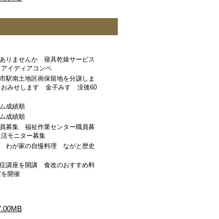
ありませんか 寝具乾燥サービス
りアイディアコンペ
市駅南土地区画保留地を分譲しま
おみせします 金子みすゞ没後60
ム成績順
ム成績順
員募集 福祉作業センター職員募
生活モニター募集
 わが家の自慢料理 ながと歴史
症講座を開講 食改のおすすめ料
室を開催
00MB