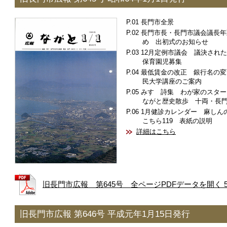
長門市全景
長門市長・長門市議会議長年
め 出初式のお知らせ
12月定例市議会 議決され
保育園児募集
最低賃金の改正 銀行名の変
民大学講座のご案内
みすゞ詩集 わが家のスタ
ながと歴史散歩 十両・長
1月健診カレンダー 麻し
こちら119 表紙の説明
詳細はこちら
旧長門市広報 第645号 全ページPDFデータを開く 5.
旧長門市広報 第646号 平成元年1月15日発行