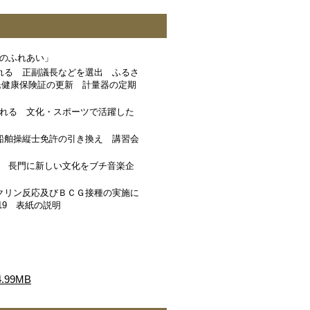
のふれあい」
れる 正副議長などを選出 ふるさ
民健康保険証の更新 計量器の定期
れる 文化・スポーツで活躍した
船舶操縦士免許の引き換え 講習会
 長門に新しい文化をブチ音楽企
クリン反応及びＢＣＧ接種の実施に
19 表紙の説明
99MB