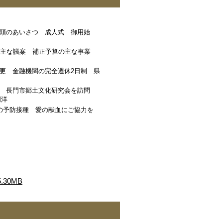
頭のあいさつ 成人式 御用始
た主な議案 補正予算の主な事業
更 金融機関の完全週休2日制 県
ー 長門市郷土文化研究会を訪問
門洋
んの予防接種 愛の献血にご協力を
30MB