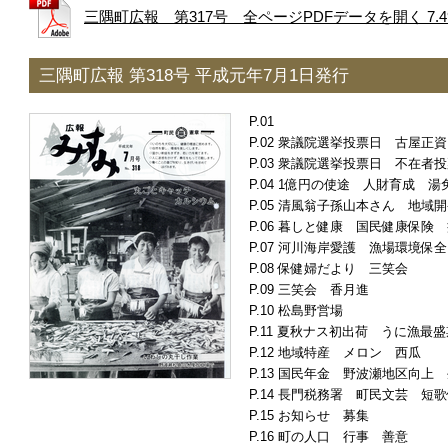
三隅町広報 第317号 全ページPDFデータを開く 7.4
三隅町広報 第318号 平成元年7月1日発行
衆議院選挙投票日 古屋正資
衆議院選挙投票日 不在者投
1億円の使途 人財育成 湯
清風翁子孫山本さん 地域開
暮しと健康 国民健康保険 
河川海岸愛護 漁場環境保全
保健婦だより 三笑会
三笑会 香月進
松島野営場
夏秋ナス初出荷 うに漁最盛
地域特産 メロン 西瓜
国民年金 野波瀬地区向上 
長門税務署 町民文芸 短歌
お知らせ 募集
町の人口 行事 善意