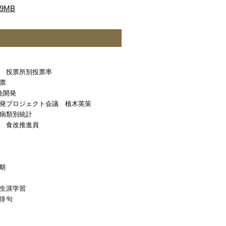
9MB
 投票所別投票率
票
免開発
発プロジェクト会議 植木英策
病類別統計
 食改推進員
期
生涯学習
俳句