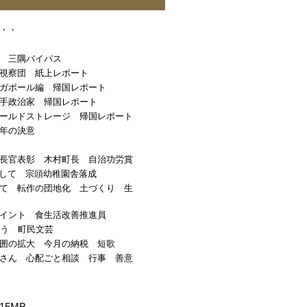
・・
 三隅バイパス
視察団 紙上レポート
ガポール編 帰国レポート
手政治家 帰国レポート
ールドストレージ 帰国レポート
年の決意
長官表彰 木村町長 自治功労賞
して 宗頭幼稚園舎落成
て 転作の団地化 土づくり 生
イント 食生活改善推進員
とう 町民文芸
囲の拡大 今月の納税 短歌
さん 心配ごと相談 行事 善意