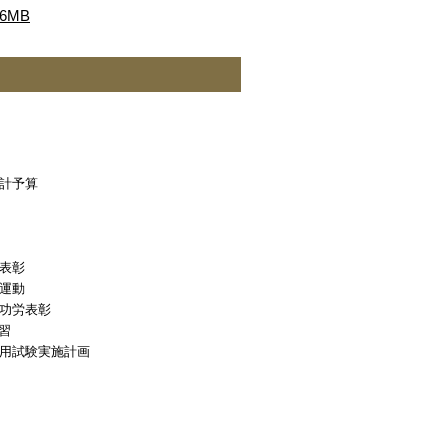
6MB
計予算
表彰
運動
功労表彰
習
用試験実施計画