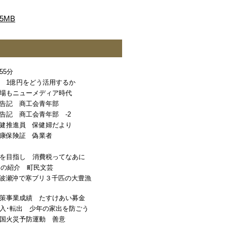
5MB
55分
 1億円をどう活用するか
場もニューメディア時代
告記 商工会青年部
告記 商工会青年部 -2
健推進員 保健婦だより
康保険証 偽業者
を目指し 消費税ってなあに
角の紹介 町民文芸
野波瀬沖で寒ブリ３千匹の大豊漁
策事業成績 たすけあい募金
入･転出 少年の家出を防ごう
国火災予防運動 善意