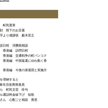
15MB
 町民憲章
顔 陛下のお言葉
字より感謝状 藪木宏之
談日程 消費税相談
 香港編 訪問日程
 香港編 交通戦争の町バンコク
 香港編 中国返還にゆれ動く香
 香港編 今後の派遣団と実施方
を滞納すると
食生活改善推進員
ら 町民文芸 俳句
ル通話料金値下げ 短歌
さん 心配ごと相談 善意