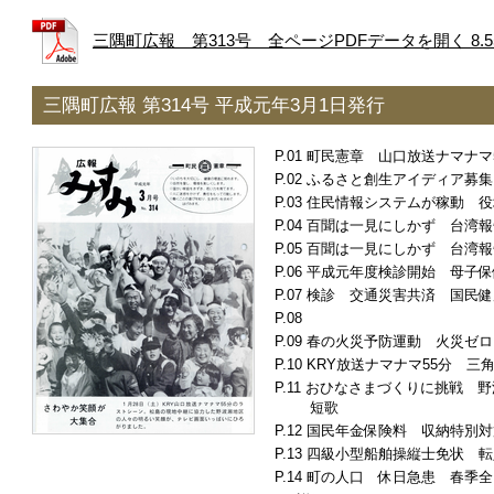
三隅町広報 第313号 全ページPDFデータを開く 8.5
三隅町広報 第314号 平成元年3月1日発行
町民憲章 山口放送ナマナマ
ふるさと創生アイディア募集
住民情報システムが稼動 役
百聞は一見にしかず 台湾報
百聞は一見にしかず 台湾報
平成元年度検診開始 母子保
検診 交通災害共済 国民健
春の火災予防運動 火災ゼロ
KRY放送ナマナマ55分 三
おひなさまづくりに挑戦 
短歌
国民年金保険料 収納特別対
四級小型船舶操縦士免状 転
町の人口 休日急患 春季全