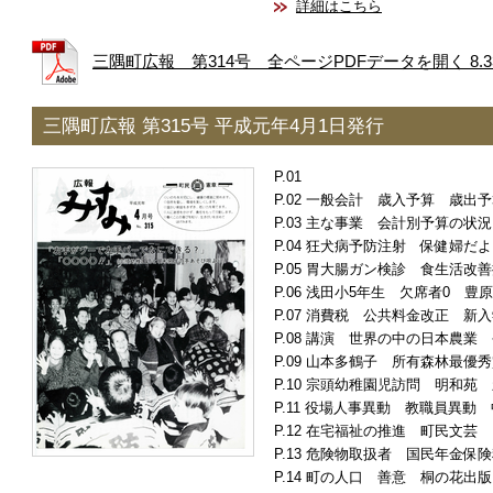
詳細はこちら
三隅町広報 第314号 全ページPDFデータを開く 8.3
三隅町広報 第315号 平成元年4月1日発行
一般会計 歳入予算 歳出予
主な事業 会計別予算の状況
狂犬病予防注射 保健婦だよ
胃大腸ガン検診 食生活改善
浅田小5年生 欠席者0 豊
消費税 公共料金改正 新入
講演 世界の中の日本農業 
山本多鶴子 所有森林最優秀
宗頭幼稚園児訪問 明和苑 
役場人事異動 教職員異動 
在宅福祉の推進 町民文芸
危険物取扱者 国民年金保険
町の人口 善意 桐の花出版