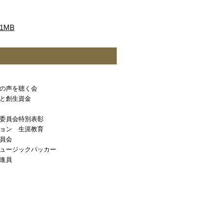
1MB
の声を聴く会
と創生資金
委員会特別表彰
ョン 生涯教育
員会
ュージックパッカー
進員