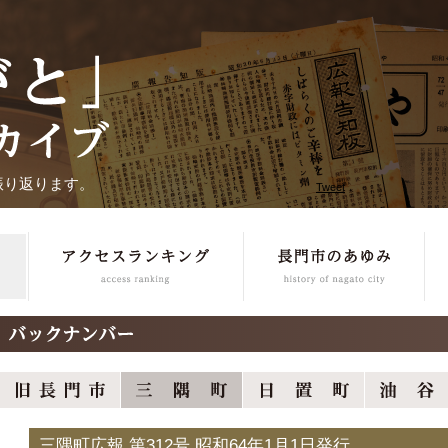
振り返ります。
Tweet
三隅町広報 第312号 昭和64年1月1日発行