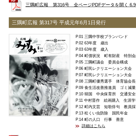
三隅町広報 第316号 全ページPDFデータを開く 6.9
三隅町広報 第317号 平成元年6月1日発行
三隅中学校ブランバンド
63年度 歳出
63年度 歳入
町債状況 町有財産 特別会
三隅町議会 委員会構成
町民レクリエーション大会
町民レクリエーション大会
三隅町優秀選手 体育協会長
食生活改善推進員 ゴミ減量
韓国 中央保育所 交通安全
中村晋作 絵画購入 生涯学
町内文芸 短歌俳句 教員採
松くい虫防除 国民年金
町の人口 行事 善意
詳細はこちら