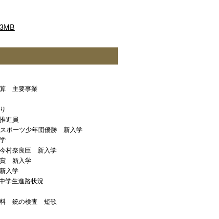
3MB
算 主要事業
り
推進員
原スポーツ少年団優勝 新入学
学
今村奈良臣 新入学
賞 新入学
新入学
中学生進路状況
料 銃の検査 短歌