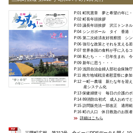
町民憲章 夢と希望の年に・
町長年頭挨拶
議長年頭挨拶 沢江トンネル
シンガポール タイ 香港 
第二次経済友好視察団 シン
強引な政策とそれを支える若
世界各国の食料が手に入るコ
私たち・・・巳年生まれ 今
新年に思う・・・
浅田自治会婦人部社会保険庁
南方地域戦没者慰霊祭に参加
一町一農場 新たな年を迎え
産システム化
保健婦便り 毎日の介護のポ
89消防出初式 成人おめで
訪問販売法一部改正 適用範
町の人口 休日救急のお医者
詳細はこちら