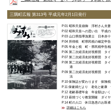
三隅町広報 第312号 全ページPDFデータを開く 10.
三隅町広報 第313号 平成元年2月1日発行
昭和天皇崩御 浮村さん夫妻
昭和天皇への思い出 平成の
山口県指導漁業士 日本赤十
所得税 町県民税の確定申告
年金と税 町・県民税申告相
第二次経済友好視察団 タイ
第二次経済友好視察団 タイ
第二次経済友好視察団 タイ
港
第二次経済友好視察団 タイ
法
保険証が変わります 保険税
保健婦だより 老化と健康 
老齢基礎年金 年金額はいく
萩焼づくり教室開催 ダイヤ
町の人口 休日急患のお医者
詳細はこちら