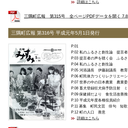
詳細はこちら
三隅町広報 第315号 全ページPDFデータを開く 7.8
三隅町広報 第316号 平成元年5月1日発行
私のふるさと創生論 提言者
提言者の声を聴く会 ふるさ
私のふるさと創生論
河添議長 伊藤副議長 教育
町民体力つくりレクリエーシ
世界の中の日本農業 農業委
畜犬登録狂犬病予防注射 ミ
保健婦だより 食生活改善推
平成元年度各種役員紹介
募集 町民文芸 俳句 短歌
町の人口 善意
詳細はこちら