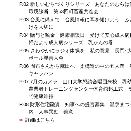
新しいむらづくりシリーズ あなたのむらは
環境診断 第53回町畜産共進会
台風に備えて 台風情報に耳を傾けよう ふ
けを大切に
贈与と税金 健康相談日 受けて安心成人病
婦だより成人病シリーズ 乳がんの巻
さわやかにラジオ体操を 私の意見 長門･
ボール親善大会
周布さんから麻田へ 柔構造の中の五人衆 
キャラバン
7月のカメラ 山口大学懇請合唱団来校 
農業者トレーニングセンター体育館起工式 
で健康維持
財形住宅融資 知事への提言募集 温泉まつ
内 人事異動 善意
詳細はこちら