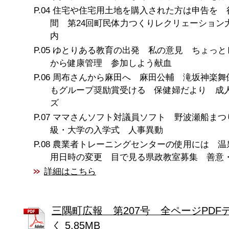
住宅や住宅用土地を購入された方は申告を 
間 第24回町民体力つくりレクリェーション
内
ゆとりある教育の出発 私の意見 ちょっと
から健康管理 参加しよう献血
周布さんから麻田へ 麻田公輔 滝坂神楽舞
もグループ奨励賞受ける 保健婦だより 成
ズ
ママさんソフト対議員ソフト 野波瀬船まつ
級・大学の入学式 人事異動
農業者トレーニングセンターの使用には 温
用日時の変更 目で見る県政教室募集 善意
詳細はこちら
三隅町広報 第207号 全ページPDF
く 5.85MB