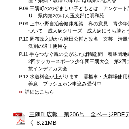
産・婚姻・離婚の届出には職業の記入を
三隅町ののぞましい子どもとは アンケート
り 県内第2のけん玉支部に明和苑
上中小野自治会健康相談 私の意見 青少年
ついて 成人病シリーズ 成人病にうち勝と
周布政之助から麻田公輔と改名 文芸 清風
洗剤の適正使用を
手をつなぐ親の会がふたば園慰問 養豚団地
2回サッカースポーツ少年団三隅大会 第2回
抗インデアカ大会
水道料金が上がります 霊柩車・火葬場使
善意 プッシュホン申込み受付中
詳細はこちら
三隅町広報 第206号 全ページPDF
く 8.21MB