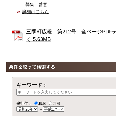
募集 善意
詳細はこちら
三隅町広報 第212号 全ページPDF
く 5.63MB
キーワード：
発行年：
和暦
西暦
～