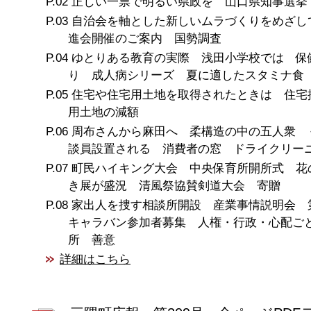
正しい一票で明るい県政を 山口県知事選挙
自治会を軸とした新しいムラづくりをめざし
進会開催のご案内 国勢調査
ゆとりある教育の実際 浅田小学校では 保
り 成人病シリーズ 夏に適したスタミナ食
住宅や住宅用土地を取得されたときは 住宅
用土地の減額
周布さんから麻田へ 柔構造の中の五人衆 
談員設置される 消費者の窓 ドライクリー
町民ハイキング大会 中央保育所開所式 花
き展が盛況 清風祭協賛剣道大会 寄贈
家出人を捜す相談所開設 産業事情説明会 
キャラバン参加者募集 人権・行政・心配ご
所 善意
詳細はこちら