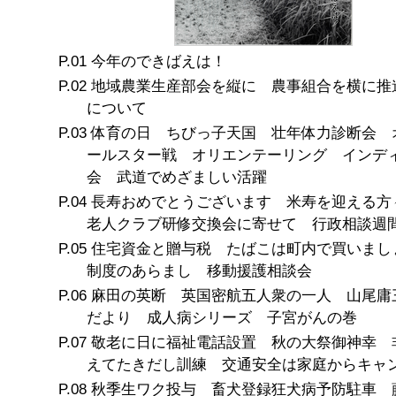
今年のできばえは！
地域農業生産部会を縦に 農事組合を横に推
について
体育の日 ちびっ子天国 壮年体力診断会 
ールスター戦 オリエンテーリング インデ
会 武道でめざましい活躍
長寿おめでとうございます 米寿を迎える方
老人クラブ研修交換会に寄せて 行政相談週
住宅資金と贈与税 たばこは町内で買いまし
制度のあらまし 移動援護相談会
麻田の英断 英国密航五人衆の一人 山尾庸
だより 成人病シリーズ 子宮がんの巻
敬老に日に福祉電話設置 秋の大祭御神幸 
えてたきだし訓練 交通安全は家庭からキャ
秋季生ワク投与 畜犬登録狂犬病予防駐車 