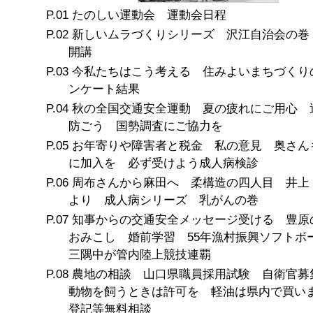
たのしい運動会 運動会日程
新しいムラづくりシリーズ 沢江自治会の巻
開講
今私たちはこう考える 住みよいまちづくり
ンケート結果
秋の全国交通安全運動 夏の疲れにご用心 
防ごう 国勢調査にご協力を
お年寄りや障害者と税金 私の意見 奥さん
に加入を 必ず受けよう成人病検診
周布さんから麻田へ 柔構造の四人目 井上
より 成人病シリーズ 乳がんの巻
知事からの交通安全メッセージ受ける 豊原
おみこし 婚前学習 55年漁村振興ソフト
三隅中が管内陸上競技連覇
農地の相談 山口県職員採用試験 自衛官募
動物を飼うときは許可を 軽油は県内で買
登記等無料相談