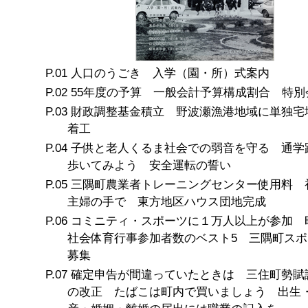
人口のうごき 入学（園・所）式案内
55年度の予算 一般会計予算構成割合 特別
財政調整基金積立 野波瀬漁港地域に単独宅
着工
子供と老人くるま社会での弱音を守る 通学
歩いてみよう 安全運転の誓い
三隅町農業者トレーニングセンター使用料 
主婦の手で 東方地区ハウス団地完成
コミニティ・スポーツに１万人以上が参加 昭
社会体育行事参加者数のベスト5 三隅町スポ
募集
確定申告が間違っていたときは 三住町勢賦
の改正 たばこは町内で買いましょう 出生