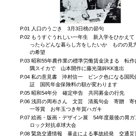
人口のうごき 3月3日桃の節句
もうすぐうれしい一年生 新入学をひかえて
ったらどんな暮らし方をしたいか ものの見
の希望
昭和55年農作業の標準労働賃金決まる 転作
隅スイカで 山本開作に藤光蒲鉾KK進出
私の意見書 沖村信一 ピンク色になる国民
証 国民年金保険料の額が変わります
昭和54年分 確定申告 共同募金の行先
浅田の周布さん 文芸 清風句会 寄贈 寄
一等賞 お年玉つき年賀ハガキ
絵画・版画・デザイン展 54年度最後の胃ガ
ロック対抗卓球大会
緊急交通情報 暴走による事故続発 交通災