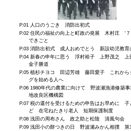
人口のうごき 消防出初式
住民の福祉の向上と町政の発展 木村庄 ’
できごと
消防出初式 成人おめでとう 新設幼児教育
新春の申年に思う 浮村裕子 上野茂之 
金子勝道
植杉チヨコ 田辺芳雄 藤田愛子 これから
グを始める人へ
1980年代の農業に向けて 野波瀬漁港修築
地改良区機構図
税の還付を受けるための申告はお早めに 子
ど 在宅ねたきり老人 短期保護制度
浅田の周布さん 政之助と松陰 清風句会
浅田小の餅つきの日 野波瀬みかん相撲 第