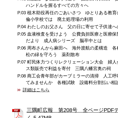
ハンドルを握るすべての方々へ
植木助役再任のごあいさつ ゆとりある教育
倫小学校では 廃土処理場の利用
わたしのお父さん 父の日に寄せて子供達へ
血液検査を受けよう 公費負担医療と医療保
だより 成人病シリーズ 脳卒中とは
周布さんから麻田へ 海外渡航の柔構造 
松の緑を守ろう 薬剤散布
町民体力つくりレクリェーション大会 婦人
ス類販売で利益を寄付 三隅八幡宮奥の祠
商工会青年部がカーブミラーの清掃 人工呼
てみませんか 各種試験 設備料分割払い相
詳細はこちら
三隅町広報 第208号 全ページPDF
く 5.47MB