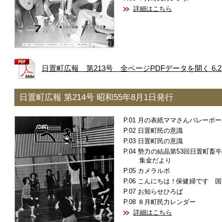
詳細はこちら
日置町広報 第213号 全ページPDFデータを開く 6.2
日置町広報 第214号 昭和55年8月1日発行
月の表紙ママさんバレーボー
日置町民の意識
日置町民の意識
勢力の結晶第53回日置町畜
集金だより
カメラルポ
こんにちは！保健婦です 国
お知らせひろば
８月町民力レンダー
詳細はこちら