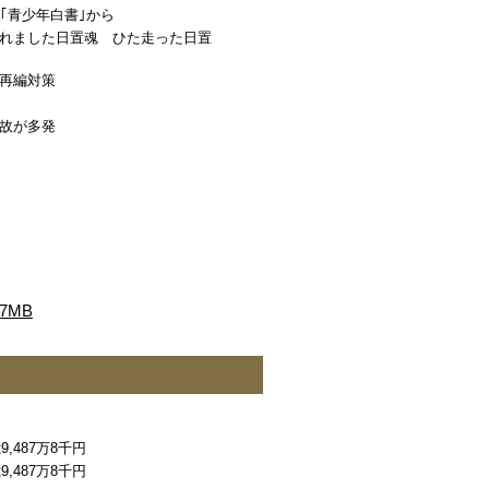
｢青少年白書｣から
れました日置魂 ひた走った日置
再編対策
故が多発
7MB
,487万8千円
,487万8千円