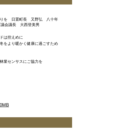
りを 日置町長 又野弘 八十年
町議会議長 大西登美男
ドは控えめに
冬をより暖かく健康に過ごすため
林業センサスにご協力を
0MB