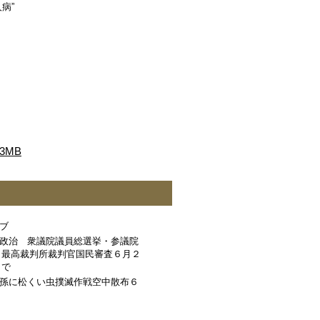
病”
3MB
ブ
政治 衆議院議員総選挙・参議院
 最高裁判所裁判官国民審査６月２
まで
孫に松くい虫撲滅作戦空中散布６