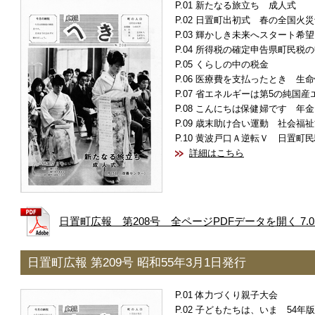
新たなる旅立ち 成人式
日置町出初式 春の全国火災
輝かしき未来へスタート希望
所得税の確定申告県町民税の
くらしの中の税金
医療費を支払ったとき 生命
省エネルギーは第5の純国産
こんにちは保健婦です 年金
歳末助け合い運動 社会福祉
黄波戸口Ａ逆転Ｖ 日置町民
詳細はこちら
日置町広報 第208号 全ページPDFデータを開く 7.0
日置町広報 第209号 昭和55年3月1日発行
体力づくり親子大会
子どもたちは、いま 54年版