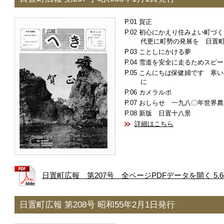
賀正
初心にかえり住みよい町づく
代更に町勢の発展を 日置
ことしにかける夢
雪道を安全に走るためスピー
こんにちは保健婦です 寒い
に
カメラルポ
おしらせ 一九八〇年世界農
新版 日置十八景
詳細はこちら
日置町広報 第207号 全ページPDFデータを開く 5.6
日置町広報 第208号 昭和55年2月1日発行