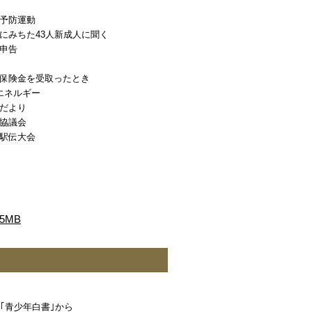
予防運動
にみちた43人新成人に聞く
申告
保険金を受取ったとき
エネルギー
だより
協議会
駅伝大会
5MB
｢青少年白書｣から