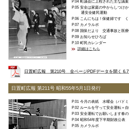
町議会に上程された主な議案
安全は家庭の中からしつけか
通安全健民運動
こんにちは！保健婦です く
カメラルポ
国保だより 交通事故と医療
お知らせひろば
町民カレンダー
詳細はこちら
日置町広報 第210号 全ページPDFデータを開く 6.7
日置町広報 第211号 昭和55年5月1日発行
今月の表紙 水曜会（バドミ
ルールを守って安全運転＝自
安全運転でお願いします春の
昭和54年度下半期財政公表
カメラルポ