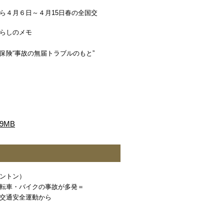
ら４月６日～４月15日春の全国交
らしのメモ
保険“事故の無届トラブルのもと”
9MB
ントン）
転車・バイクの事故が多発＝
交通安全運動から