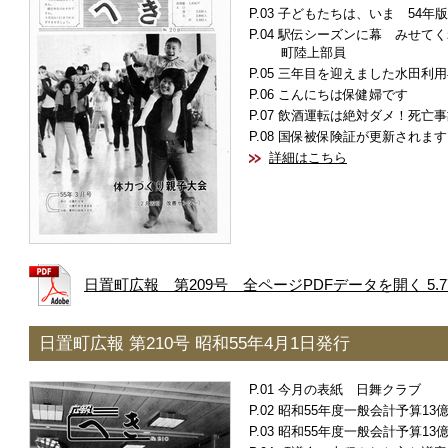
子どもたちは、いま 54年版
駅伝シーズンに幕 みせてく
町陸上部員
三年目を迎えました水田利用
こんにちは保健婦です
飲酒運転は絶対ダメ！死亡事
国保被保険証が更新されます
詳細はこちら
日置町広報 第209号 全ページPDFデータを開く 5.7
日置町広報 第210号 昭和55年4月1日発行
今月の表紙 日舞クラブ
昭和55年度一般会計予算13億9
昭和55年度一般会計予算13億9