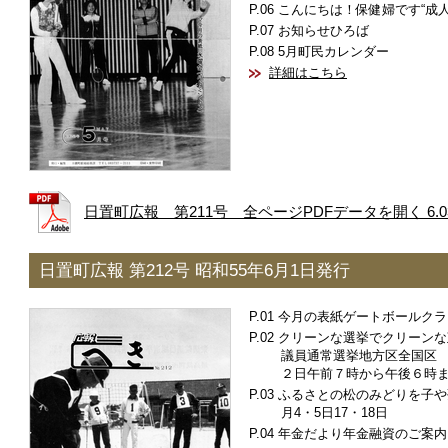
こんにちは！保健婦です“成人
お知らせひろば
5月町民カレンダー
詳細はこちら
日置町広報 第211号 全ページPDFデータを開く 6.0
日置町広報 第212号 昭和55年6月1日発行
今月の表紙ゲートボールクラ
クリーンな選挙でクリーンな
議員通常選挙地方区全国区
２日午前７時から午後６時
ふるさとの松のみどりを子や
月4・5日17・18日
年金だより年金融資のご案内