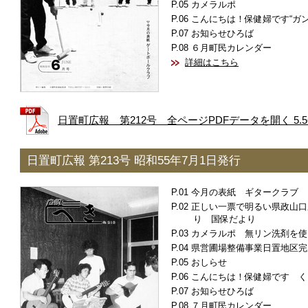
カメラルポ
こんにちは！保健婦です“ガン
お知らせひろば
６月町民カレンダー
詳細はこちら
日置町広報 第212号 全ページPDFデータを開く 5.5
日置町広報 第213号 昭和55年7月1日発行
今月の表紙 ギタークラブ
正しい一票で明るい県政山口
り 国保だより
カメラルポ 無リン洗剤を使
県営圃場整備事業日置地区完
おしらせ
こんにちは！保健婦です く
お知らせひろば
７月町民カレンダー