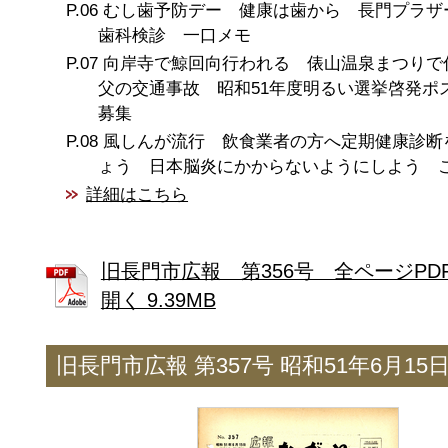
むし歯予防デー 健康は歯から 長門プラザ
歯科検診 一口メモ
向岸寺で鯨回向行われる 俵山温泉まつり
父の交通事故 昭和51年度明るい選挙啓発ポ
募集
風しんが流行 飲食業者の方へ定期健康診断
ょう 日本脳炎にかからないようにしよう こ
詳細はこちら
旧長門市広報 第356号 全ページPD
開く 9.39MB
旧長門市広報 第357号 昭和51年6月15