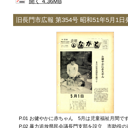
開く 4.36MB
旧長門市広報 第354号 昭和51年5月1日
お健やかに赤ちゃん 5月は児童福祉月間で
暴力追放県民会議長門支部を設立 市助役の