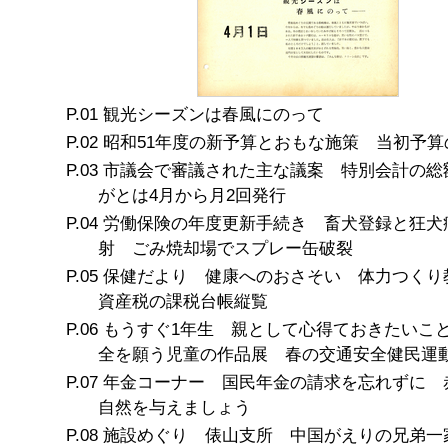
観光シーズンは春風にのって
昭和51年度の新予算とおもな施策 当初予算
市議会で審議された主な議案 特別会計の総
がとは4月から月2回発行
労働保険の年度更新手続き 畜犬登録と狂犬
射 ごみ焼却場でスプレー缶破裂
保健だより 健康へのおさそい 体力つくり
資産税の課税台帳縦覧
もうすぐ1年生 親として心得ておきたいこ
全を願う児童の作品展 春の交通安全健民運
年金コーナー 国民年金の請求を忘れずに 
自然を与えましょう
施設めぐり 俵山支所 中国がえりの兄弟一