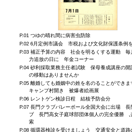
つゆの晴れ間に病害虫防除
6月定例市議会 市税および文化財保護条例
補正予算の内容 社会を明るくする運動 毎月
力追放の日に 年金コーナー
砂利採取業務主任者試験 保母養成講座の開
の移動はありませんか
離婚しても婚姻中の姓を名のることができま
キャンプ村開き 被爆者絵画展
レントゲン検診日程 結核予防会分
長門クラブバレーボール全国大会に出場 長
ブ 長門高女子庭球部団体個人の完全優勝 
索
循環器検診を受けましょう 交通安全と道路