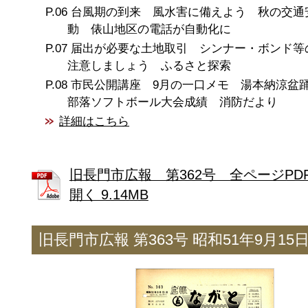
台風期の到来 風水害に備えよう 秋の交通
動 俵山地区の電話が自動化に
届出が必要な土地取引 シンナー・ボンド等
注意しましょう ふるさと探索
市民公開講座 9月の一口メモ 湯本納涼
部落ソフトボール大会成績 消防だより
詳細はこちら
旧長門市広報 第362号 全ページPD
開く 9.14MB
旧長門市広報 第363号 昭和51年9月15