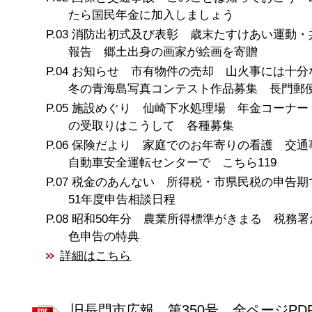
たら国民年金に加入しましょう
消防出初式及び表彰 歳末たすけあい運動・
報告 郷土出身の画家が絵画を寄贈
お知らせ 市有物件の売却 山火事には十
冬の青海島写真コンテスト作品募集 長門郵
施設めぐり 仙崎下水処理場 年金コーナー
の受取りはこうして 各種募集
保険だより 家庭でのお年寄りの看護 交通
自動車安全運転センターで こちら119
税金のあんない 所得税・市県民税の申告期
51年度申告相談日程
昭和50年分 農業所得標準がきまる 税務署
色申告の特典
詳細はこちら
旧長門市広報 第350号 全ページPD