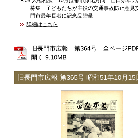
人権相談 10月は都市緑化月間 山口県華の
募集 子どもたちが主役の交通事故防止意見
門市最年長者に記念品贈呈
詳細はこちら
旧長門市広報 第364号 全ページPD
開く 9.10MB
旧長門市広報 第365号 昭和51年10月1