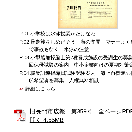
小学校は水泳授業がたけなわ
暴走族をしめだそう 海の旬間 マナーよく
で事故もなく 水泳の注意
小型船舶操縦士第2種養成施設の受講生の募集
回保母試験の案内 中小企業向けの夏期対策
職業訓練指導員試験受験案内 海上自衛隊の
船希望者を募集 人権無料相談
詳細はこちら
旧長門市広報 第359号 全ページPD
開く 4.55MB