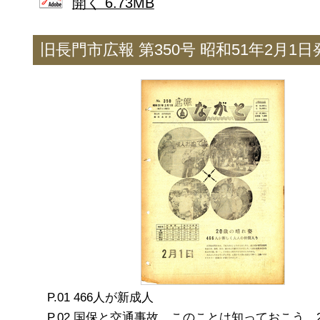
開く 6.73MB
旧長門市広報 第350号 昭和51年2月1日
466人が新成人
国保と交通事故 このことは知っておこう 2