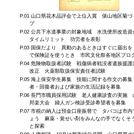
山口県花木品評会で上位入賞 俵山地区菊づ
プ
公共下水道事業の対象地域 水洗便所改造資
タイムリミット 功労者を表彰
国保だより 異動のあるときはすぐに届出を
で保険証を使うとき 市民文化祭各地区プロ
危険物取扱者試験 戦傷病者戦没者遺族援護
改正 火薬類取扱保安責任者試験
海上保安学生募集 技能に関する作文の募集
者・回復者および家族の生活記録を募集
長門市職員採用試験 老人健康診査の実施 
邦楽大会 婦人ガン検診受診希望者を募集
市税の納入は預金口座振替で タバコは市内
ょう 麻薬・覚せい剤をみんなの手でなくそ
と探索