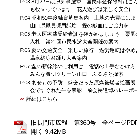
8月22日は県知事選挙 国民年金保険料はこ
も役立っています 花火遊びは楽しく安全に
昭和51年度融資募集案内 土地の売買には
山口県職員採用試験 愛の献血にご協力を
老人医療費受給者証を確かめましょう 栗園
入札 第21回市民水泳大会開催の案内
夏の交通安全 楽しい旅行 過労運転はやめ
温泉納涼盆踊り大会案内
盆の新幹線のご利用は 電話の上手なかけ方
みんな親切クリーン山口 ふるさと探索
あせもの予防 盛会だった原爆被爆者絵画展
会ですぐれた牛を表彰 前会長追悼バレーボ
詳細はこちら
旧長門市広報 第360号 全ページPD
開く 9.42MB