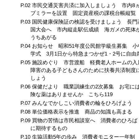
市民交通災害共済に加入しましょう 市内8
ブミラーを設置 固定資産税の課税台帳縦覧
国民健康保険証の検認を受けましょう 長門
国大会へ 市内縦走駅伝成績 海ガメの死体
うちあがる
お知らせ 昭和51年度公民館学級生募集 小
学式 3月1日から特急まつかぜ1・2号に自由
施設めぐり 市営渡船 軽費老人ホームの
障害のある子どもさんのために扶養共済制度
しょう
保健だより 職業訓練生の2次募集 お宅に
険な薬はありませんか こちら119
みんなでかしこい消費者の輪をひろげよう
単位価格表示を推進 商品の知識も高まる
買物の苦情は市民相談室へ 消費者のひろば
に期待するもの
生協活動5年の歩み 消費者モニター一年制