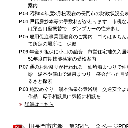
案内
昭和50年度3月松現在の長門市の財政状況公
戸籍謄抄本等の手数料がかわります 市税な
は預金口座振替で ダンプカーの往来多し
雇用促進事業団融資のご案内 ゴミはきちん
て所定の場所に 保健
年金を担保に小口の融資 市営住宅補欠入
51年度前期技能検定の受検案内
通のお船祭りが行われる 仙崎船まつりで仲
彰 湯本や俵山で温泉まつり 盛会だった弓
るさと探索
施設めぐり 湯本温泉公衆浴場 交通安全よ
作品 母子相談員に気軽に相談を
詳細はこちら
旧長門市広報 第354号 全ページPD