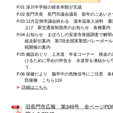
深川中学校の校舎本館が完成
長門市長 長門市議会議長 新年のごあいさ
12月定例市議会終わる 湯本温泉入浴料 通
上げ 新交通規制箇所のお知らせ 各種案内
お知らせ まぼろしの安楽寺発掘調査で解明
縦走駅伝案内 第7回全国実業団バレーボール
戦開催の案内
施設めぐり 上水道 年金コーナー 税金の
けるために早めの申告を 水道管を凍結から
う
保健だより 脳卒中の危険信号にご注意 各
防接種 こちら119
詳細はこちら
旧長門市広報 第349号 全ページPD