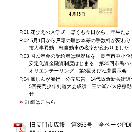
花びえの入学式 ぼくも今日から一年生だよ
5月1日から戸籍の謄抄本等の手数料が変わり
市人事異動 軽自動車の税率が変わりました
国民年金の受給者は現況届を 長門市中小企
安定化資金融資制度はじまる 第35回市民
オリエンテーリング 第3回えびね蘭展示会
風しんが流行 公売広告 14代坂倉新兵衛遺
5回長門少年剣道大会成績 三の瀬バス停移動
せ
詳細はこちら
旧長門市広報 第353号 全ページPD