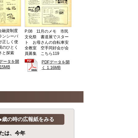
資金融資制度
P.08 11月のメモ 市民
ランシーバ
文化祭 書道展でスター
け正しく使
ト お母さんの自転車安
税のひとく
全教室 空手同好会が会
さと探索
員募集 こちら119
Fデータを開
PDFデータを開
.15MB
く 1.16MB
●歳の時の広報紙をみる
たは、今年