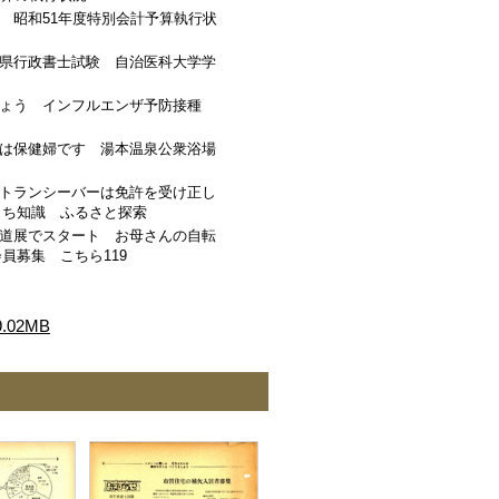
 昭和51年度特別会計予算執行状
県行政書士試験 自治医科大学学
しょう インフルエンザ予防接種
は保健婦です 湯本温泉公衆浴場
トランシーバーは免許を受け正し
くち知識 ふるさと探索
書道展でスタート お母さんの自転
員募集 こちら119
02MB