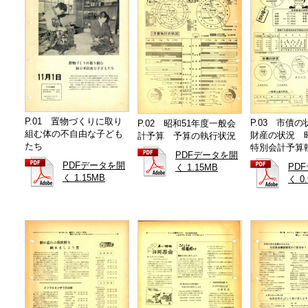
P.01 置物づくりに取り
P.03 市債
P.02 昭和51年度一般会
組む体の不自由な子ども
財産の状況 昭
計予算 予算の執行状況
たち
特別会計予算
PDFデータを開
PDFデータを開
PD
く 1.15MB
く 1.15MB
く 0