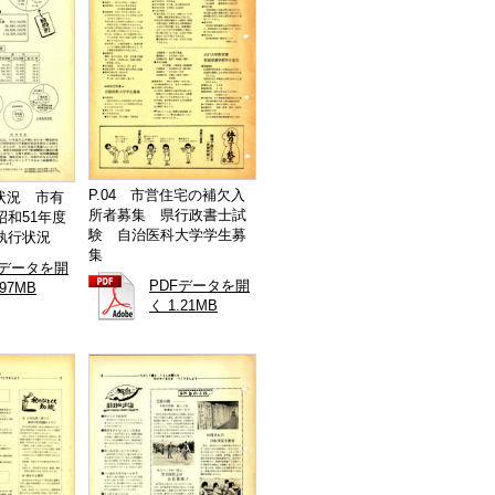
P.04 市営住宅の補欠入
の状況 市有
所者募集 県行政書士試
和51年度
験 自治医科大学学生募
執行状況
集
Fデータを開
PDFデータを開
.97MB
く 1.21MB