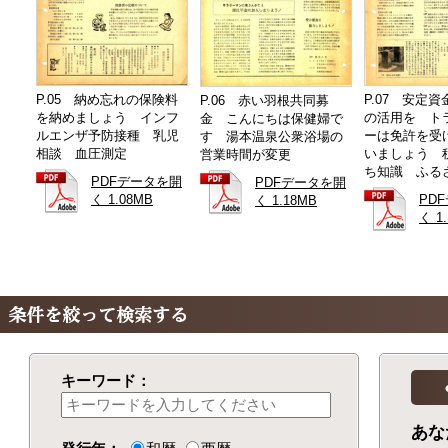
P.05 納め忘れの保険料
P.07 安定
P.06 赤い羽根共同募
を納めましょう インフ
の活用を ト
金 こんにちは保健婦で
ルエンザ予防接種 乳児
ーは免許を受
す 湯本温泉公衆浴場の
相談 血圧測定
いましょう 
営業時間が変更
ち知識 ふる
PDFデータを開
PDFデータを開
く 1.08MB
PD
く 1.18MB
く 1
キーワード：
あな