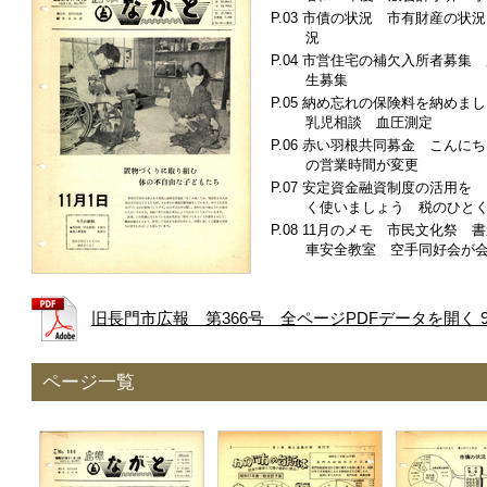
市債の状況 市有財産の状況
況
市営住宅の補欠入所者募集 
生募集
納め忘れの保険料を納めま
乳児相談 血圧測定
赤い羽根共同募金 こんにち
の営業時間が変更
安定資金融資制度の活用を 
く使いましょう 税のひと
11月のメモ 市民文化祭 
車安全教室 空手同好会が会
旧長門市広報 第366号 全ページPDFデータを開く 9.
ページ一覧