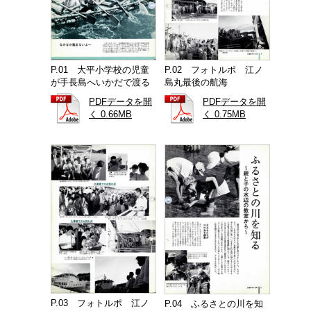
P.01 大平小学校の児童
P.02 フォトルポ 江ノ
が手長島へいかだで渡る
島丸最後の航海
PDFデータを開
PDFデータを開
く 0.66MB
く 0.75MB
P.03 フォトルポ 江ノ
P.04 ふるさとの川を知