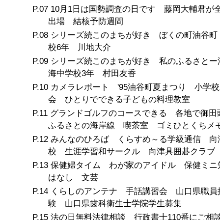
10月1日は国勢調査の日です 藤岡大輔君が
出場 結核予防週間
シリーズ続このまちが好き ぼくの町油谷町
校6年 川地大介
シリーズ続このまちが好き 私のふるさとー
海中学校3年 村田友香
カメラレポート '95油谷町夏まつり 小学
会 ひとりでできる子どもの料理教室
グランドゴルフのコースできる 各地で御
ふるさとの海岸線 喫茶室 ゴミひとくちメ
みんなのひろば くらすめ～る学級通信 向
校 生涯学習和サークル 向津具囲碁クラブ
保健婦タイム わが家のアイドル 保健ミニ
はなし 文芸
くらしのアンテナ 手話講習会 山口県職員
験 山口県歯科衛生士学院学生募集
法の日無料法律相談 行政書士110番にご相