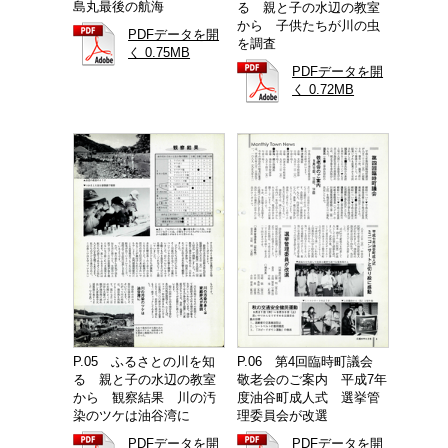
島丸最後の航海
る 親と子の水辺の教室
から 子供たちが川の虫
PDFデータを開
を調査
く 0.75MB
PDFデータを開
く 0.72MB
P.05 ふるさとの川を知
P.06 第4回臨時町議会
る 親と子の水辺の教室
敬老会のご案内 平成7年
から 観察結果 川の汚
度油谷町成人式 選挙管
染のツケは油谷湾に
理委員会が改選
PDFデータを開
PDFデータを開