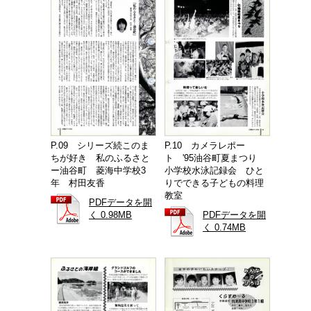
P.09 シリーズ続このま
P.10 カメラレポー
ちが好き 私のふるさと
ト '95油谷町夏まつり
ー油谷町 菱海中学校3
小学校水泳記録会 ひと
年 村田友香
りでできる子どもの料理
教室
PDFデータを開
く 0.98MB
PDFデータを開
く 0.74MB