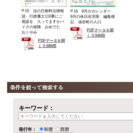
P.15 法の日無料法律相
P.16 9月のカレンダー
談 行政書士110番にご
9月の休日在宅医 編集後
相談を 入ってますかバ
記 油谷町の人口
イクの保険 おめでた
PDFデータを開
おくやみ
く 0.94MB
PDFデータを開
く 0.88MB
キーワード：
発行年：
和暦
西暦