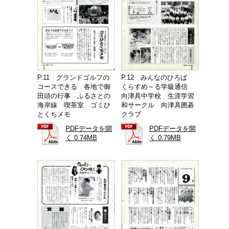
P.11 グランドゴルフの
P.12 みんなのひろば
コースできる 各地で御
くらすめ～る学級通信
田頭の行事 ふるさとの
向津具中学校 生涯学習
海岸線 喫茶室 ゴミひ
和サークル 向津具囲碁
とくちメモ
クラブ
PDFデータを開
PDFデータを開
く 0.74MB
く 0.79MB