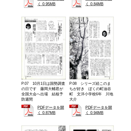
く 0.95MB
く 0.84MB
P.07 10月1日は国勢調査
P.08 シリーズ続このま
の日です 藤岡大輔君が
ちが好き ぼくの町油谷
全国大会へ出場 結核予
町 文洋小学校6年 川地
防週間
大介
PDFデータを開
PDFデータを開
く 0.87MB
く 0.94MB