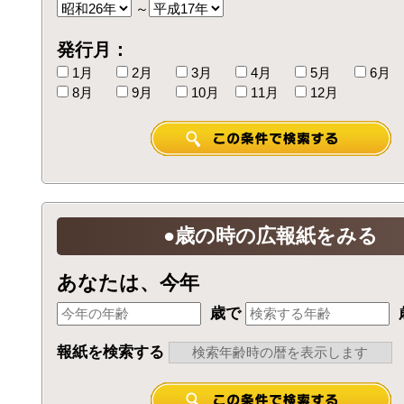
～
発行月：
1月
2月
3月
4月
5月
6月
8月
9月
10月
11月
12月
●歳の時の広報紙をみる
あなたは、今年
歳で
報紙を検索する