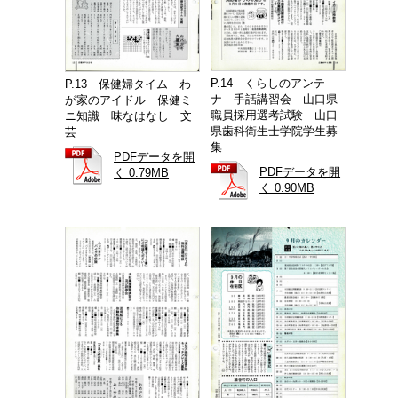
P.14 くらしのアンテ
P.13 保健婦タイム わ
ナ 手話講習会 山口県
が家のアイドル 保健ミ
職員採用選考試験 山口
ニ知識 味なはなし 文
県歯科衛生士学院学生募
芸
集
PDFデータを開
PDFデータを開
く 0.79MB
く 0.90MB