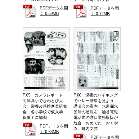
PDFデータを開
PDFデータを開
く 0.59MB
く 0.72MB
P.05 カメラレポート
P.06 深夜のハイキング
向津具小でなわとび大
でハレー彗星を見よう
会 栄養改善推進員研究
講演会の案内 水道漏水
会 各小学校で仮入学
箇所の通報を 油谷電報
保健ミニ知識
電話局の窓口業務取扱が
統合 おめでた おくや
PDFデータを開
み 町内文芸
く 0.63MB
PDFデータを開