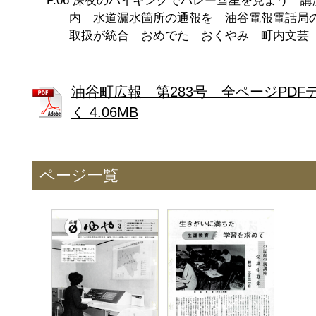
深夜のハイキングでハレー彗星を見よう 講
内 水道漏水箇所の通報を 油谷電報電話局
取扱が統合 おめでた おくやみ 町内文芸
油谷町広報 第283号 全ページPDF
く 4.06MB
ページ一覧