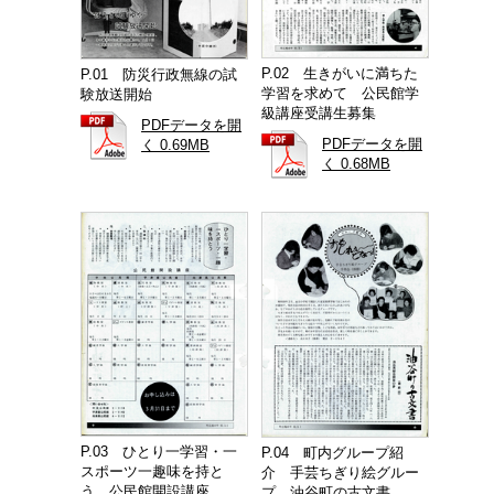
P.02 生きがいに満ちた
P.01 防災行政無線の試
学習を求めて 公民館学
験放送開始
級講座受講生募集
PDFデータを開
PDFデータを開
く 0.69MB
く 0.68MB
P.03 ひとり一学習・一
P.04 町内グループ紹
スポーツ一趣味を持と
介 手芸ちぎり絵グルー
う 公民館開設講座
プ 油谷町の古文書