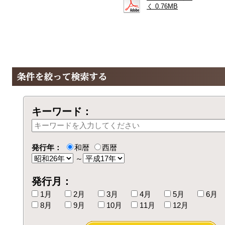
く 0.76MB
キーワード：
発行年：
和暦
西暦
～
発行月：
1月
2月
3月
4月
5月
6月
8月
9月
10月
11月
12月