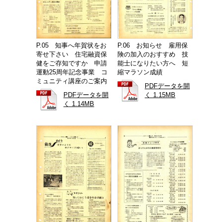
P.05 知事へ年賀状をお
P.06 お知らせ 雇用保
寄せ下さい 住宅融資保
険の加入のおすすめ 技
健をご存知ですか 申請
能士になりたい方へ 短
運動25周年記念事業 コ
縮マラソン成績
ミュニティ講座のご案内
PDFデータを開
PDFデータを開
く 1.15MB
く 1.14MB