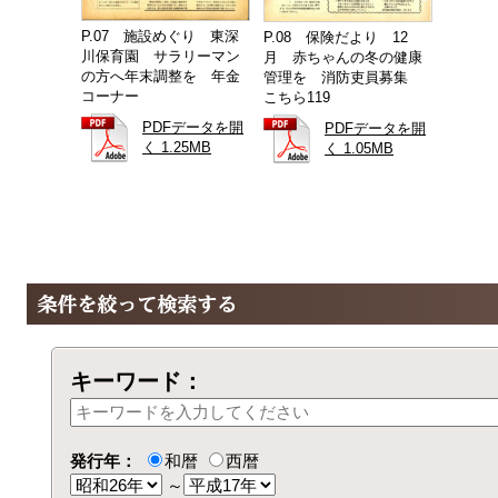
P.07 施設めぐり 東深
P.08 保険だより 12
川保育園 サラリーマン
月 赤ちゃんの冬の健康
の方へ年末調整を 年金
管理を 消防吏員募集
コーナー
こちら119
PDFデータを開
PDFデータを開
く 1.25MB
く 1.05MB
キーワード：
発行年：
和暦
西暦
～