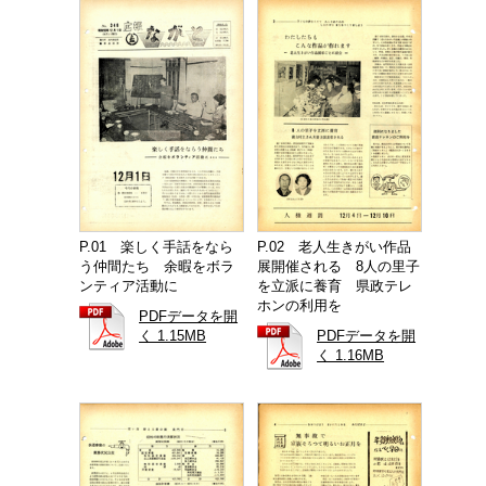
P.01 楽しく手話をなら
P.02 老人生きがい作品
う仲間たち 余暇をボラ
展開催される 8人の里子
ンティア活動に
を立派に養育 県政テレ
ホンの利用を
PDFデータを開
く 1.15MB
PDFデータを開
く 1.16MB