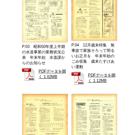
P.04 12月歳末特集 無
P.03 昭和50年度上半期
事故で家族そろって明る
の水道事業の業務状況公
いお正月を 年末年始の
表 年末年始 水道課か
ごみ収集 歳末たすけあ
らのお知らせ
い運動
PDFデータを開
PDFデータを開
く 1.02MB
く 1.12MB