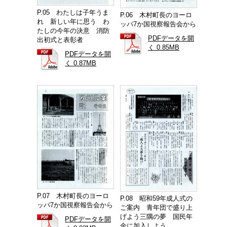
P.05 わたしは子年うま
P.06 木村町長のヨーロ
れ 新しい年に思う わ
ッパ7か国視察報告会から
たしの今年の決意 消防
PDFデータを開
出初式と表彰者
く 0.85MB
PDFデータを開
く 0.87MB
P.07 木村町長のヨーロ
P.08 昭和59年成人式の
ッパ7か国視察報告会から
ご案内 青年団で盛り上
げよう三隅の夢 国民年
PDFデータを開
金に加入しよう