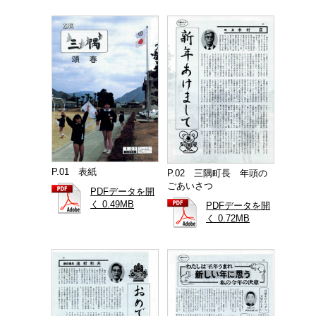
P.01 表紙
P.02 三隅町長 年頭の
ごあいさつ
PDFデータを開
く 0.49MB
PDFデータを開
く 0.72MB