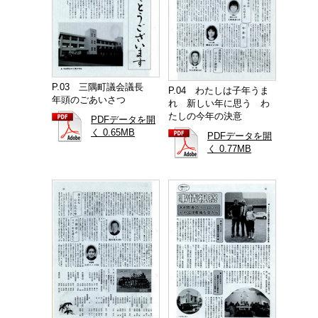
P.03 三隅町議会議長
P.04 わたしは子年うま
年頭のごあいさつ
れ 新しい年に思う わ
たしの今年の決意
PDFデータを開
く 0.65MB
PDFデータを開
く 0.77MB