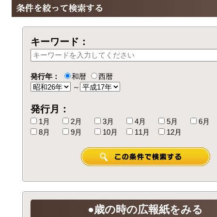
キーワード：
発行年：
和暦
西暦
～
発行月：
1月
2月
3月
4月
5月
6月
8月
9月
10月
11月
12月
●歳の時の広報紙をみる