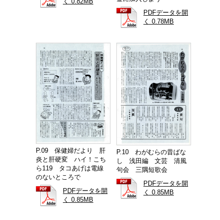
く 0.82MB
PDFデータを開
く 0.78MB
P.09 保健婦だより 肝
P.10 わがむらの昔ばな
炎と肝硬変 ハイ！こち
し 浅田編 文芸 清風
ら119 タコあげは電線
句会 三隅短歌会
のないところで
PDFデータを開
PDFデータを開
く 0.85MB
く 0.85MB