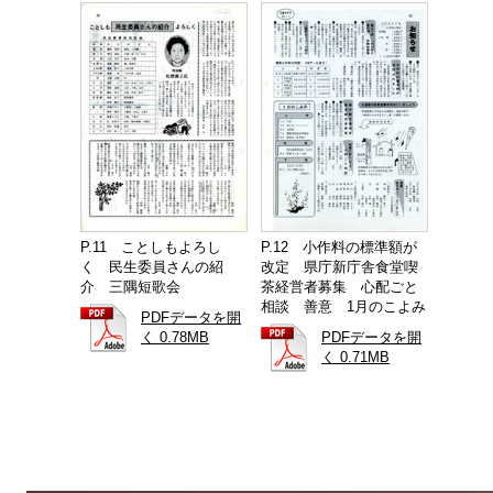
P.11 ことしもよろし
P.12 小作料の標準額が
く 民生委員さんの紹
改定 県庁新庁舎食堂喫
介 三隅短歌会
茶経営者募集 心配ごと
相談 善意 1月のこよみ
PDFデータを開
く 0.78MB
PDFデータを開
く 0.71MB