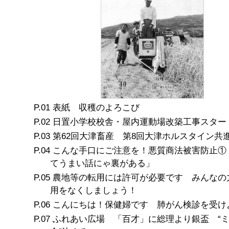
表紙 収穫のよろこび
日置小学校校舎・屋内運動場改築工事スター
第62回大津畜産 第8回大津ホルスタイン共
こんな手口にご注意を！悪質商法被害防止①
てうまい話にゃ裏がある」
農地等の転用には許可が必要です みんなの
用をなくしましょう！
こんにちは！保健婦です 肺がん検診を受け
ふれあい広場 「百才」に総理より銀盃 “