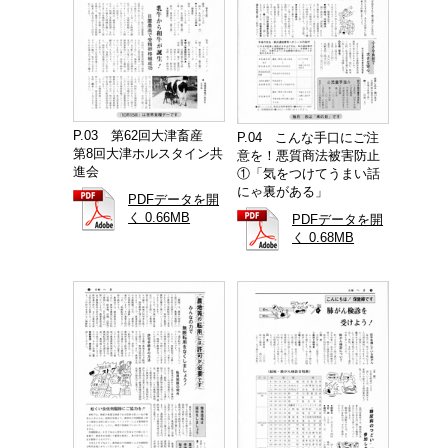
P.03 第62回大津畜産
P.04 こんな手口にご注
第8回大津ホルスタイン共
意を！悪質商法被害防止
進会
①「気をつけてうまい話
にゃ裏がある」
PDFデータを開
く 0.66MB
PDFデータを開
く 0.68MB