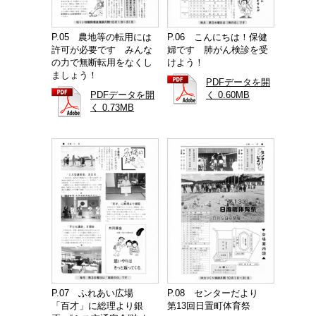
P.05 農地等の転用には
P.06 こんにちは！保健
許可が必要です みんな
婦です 肺がん検診を受
の力で無断転用をなくし
けよう！
ましょう！
PDFデータを開
PDFデータを開
く 0.60MB
く 0.73MB
P.07 ふれあい広場
P.08 センターだより
「百才」に総理より銀
第13回日置町体育祭