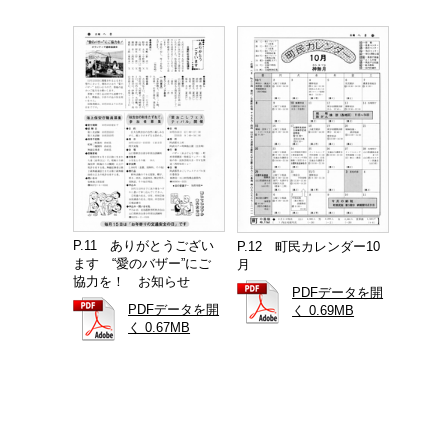
P.11 ありがとうござい
P.12 町民カレンダー10
ます “愛のバザー”にご
月
協力を！ お知らせ
PDFデータを開
PDFデータを開
く 0.69MB
く 0.67MB