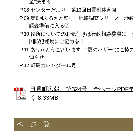
全”決まる
センターだより 第13回日置町体育祭
第8回ふるさと祭り 地籍調査シリーズ 地
調査準備に入る⑦
役所についてのお気付きは行政相談委員に 
国防犯運動にご協カを！
ありがとうございます “愛のバザー”にご協
知らせ
町民カレンダー10月
日置町広報 第324号 全ページPDF
く 8.33MB
ページ一覧