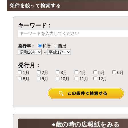
キーワード：
発行年：
和暦
西暦
～
発行月：
1月
2月
3月
4月
5月
6月
8月
9月
10月
11月
12月
●歳の時の広報紙をみる