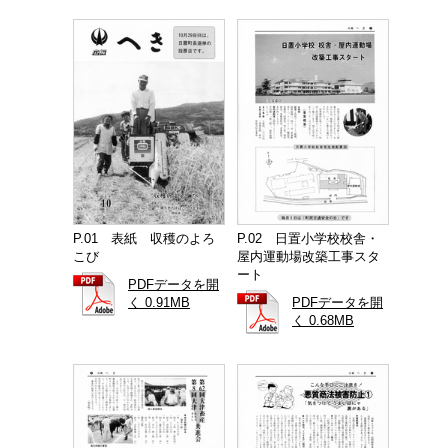
P.01 表紙 収穫のよろ
P.02 日置小学校校舎・
こび
屋内運動場改築工事スタ
ート
PDFデータを開
く 0.91MB
PDFデータを開
く 0.68MB