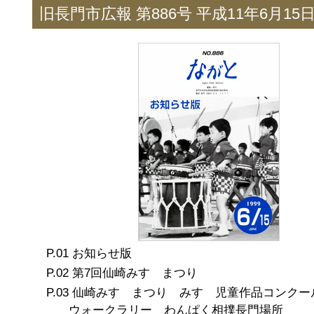
旧長門市広報 第886号 平成11年6月15
お知らせ版
第7回仙崎みすゞまつり
仙崎みすゞまつり みすゞ児童作品コンクー
ウォークラリー わんぱく相撲長門場所