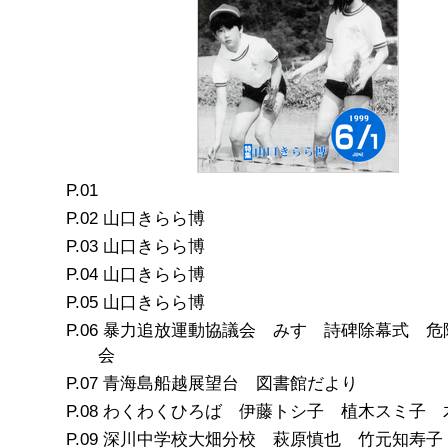
山口きらら博
山口きらら博
山口きらら博
山口きらら博
暴力追放運動協議会 みすゞ詩碑除幕式 危
会
青海島船越展望台 図書館だより
わくわくひろば 伊藤トシ子 植木スミ子 
深川中学校大畑分校 萩原慎也 竹元知寿子