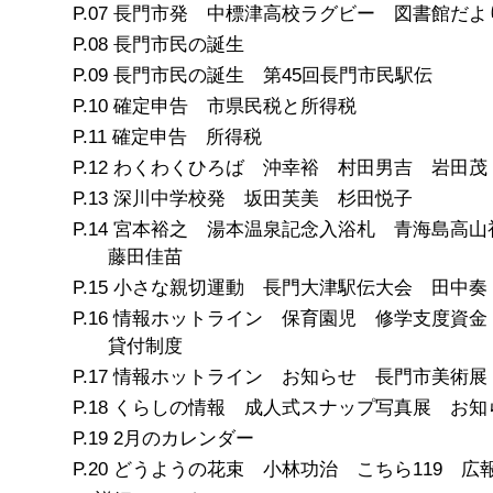
長門市発 中標津高校ラグビー 図書館だよ
長門市民の誕生
長門市民の誕生 第45回長門市民駅伝
確定申告 市県民税と所得税
確定申告 所得税
わくわくひろば 沖幸裕 村田男吉 岩田茂
深川中学校発 坂田芙美 杉田悦子
宮本裕之 湯本温泉記念入浴札 青海島高
藤田佳苗
小さな親切運動 長門大津駅伝大会 田中奏
情報ホットライン 保育園児 修学支度資金
貸付制度
情報ホットライン お知らせ 長門市美術展
くらしの情報 成人式スナップ写真展 お知
2月のカレンダー
どうようの花束 小林功治 こちら119 広