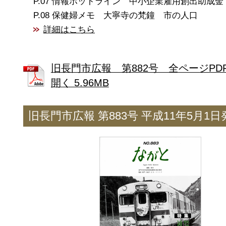
情報ホットライン 中小企業雇用創出助成金
保健婦メモ 大寧寺の梵鐘 市の人口
詳細はこちら
旧長門市広報 第882号 全ページPD
開く 5.96MB
旧長門市広報 第883号 平成11年5月1日