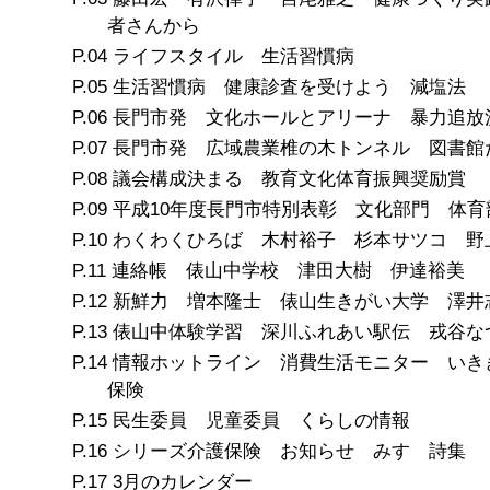
者さんから
ライフスタイル 生活習慣病
生活習慣病 健康診査を受けよう 減塩法
長門市発 文化ホールとアリーナ 暴力追放
長門市発 広域農業椎の木トンネル 図書館
議会構成決まる 教育文化体育振興奨励賞
平成10年度長門市特別表彰 文化部門 体育
わくわくひろば 木村裕子 杉本サツコ 野
連絡帳 俵山中学校 津田大樹 伊達裕美
新鮮力 増本隆士 俵山生きがい大学 澤井
俵山中体験学習 深川ふれあい駅伝 戎谷な
情報ホットライン 消費生活モニター いき
保険
民生委員 児童委員 くらしの情報
シリーズ介護保険 お知らせ みすゞ詩集
3月のカレンダー