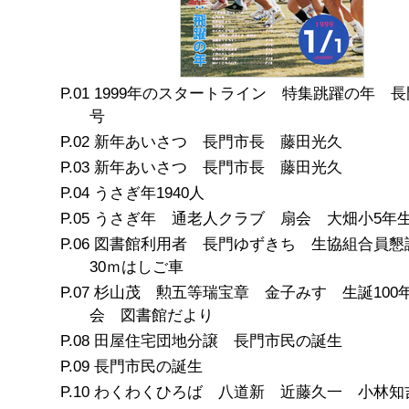
1999年のスタートライン 特集跳躍の年 長
号
新年あいさつ 長門市長 藤田光久
新年あいさつ 長門市長 藤田光久
うさぎ年1940人
うさぎ年 通老人クラブ 扇会 大畑小5年
図書館利用者 長門ゆずきち 生協組合員懇
30ｍはしご車
杉山茂 勲五等瑞宝章 金子みすゞ生誕100
会 図書館だより
田屋住宅団地分譲 長門市民の誕生
長門市民の誕生
わくわくひろば 八道新 近藤久一 小林知