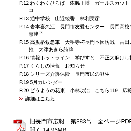
わくわくひろば 森脇正博 ガールスカウト
コ
通中学校 山近綾香 林利実彦
岩本喜久江 長門市友愛センター 長門高校
恵津子
高規格救急車 大寧寺杯長門本因坊戦 古田
推 大津あきら詩碑
情報ホットライン 学びすと 不正大麻けし
くらしの情報 お知らせ
シリーズ介護保険 長門市民の誕生
5月カレンダー
どうようの花束 小林功治 こちら119 広
詳細はこちら
旧長門市広報 第883号 全ページPD
開く 14.96MB