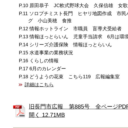
原田恭子 JC軟式野球大会 久保信雄 女
ソロプチミスト長門 ヒヤリ地図作成 市民
グ 小山美穂 食推
情報ホットライン 市職員 盲導犬受給者
情報ほっとらいん 児童手当請求 6月は環
シリーズ介護保険 情報ほっとらいん
水道事業の業務状況
くらしの情報
6月のカレンダー
どうようの花束 こちら119 広報編集室
詳細はこちら
旧長門市広報 第885号 全ページPD
開く 12.71MB