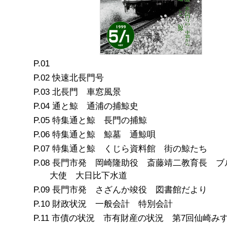
快速北長門号
北長門 車窓風景
通と鯨 通浦の捕鯨史
特集通と鯨 長門の捕鯨
特集通と鯨 鯨墓 通鯨唄
特集通と鯨 くじら資料館 街の鯨たち
長門市発 岡崎隆助役 斎藤靖二教育長 ブ
大使 大日比下水道
長門市発 さざんか竣役 図書館だより
財政状況 一般会計 特別会計
市債の状況 市有財産の状況 第7回仙崎み