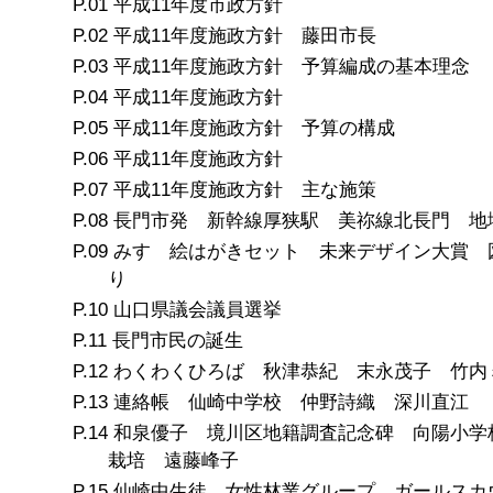
平成11年度市政方針
平成11年度施政方針 藤田市長
平成11年度施政方針 予算編成の基本理念
平成11年度施政方針
平成11年度施政方針 予算の構成
平成11年度施政方針
平成11年度施政方針 主な施策
長門市発 新幹線厚狭駅 美祢線北長門 地
みすゞ絵はがきセット 未来デザイン大賞 
り
山口県議会議員選挙
長門市民の誕生
わくわくひろば 秋津恭紀 末永茂子 竹内
連絡帳 仙崎中学校 仲野詩織 深川直江
和泉優子 境川区地籍調査記念碑 向陽小学
栽培 遠藤峰子
仙崎中生徒 女性林業グループ ガールスカ