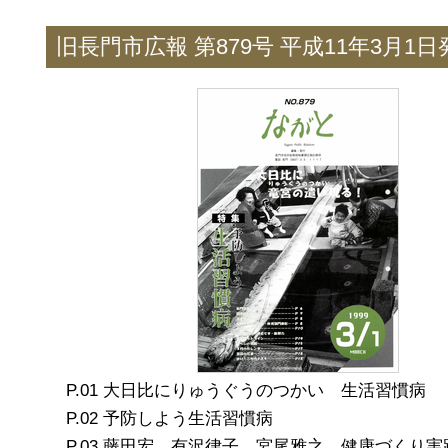
旧長門市広報 第879号 平成11年3月1日
大日比にりゅうぐうのつかい 生活習慣病
予防しよう生活習慣病
藤田宏 有沢律子 宮尾雅之 健康づくり実