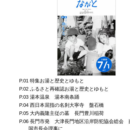
特集お湯と歴史とゆもと
ふるさと再確認お湯と歴史とゆもと
湯本温泉 湯本南条踊
西日本屈指の名刹大寧寺 盤石橋
大内義隆主従の墓 長門豊川稲荷
長門市発 大津長門地区沿岸防犯協会総会 
国市長会理事に