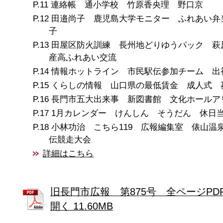
連絡帳 通小学校 竹原香央理 野口京
田邉尚子 鹿児島大学モニター ふれあい弁
子
田屋区防火訓練 長州地どりゆうパック 萩
産高ふれあい交流
情報ホットライン 市民駅伝参加チーム 出
くらしの情報 山口県の最低賃金 成人式 
長門市五大出来事 新図書館 文化ホールア
1月カレンダー けんしん そうだん 休日
小林功治 こちら119 広報編集室 俵山温
伝競走大会
詳細はこちら
旧長門市広報 第875号 全ページPD
開く 11.60MB