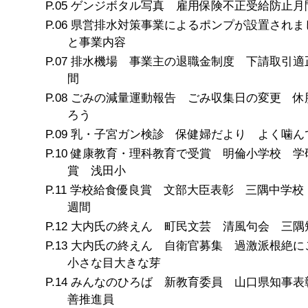
ゲンジボタル写真 雇用保険不正受給防止月
県営排水対策事業によるポンプが設置されま
と事業内容
排水機場 事業主の退職金制度 下請取引適
間
ごみの減量運動報告 ごみ収集日の変更 休
ろう
乳・子宮ガン検診 保健婦だより よく噛ん
健康教育・理科教育で受賞 明倫小学校 学
賞 浅田小
学校給食優良賞 文部大臣表彰 三隅中学校
週間
大内氏の終えん 町民文芸 清風句会 三隅
大内氏の終えん 自衛官募集 過激派根絶
小さな目大きな芽
みんなのひろば 新教育委員 山口県知事表
善推進員