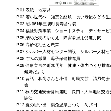
表紙 地蔵盆
若い世代へ 知恵と経験 長い老後をどう生
昭和61年三隅町長寿番付表
福祉対策事業 ショートスティ デイサービ
納めた税のゆくえ 障害者雇用促進月間
高齢化社会と農業
シルバー人材センター開設 シルバー人材セ
ごみの減量 母子保健推進員
健康宣言の町20周年 健康・体力つくり推進
健婦だより
昔話 和尚さんと小僧 町民文芸 清風句会
会
秋の交通安全健民運動 長門・大津地区交通
開催
夏の思い出 湯免温泉まつり 8月9日