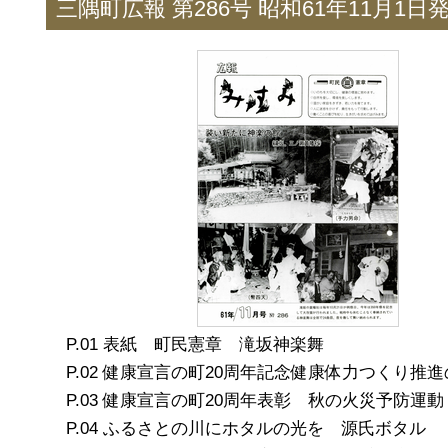
三隅町広報 第286号 昭和61年11月1日
表紙 町民憲章 滝坂神楽舞
健康宣言の町20周年記念健康体力つくり推進
健康宣言の町20周年表彰 秋の火災予防運動
ふるさとの川にホタルの光を 源氏ボタル