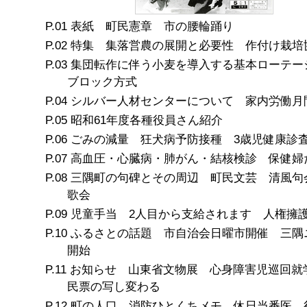
表紙 町民憲章 市の腰輪踊り
特集 集落営農の展開と必要性 作付け栽培
集団転作に伴う小麦を導入する基本ローテー
ブロック方式
シルバー人材センターについて 家内労働月
昭和61年度各種役員さん紹介
ごみの減量 狂犬病予防接種 3歳児健康診
高血圧・心臓病・肺がん・結核検診 保健婦
三隅町の句碑とその周辺 町民文芸 清風句
歌会
児童手当 2人目から支給されます 人権擁
ふるさとの話題 市自治会日曜市開催 三隅
開始
お知らせ 山東省文物展 心身障害児巡回就
民票の写し変わる
町の人口 消防ひとくちメモ 休日当番医