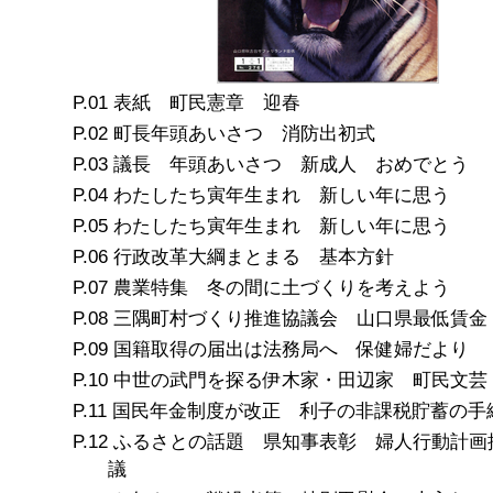
表紙 町民憲章 迎春
町長年頭あいさつ 消防出初式
議長 年頭あいさつ 新成人 おめでとう
わたしたち寅年生まれ 新しい年に思う
わたしたち寅年生まれ 新しい年に思う
行政改革大綱まとまる 基本方針
農業特集 冬の間に土づくりを考えよう
三隅町村づくり推進協議会 山口県最低賃金
国籍取得の届出は法務局へ 保健婦だより
中世の武門を探る伊木家・田辺家 町民文芸
国民年金制度が改正 利子の非課税貯蓄の手
ふるさとの話題 県知事表彰 婦人行動計画
議