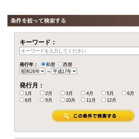
キーワード：
発行年：
和暦
西暦
～
発行月：
1月
2月
3月
4月
5月
6月
8月
9月
10月
11月
12月