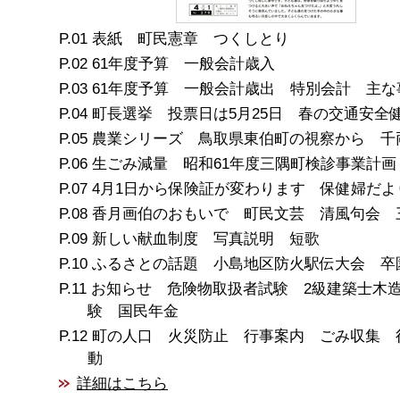
表紙 町民憲章 つくしとり
61年度予算 一般会計歳入
61年度予算 一般会計歳出 特別会計 主な
町長選挙 投票日は5月25日 春の交通安全
農業シリーズ 鳥取県東伯町の視察から 千
生ごみ減量 昭和61年度三隅町検診事業計画
4月1日から保険証が変わります 保健婦だよ
香月画伯のおもいで 町民文芸 清風句会 
新しい献血制度 写真説明 短歌
ふるさとの話題 小島地区防火駅伝大会 卒
お知らせ 危険物取扱者試験 2級建築士木
験 国民年金
町の人口 火災防止 行事案内 ごみ収集 
動
詳細はこちら