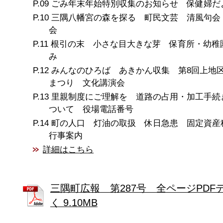
ごみ年末年始特別収集のお知らせ 保健婦だ
三隅八幡宮の森を探る 町民文芸 清風句会
会
根引の末 小さな目大きな芽 保育所・幼稚
み
みんなのひろば あきかん収集 第8回上地
まつり 文化講演会
里親制度にご理解を 道路の占用・加工手続
ついて 役場電話番号
町の人口 灯油の取扱 休日急患 固定資
行事案内
詳細はこちら
三隅町広報 第287号 全ページPDF
く 9.10MB