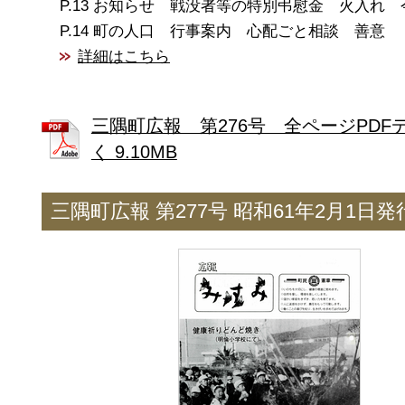
お知らせ 戦没者等の特別弔慰金 火入れ 
町の人口 行事案内 心配ごと相談 善意
詳細はこちら
三隅町広報 第276号 全ページPDF
く 9.10MB
三隅町広報 第277号 昭和61年2月1日発