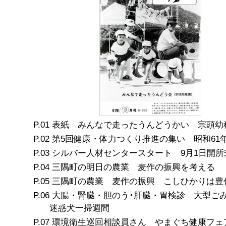
表紙 みんなで走ったうんどうかい 宗頭幼
第5回健康・体力つくり推進の集い 昭和61年
シルバー人材センタースタート 9月1日開所
三隅町の明日の農業 麦作の振興を考える
三隅町の農業 麦作の振興 こしひかりは豊
大腸・腎臓・胆のう･肝臓・胃検診 大型
迷惑犬一掃週間
環境衛生巡回相談員さん やまぐち健康フェ