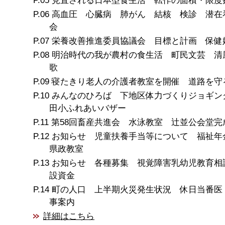
見直される日本型食生活 転作の面積・限度
高血圧 心臓病 肺がん 結核 検診 潜在
会
栄養改善推進委員協議会 目標と計画 保健
明治時代の我が農村の食生活 町民文芸 清
歌
寝たきり老人の介護者教室を開催 道路を守
みんなのひろば 下地区体力づくりジョギン
田小ふれあいバザー
第58回畜産共進会 水泳教室 辻並公会堂完
お知らせ 児童扶養手当等について 福祉
県政教室
お知らせ 各種募集 視覚障害乳幼児教育相
設資金
町の人口 上半期火災発生状況 休日当番医
事案内
詳細はこちら