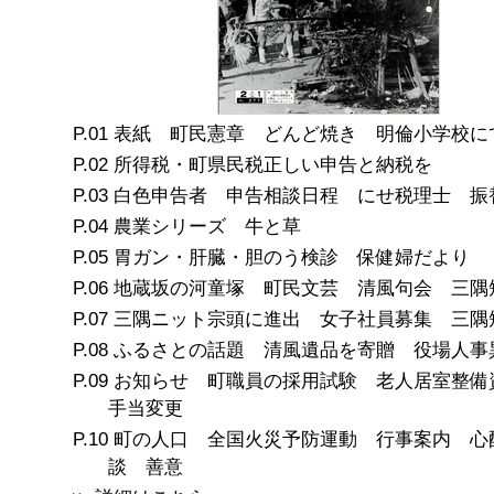
表紙 町民憲章 どんど焼き 明倫小学校に
所得税・町県民税正しい申告と納税を
白色申告者 申告相談日程 にせ税理士 振
農業シリーズ 牛と草
胃ガン・肝臓・胆のう検診 保健婦だより
地蔵坂の河童塚 町民文芸 清風句会 三隅
三隅ニット宗頭に進出 女子社員募集 三隅
ふるさとの話題 清風遺品を寄贈 役場人事
お知らせ 町職員の採用試験 老人居室整備
手当変更
町の人口 全国火災予防運動 行事案内 心
談 善意