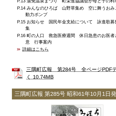
湯免温泉まつり 町栄進協議会が母と子の料
みんなのひろば 山野草集め 空に舞うおみ
動力ポンプ
お知らせ 国民年金支給について 詠進歌募
集
町の人口 救急医療週間 休日急患のお医者
意 行事案内
詳細はこちら
三隅町広報 第284号 全ページPDF
く 10.74MB
三隅町広報 第285号 昭和61年10月1日