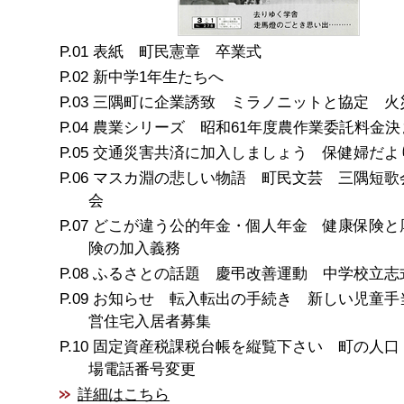
表紙 町民憲章 卒業式
新中学1年生たちへ
三隅町に企業誘致 ミラノニットと協定 火
農業シリーズ 昭和61年度農作業委託料金決
交通災害共済に加入しましょう 保健婦だよ
マスカ淵の悲しい物語 町民文芸 三隅短歌
会
どこが違う公的年金・個人年金 健康保険と
険の加入義務
ふるさとの話題 慶弔改善運動 中学校立志
お知らせ 転入転出の手続き 新しい児童手
営住宅入居者募集
固定資産税課税台帳を縦覧下さい 町の人口
場電話番号変更
詳細はこちら