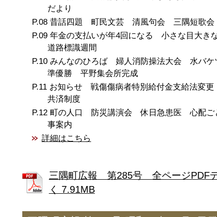
だより
昔話四題 町民文芸 清風句会 三隅短歌会
年金の支払いが年4回になる 小さな目大き
道路標識週間
みんなのひろば 婦人消防操法大会 水バ
準優勝 平野集会所完成
お知らせ 戦傷傷病者特別給付金支給法変更
共済制度
町の人口 防災講演会 休日急患医 心配ご
事案内
詳細はこちら
三隅町広報 第285号 全ページPDF
く 7.91MB