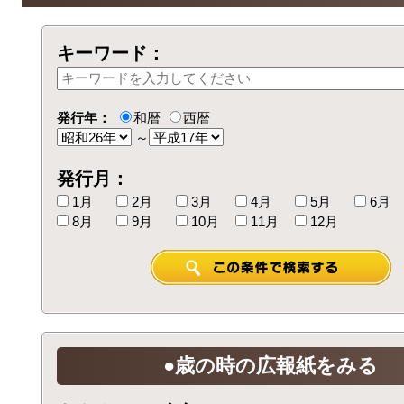
キーワード：
発行年：
和暦
西暦
～
発行月：
1月
2月
3月
4月
5月
6月
8月
9月
10月
11月
12月
●歳の時の広報紙をみる