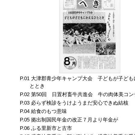
大津郡青少年キャンプ大会 子どもが子ども
ととき
第50回 日置村畜牛共進会 牛の肉体美コン
必らず検診をうけようまだ安心できぬ結核
給食のもつ意味
拠出制国民年金の改正７月より年金が
ふる里新市と古市