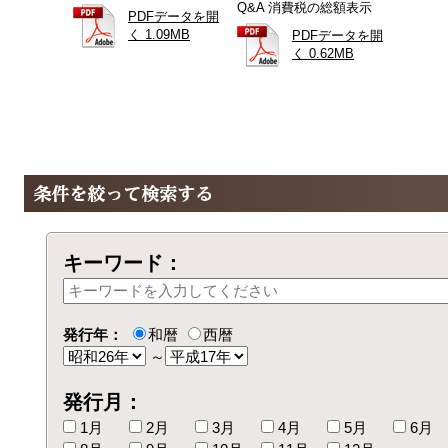
Q&A 消費税の総額表示
PDFデータを開
く 1.09MB
PDFデータを開
く 0.62MB
キーワード：
発行年：
和暦
西暦
～
発行月：
1月
2月
3月
4月
5月
6月