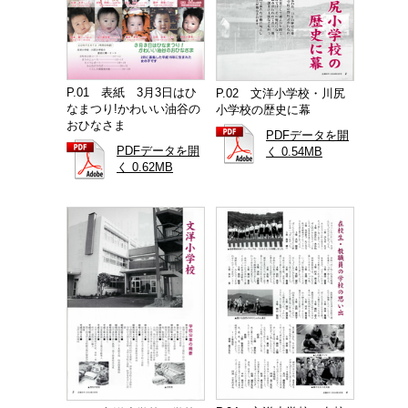
P.01 表紙 3月3日はひ
P.02 文洋小学校・川尻
なまつり!かわいい油谷の
小学校の歴史に幕
おひなさま
PDFデータを開
PDFデータを開
く 0.54MB
く 0.62MB