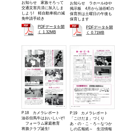
お知らせ 家族そろって
お知らせ ラホールゆや
交通災害共済に加入しま
掲示板 4月から油谷町の
しよう! 軽自動車税の減
保育所は土曜日の午後も
免申請手続き
保育します
PDFデータを開
PDFデータを開
く 1.32MB
く 0.71MB
P.18 カメラレポート
P.19 カメラレポート
油谷但馬牛はおいしいぞ!
「こけだま」づくり
フォーラム家庭教育
あ・の・こ・ろ～なつか
将旗クラブ誕生!
しの広報紙～ 生活情報