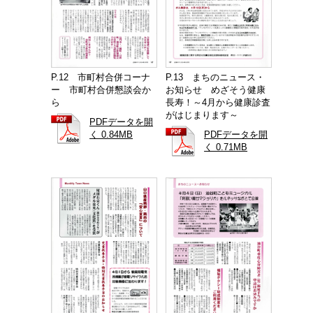
P.12 市町村合併コーナ
P.13 まちのニュース・
ー 市町村合併懇談会か
お知らせ めざそう健康
ら
長寿！～4月から健康診査
がはじまります～
PDFデータを開
く 0.84MB
PDFデータを開
く 0.71MB