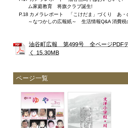
ム家庭教育 将旗クラブ誕生!
カメラレポート 「こけだま」づくり あ・
～なつかしの広報紙～ 生活情報Q&A 消費
油谷町広報 第499号 全ページPDF
く 15.30MB
ページ一覧