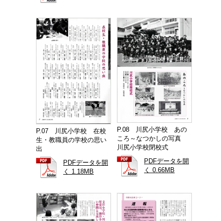
P.08 川尻小学校 あの
P.07 川尻小学校 在校
ころ～なつかしの写真
生・教職員の学校の思い
川尻小学校閉校式
出
PDFデータを開
PDFデータを開
く 0.66MB
く 1.18MB