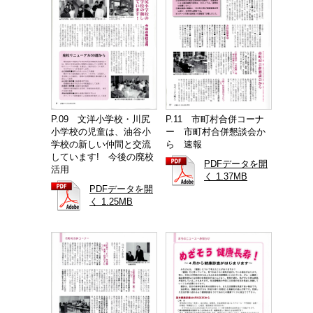
P.09 文洋小学校・川尻
P.11 市町村合併コーナ
小学校の児童は、油谷小
ー 市町村合併懇談会か
学校の新しい仲間と交流
ら 速報
しています! 今後の廃校
PDFデータを開
活用
く 1.37MB
PDFデータを開
く 1.25MB