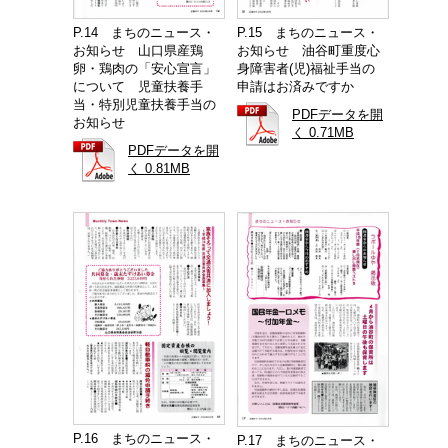
P.14 まちのニュース・
P.15 まちのニュース・
お知らせ 山口県産鶏
お知らせ 油谷町重度心
卵・鶏肉の「安心宣言」
身障害者(児)福祉手当の
について 児童扶養手
申請はお済みですか
当・特別児童扶養手当の
PDFデータを開
お知らせ
く 0.71MB
PDFデータを開
く 0.81MB
P.16 まちのニュース・
P.17 まちのニュース・