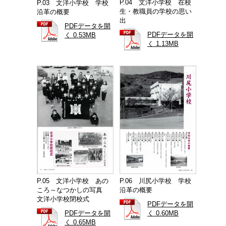
P.04 文洋小学校 在校
P.03 文洋小学校 学校
生・教職員の学校の思い
沿革の概要
出
PDFデータを開
PDFデータを開
く 0.53MB
く 1.13MB
P.05 文洋小学校 あの
P.06 川尻小学校 学校
ころ～なつかしの写真
沿革の概要
文洋小学校閉校式
PDFデータを開
PDFデータを開
く 0.60MB
く 0.65MB