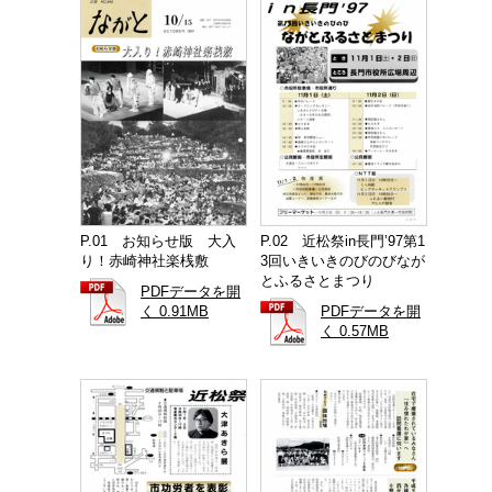
P.01 お知らせ版 大入
P.02 近松祭in長門’97第1
り！赤崎神社楽桟敷
3回いきいきのびのびなが
とふるさとまつり
PDFデータを開
く 0.91MB
PDFデータを開
く 0.57MB