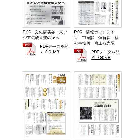
P.05 文化講演会 東ア
P.06 情報ホットライ
ジア伝統音楽の夕べ
ン 市民課 体育課 福
祉事務所 商工観光課
PDFデータを開
く 0.61MB
PDFデータを開
く 0.80MB