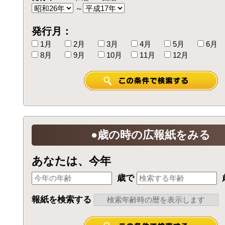
～
発行月：
1月
2月
3月
4月
5月
6月
8月
9月
10月
11月
12月
●歳の時の広報紙をみる
あなたは、今年
歳で
報紙を検索する