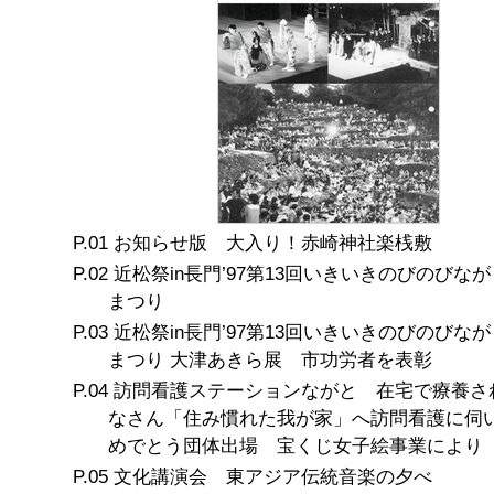
お知らせ版 大入り！赤崎神社楽桟敷
近松祭in長門’97第13回いきいきのびのびな
まつり
近松祭in長門’97第13回いきいきのびのびな
まつり 大津あきら展 市功労者を表彰
訪問看護ステーションながと 在宅で療養さ
なさん「住み慣れた我が家」へ訪問看護に伺
めでとう団体出場 宝くじ女子絵事業により
文化講演会 東アジア伝統音楽の夕べ