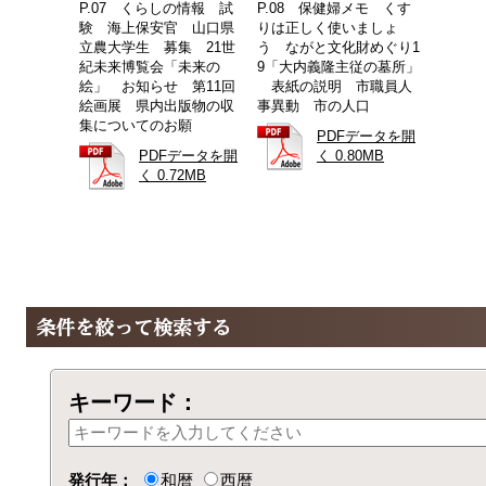
P.07 くらしの情報 試
P.08 保健婦メモ くす
験 海上保安官 山口県
りは正しく使いましょ
立農大学生 募集 21世
う ながと文化財めぐり1
紀未来博覧会「未来の
9「大内義隆主従の墓所」
絵」 お知らせ 第11回
表紙の説明 市職員人
絵画展 県内出版物の収
事異動 市の人口
集についてのお願
PDFデータを開
PDFデータを開
く 0.80MB
く 0.72MB
キーワード：
発行年：
和暦
西暦