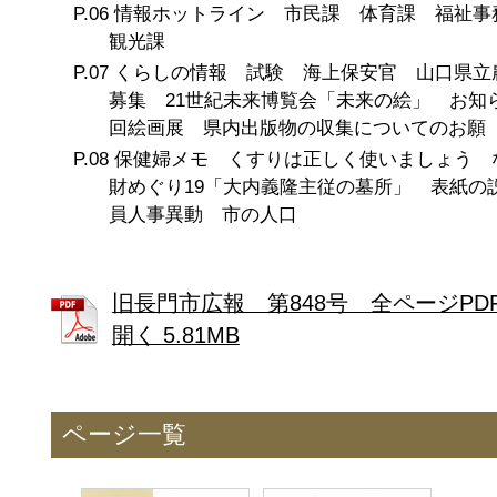
情報ホットライン 市民課 体育課 福祉事
観光課
くらしの情報 試験 海上保安官 山口県
募集 21世紀未来博覧会「未来の絵」 お知ら
回絵画展 県内出版物の収集についてのお願
保健婦メモ くすりは正しく使いましょう 
財めぐり19「大内義隆主従の墓所」 表紙の
員人事異動 市の人口
旧長門市広報 第848号 全ページPD
開く 5.81MB
ページ一覧