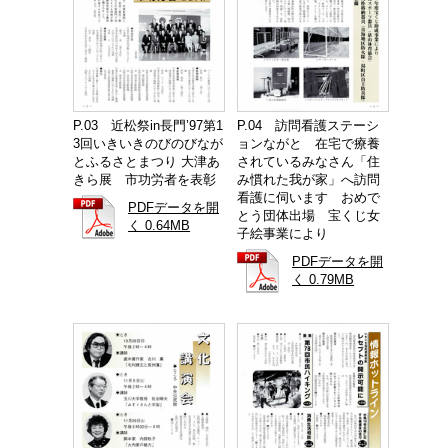
P.04 訪問看護ステーシ
P.03 近松祭in長門’97第1
ョンながと 在宅で療養
3回いきいきのびのびなが
されているみなさん「住
とふるさとまつり 大津あ
み慣れた我が家」へ訪問
きら展 市功労者を表彰
看護に伺います おめで
PDFデータを開
とう団体出場 宝くじ女
く 0.64MB
子絵事業により
PDFデータを開
く 0.79MB