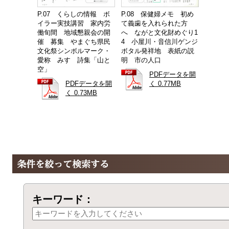
P.07 くらしの情報 ボ
P.08 保健婦メモ 初め
イラー実技講習 家内労
て義歯を入れられた方
働旬間 地域懇親会の開
へ ながと文化財めぐり1
催 募集 やまぐち県民
4 小屋川・音信川ゲンジ
文化祭シンボルマーク・
ボタル発祥地 表紙の説
愛称 みすゞ詩集「山と
明 市の人口
空」
PDFデータを開
PDFデータを開
く 0.77MB
く 0.73MB
キーワード：