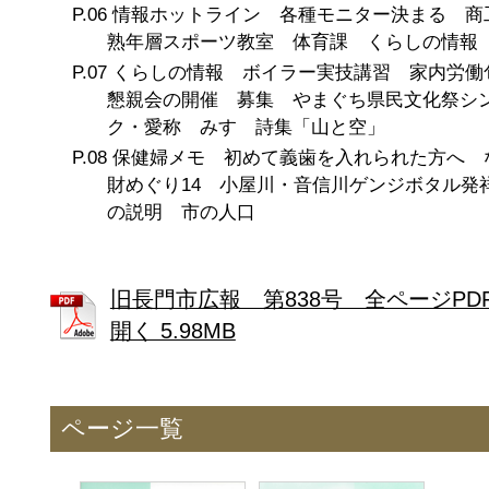
情報ホットライン 各種モニター決まる 
熟年層スポーツ教室 体育課 くらしの情報
くらしの情報 ボイラー実技講習 家内労働
懇親会の開催 募集 やまぐち県民文化祭シ
ク・愛称 みすゞ詩集「山と空」
保健婦メモ 初めて義歯を入れられた方へ 
財めぐり14 小屋川・音信川ゲンジボタル発
の説明 市の人口
旧長門市広報 第838号 全ページPD
開く 5.98MB
ページ一覧