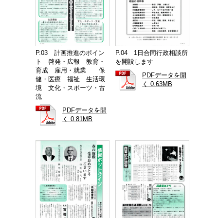
P.04 1日合同行政相談所
P.03 計画推進のポイン
を開設します
ト 啓発・広報 教育・
育成 雇用・就業 保
PDFデータを開
健・医療 福祉 生活環
く 0.63MB
境 文化・スポーツ・古
流
PDFデータを開
く 0.81MB