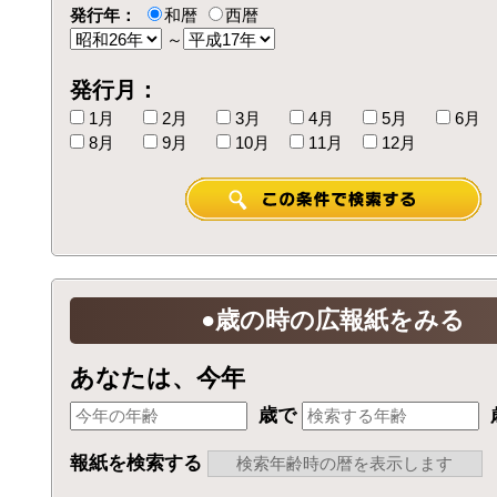
発行年：
和暦
西暦
～
発行月：
1月
2月
3月
4月
5月
6月
8月
9月
10月
11月
12月
●歳の時の広報紙をみる
あなたは、今年
歳で
報紙を検索する