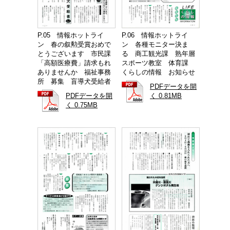
P.05 情報ホットライ
P.06 情報ホットライ
ン 春の叙勲受賞おめで
ン 各種モニター決ま
とうございます 市民課
る 商工観光課 熟年層
「高額医療費」請求もれ
スポーツ教室 体育課
ありませんか 福祉事務
くらしの情報 お知らせ
所 募集 盲導犬受給者
PDFデータを開
PDFデータを開
く 0.81MB
く 0.75MB