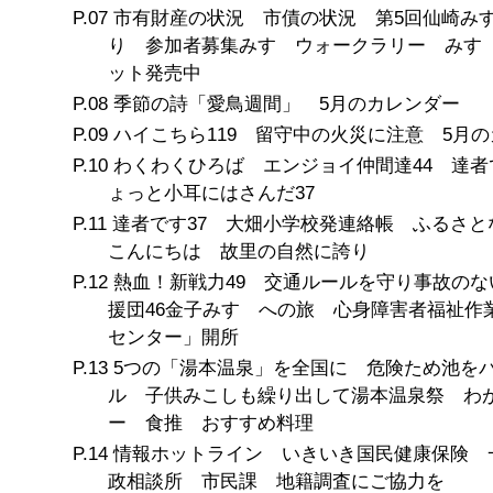
市有財産の状況 市債の状況 第5回仙崎み
り 参加者募集みすゞウォークラリー みす
ット発売中
季節の詩「愛鳥週間」 5月のカレンダー
ハイこちら119 留守中の火災に注意 5月
わくわくひろば エンジョイ仲間達44 達者
ょっと小耳にはさんだ37
達者です37 大畑小学校発連絡帳 ふるさと
こんにちは 故里の自然に誇り
熱血！新戦力49 交通ルールを守り事故のな
援団46金子みすゞへの旅 心身障害者福祉作
センター」開所
5つの「湯本温泉」を全国に 危険ため池を
ル 子供みこしも繰り出して湯本温泉祭 わ
ー 食推 おすすめ料理
情報ホットライン いきいき国民健康保険 
政相談所 市民課 地籍調査にご協力を