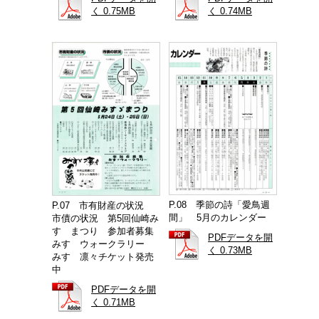
く 0.75MB
く 0.74MB
P.08 季節の詩「愛鳥週
P.07 市有財産の状況
間」 5月のカレンダー
市債の状況 第5回仙崎み
すゞまつり 参加者募集
PDFデータを開
みすゞウォークラリー
く 0.73MB
みすゞ凛々チケット発売
中
PDFデータを開
く 0.71MB