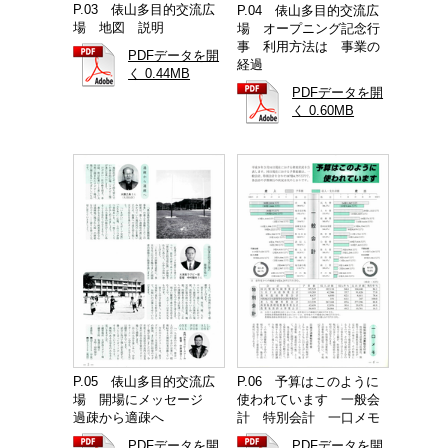
P.03 俵山多目的交流広
P.04 俵山多目的交流広
場 地図 説明
場 オープニング記念行
事 利用方法は 事業の
PDFデータを開
経過
く 0.44MB
PDFデータを開
く 0.60MB
P.05 俵山多目的交流広
P.06 予算はこのように
場 開場にメッセージ
使われています 一般会
過疎から適疎へ
計 特別会計 一口メモ
PDFデータを開
PDFデータを開