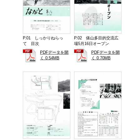
P.01 しっかりねらっ
P.02 俵山多目的交流広
て 目次
場5月16日オープン
PDFデータを開
PDFデータを開
く 0.54MB
く 0.70MB