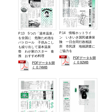
P.14 情報ホットライ
P.13 5つの「湯本温泉」
ン いきいき国民健康保
を全国に 危険ため池を
険 一日合同行政相談
パトロール 子供みこし
所 市民課 地籍調査に
も繰り出して湯本温泉
ご協力を
祭 わが家のスター 食
推 おすすめ料理
PDFデータを開
く 0.92MB
PDFデータを開
く 0.74MB