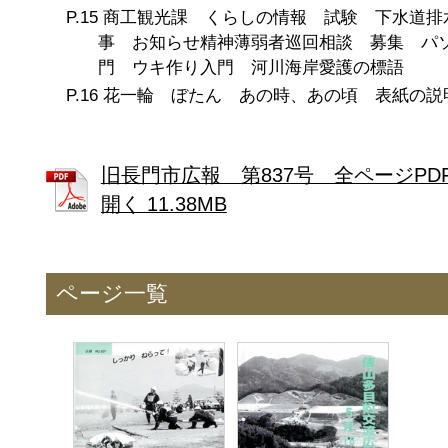
商工観光課 くらしの情報 試験 下水道排
事 お知らせ精神薄弱者巡回相談 募集 パ
門 ウキ作り入門 河川海岸愛護の標語
花一輪 ぼたん あの時、あの頃 表紙の説
旧長門市広報 第837号 全ページPD
開く 11.38MB
ページ一覧