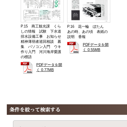
P.15 商工観光課 くら
P.16 花一輪 ぼたん
しの情報 試験 下水道
あの時、あの頃 表紙の
排水設備工事 お知らせ
説明 香報
精神薄弱者巡回相談 募
PDFデータを開
集 パソコン入門 ウキ
く 0.55MB
作り入門 河川海岸愛護
の標語
PDFデータを開
く 0.77MB