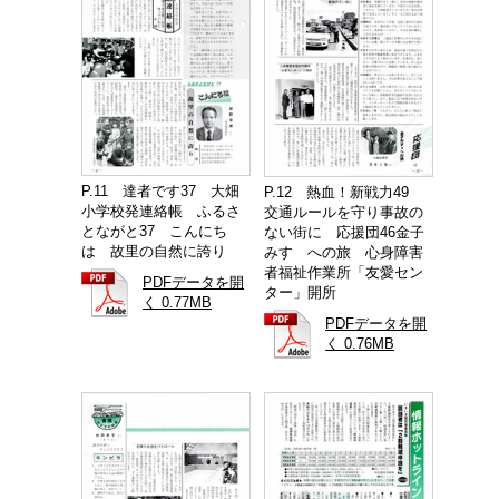
P.11 達者です37 大畑
P.12 熱血！新戦力49
小学校発連絡帳 ふるさ
交通ルールを守り事故の
とながと37 こんにち
ない街に 応援団46金子
は 故里の自然に誇り
みすゞへの旅 心身障害
者福祉作業所「友愛セン
PDFデータを開
ター」開所
く 0.77MB
PDFデータを開
く 0.76MB