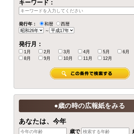
キーワード：
発行年：
和暦
西暦
～
発行月：
1月
2月
3月
4月
5月
6月
8月
9月
10月
11月
12月
●歳の時の広報紙をみる
あなたは、今年
歳で