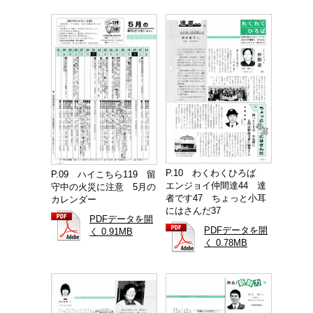
P.10 わくわくひろば
P.09 ハイこちら119 留
エンジョイ仲間達44 達
守中の火災に注意 5月の
者です47 ちょっと小耳
カレンダー
にはさんだ37
PDFデータを開
PDFデータを開
く 0.91MB
く 0.78MB