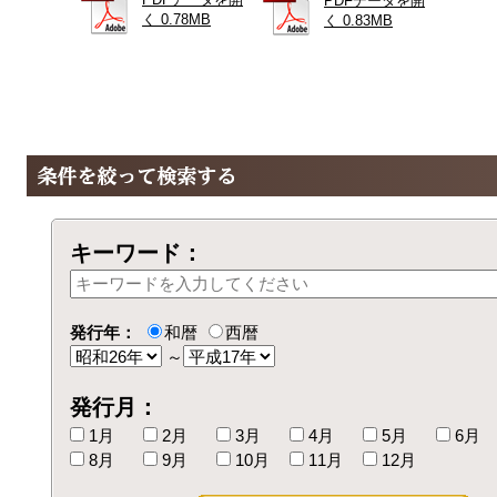
PDFデータを開
く 0.78MB
く 0.83MB
キーワード：
発行年：
和暦
西暦
～
発行月：
1月
2月
3月
4月
5月
6月
8月
9月
10月
11月
12月