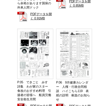
PDFデータを開
ら余裕があります国保の
く 0.85MB
外来人間ドック
PDFデータを開
く 0.91MB
P.05 できごと みすゞ
P.06 9月健康カレンダ
詩集 わが家のスター
ー 人権・行政合同相
食改のおすすめ料理 引
談 ハイこちら119 表
揚者の皆様へ 船員労働
紙の説明 献血のお知ら
安全衛生月間
せ
PDFデータを開