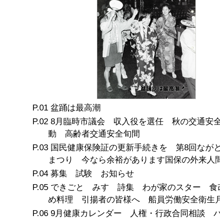
盆踊は最高潮
8月臨時市議会 収入役を選任 秋の交通安
動 高齢者交通安全旬間
国民健康保険証の更新手続きを 第8回なが
まつり 今なら余裕があります国保の外来人
募集 試験 お知らせ
できごと みすゞ詩集 わが家のスター 食
め料理 引揚者の皆様へ 船員労働安全衛生
9月健康カレンダー 人権・行政合同相談 ハ