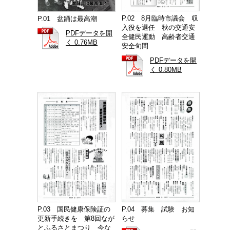
P.02 8月臨時市議会 収
P.01 盆踊は最高潮
入役を選任 秋の交通安
PDFデータを開
全健民運動 高齢者交通
く 0.76MB
安全旬間
PDFデータを開
く 0.80MB
P.03 国民健康保険証の
P.04 募集 試験 お知
更新手続きを 第8回なが
らせ
とふるさとまつり 今な