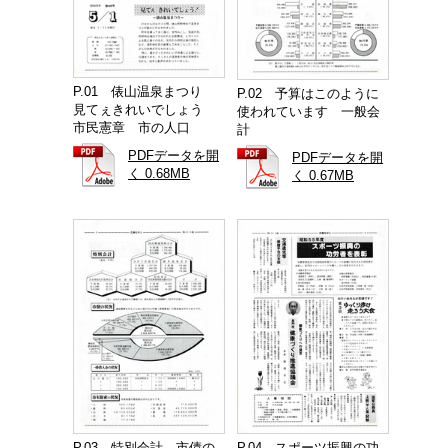
P.01 俵山温泉まつり
P.02 予算はこのように
見てぇきれいでしょう
使われています 一般会
市民憲章 市の人口
計
PDFデータを開
PDFデータを開
く 0.68MB
く 0.67MB
P.03 特別会計 市債の