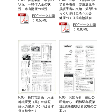
P.04 スポーツ振興の功
状況 一時借入金の状
労者を表彰 交通遺児等
況 市有財産の状況
援護手当の支給 第3回ゆ
っくり歩け走ろう大会
PDFデータを開
健康づくり推進協議会
く 0.55MB
PDFデータを開
く 0.83MB
P.05 長門市計画 用途
P.06 お知らせ 俵山公
地域変更（案）の縦覧
民館から 昭和56年度第
婦人の健康づくりはまず
1回危険物取扱者試験のご
貧血検査から
案内