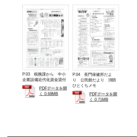
P.03 税務課から 中小
P.04 長門保健所だよ
企業設備近代化資金貸付
り 公民館だより 消防
ひとくちメモ
PDFデータを開
く 0.69MB
PDFデータを開
く 0.71MB