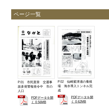
ページ一覧
P.02 仙崎紫津浦の養殖
P.01 市民憲章 交通事
場 海水導入トンネル完
故多発警報発令中 市の
成
人口
PDFデータを開
PDFデータを開
く 0.62MB
く 0.56MB