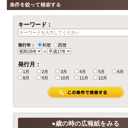
キーワード：
発行年：
和暦
西暦
～
発行月：
1月
2月
3月
4月
5月
6月
8月
9月
10月
11月
12月
●歳の時の広報紙をみる