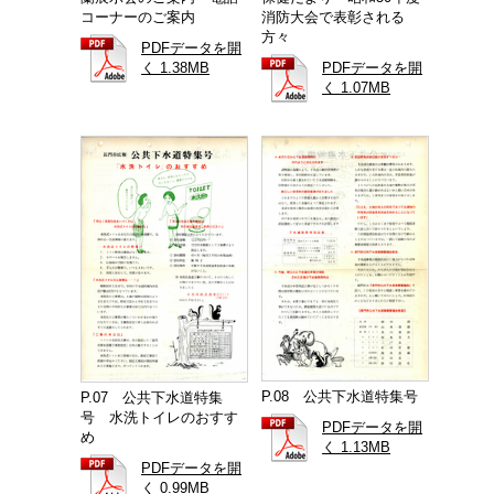
コーナーのご案内
消防大会で表彰される
方々
PDFデータを開
く 1.38MB
PDFデータを開
く 1.07MB
P.08 公共下水道特集号
P.07 公共下水道特集
号 水洗トイレのおすす
PDFデータを開
め
く 1.13MB
PDFデータを開
く 0.99MB