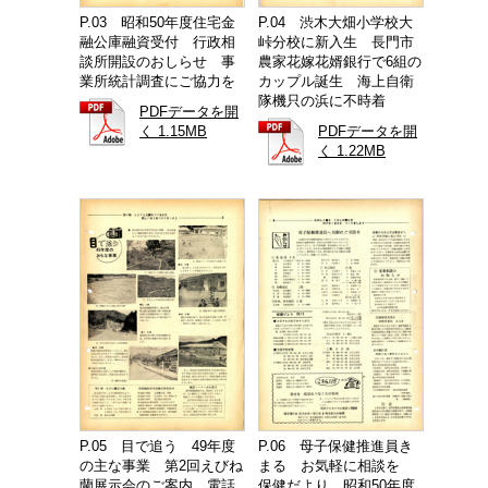
P.03 昭和50年度住宅金
P.04 渋木大畑小学校大
融公庫融資受付 行政相
峠分校に新入生 長門市
談所開設のおしらせ 事
農家花嫁花婿銀行で6組の
業所統計調査にご協力を
カップル誕生 海上自衛
隊機只の浜に不時着
PDFデータを開
く 1.15MB
PDFデータを開
く 1.22MB
P.05 目で追う 49年度
P.06 母子保健推進員き
の主な事業 第2回えびね
まる お気軽に相談を
蘭展示会のご案内 電話
保健だより 昭和50年度