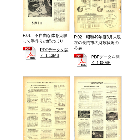
P.01 不自由な体を克服
P.02 昭和49年度3月末現
して手作りの鯉のぼり
在の長門市の財政状況の
公表
PDFデータを開
く 1.13MB
PDFデータを開
く 1.08MB