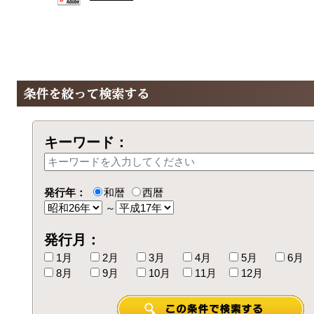
キーワード：
発行年：
和暦
西暦
～
発行月：
1月
2月
3月
4月
5月
6月
8月
9月
10月
11月
12月