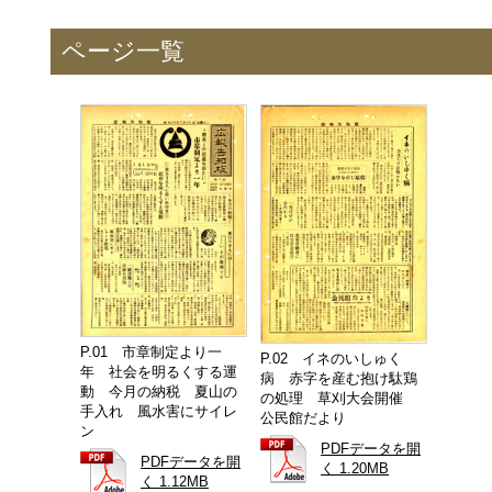
ページ一覧
P.01 市章制定より一
P.02 イネのいしゅく
年 社会を明るくする運
病 赤字を産む抱け駄鶏
動 今月の納税 夏山の
の処理 草刈大会開催
手入れ 風水害にサイレ
公民館だより
ン
PDFデータを開
PDFデータを開
く 1.20MB
く 1.12MB