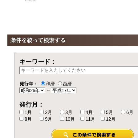
キーワード：
発行年：
和暦
西暦
～
発行月：
1月
2月
3月
4月
5月
6月
8月
9月
10月
11月
12月