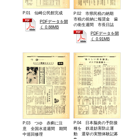
P.01 仙崎公民館完成
P.02 市県民税の納期
市税の前納に報奨金 歯
PDFデータを開
の衛生週間 市長日誌
く 0.88MB
PDFデータを開
く 0.91MB
P.04 日本脳炎の予防接
P.03 つゆ 赤痢に注
種を 鉄道妨害防止運
意 全国水道週間 期間
動 選挙の実態体験記募
中巡回修理