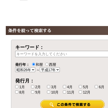
キーワード：
発行年：
和暦
西暦
～
発行月：
1月
2月
3月
4月
5月
6月
8月
9月
10月
11月
12月