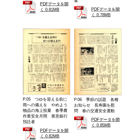
集
PDFデータを開
PDFデータを開
く 0.81MB
く 0.78MB
P.05 つゆを迎える前に
P.06 季節の話題 各種
雨への備えを やめよう
お知らせ 長寿園を慰
物品の海上投棄 春季農
問 春の交通安全運動
作業安全月間 善意銀行
PDFデータを開
預託者
く 0.85MB
PDFデータを開
く 0.82MB