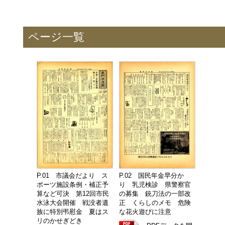
ページ一覧
P.01 市議会だより ス
P.02 国民年金早分か
ポーツ施設条例・補正予
り 乳児検診 県警察官
算など可決 第12回市民
の募集 銃刀法の一部改
水泳大会開催 戦没者遺
正 くらしのメモ 危険
族に特別弔慰金 夏はス
な花火遊びに注意
リのかせぎどき