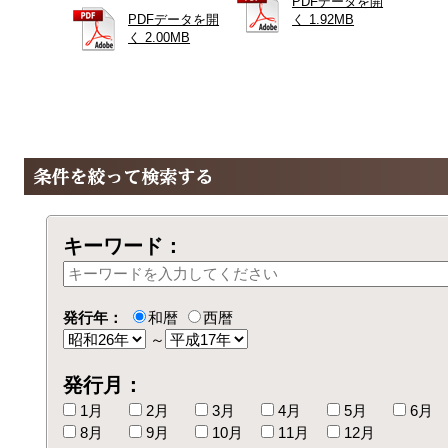
PDFデータを開
PDFデータを開
く 1.92MB
く 2.00MB
キーワード：
発行年：
和暦
西暦
～
発行月：
1月
2月
3月
4月
5月
6月
8月
9月
10月
11月
12月