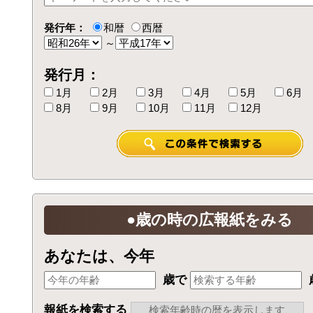
発行年：
和暦
西暦
～
発行月：
1月
2月
3月
4月
5月
6月
8月
9月
10月
11月
12月
●歳の時の広報紙をみる
あなたは、今年
歳で
報紙を検索する