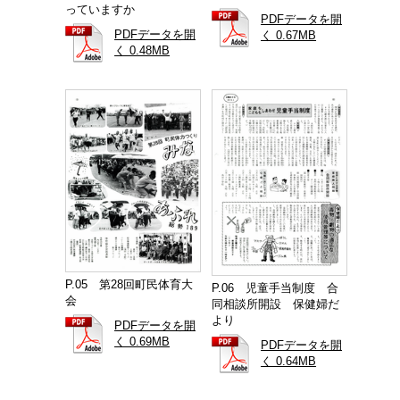
っていますか
PDFデータを開
PDFデータを開
く 0.67MB
く 0.48MB
P.05 第28回町民体育大
P.06 児童手当制度 合
会
同相談所開設 保健婦だ
より
PDFデータを開
く 0.69MB
PDFデータを開
く 0.64MB