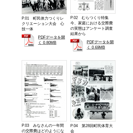
P.02 むらつくり特集
P.01 町民体力つくりレ
今、家庭における交際費
クリエーション大会 心
の実態はアンケート調査
技一体
結果から
PDFデータを開
PDFデータを開
く 0.80MB
く 0.69MB
P.03 みなさんの一年間
P.04 第28回町民体育大
の交際費はどのようにな
会