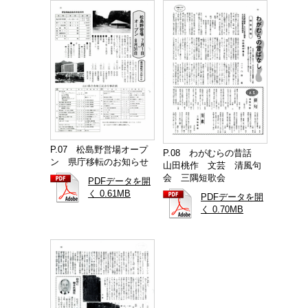
P.07 松島野営場オープ
P.08 わがむらの昔話
ン 県庁移転のお知らせ
山田桃作 文芸 清風句
会 三隅短歌会
PDFデータを開
く 0.61MB
PDFデータを開
く 0.70MB