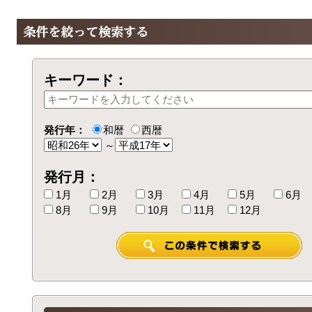
キーワード：
発行年：
和暦
西暦
～
発行月：
1月
2月
3月
4月
5月
6月
8月
9月
10月
11月
12月