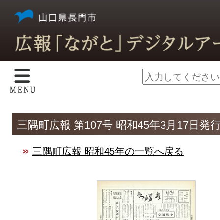
三隅町広報 第107号 昭和45年3月17日発
三隅町広報 昭和45年の一覧へ戻る