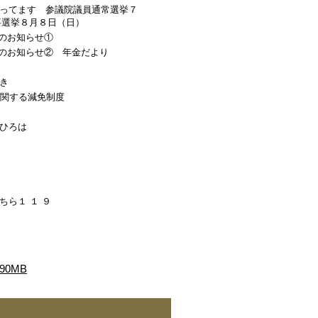
ってます 参議院議員通常選挙７
事選挙８月８日（日）
ちからのお知らせ①
 まちからのお知らせ② 年金だより
き
に関する減免制度
ひろは
ら１ １ ９
90MB