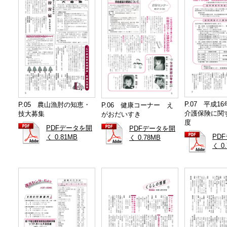
P.07 平成1
P.05 農山漁肘の知恵・
P.06 健康コーナー え
介護保険に関
技大募集
がおだいすき
度
PDFデータを開
PDFデータを開
PD
く 0.81MB
く 0.78MB
く 0