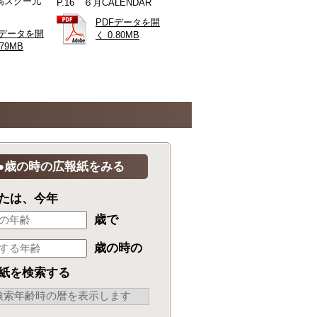
農高スクー儿
P.16 ６月CALENDAR
PDFデータを開
Fデータを開
く 0.80MB
.79MB
●歳の時の広報紙をみる
たは、今年
歳で
歳の時の
紙を検索する