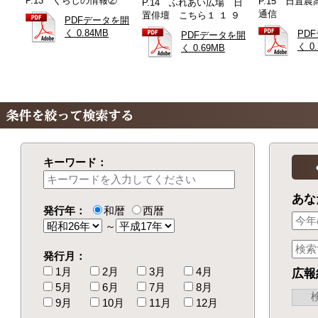
P.13 くらしの情報②
P.15 日置
P.14 ふれあい広場 日
通信
置俳壇 こちら１ １ ９
PDFデータを開
く 0.84MB
PD
PDFデータを開
く 0
く 0.69MB
キーワード：
あな
発行年：
和暦
西暦
～
発行月：
1月
2月
3月
4月
広報
5月
6月
7月
8月
9月
10月
11月
12月