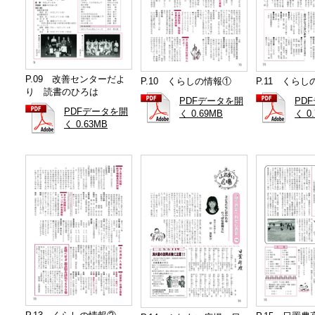
P.09 改善センターだよ
P.10 くらしの情報①
P.11 くら
り 読書のひろは
PDFデータを開
PD
PDFデータを開
く 0.69MB
く 0
く 0.63MB