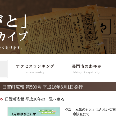
振り返ります。
Tweet
日置町広報 第500号 平成16年6月1日発行
日置町広報 平成16年の一覧へ戻る
「元気のもと」はきれいな歯
康診査にて