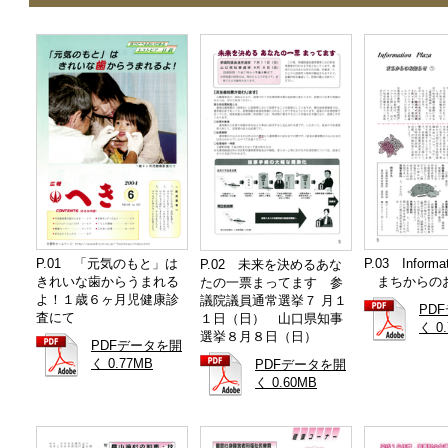
P.01 「元気のもと」は
P.03 Informat
P.02 未来を決めるあな
きれいな歯からうまれる
まちからの
たの一票まってます 参
よ！１歳６ヶ月児健康診
議院議員通常選挙７ 月１
PD
査にて
１日（日） 山口県知事
く 0
選挙８月８日（日）
PDFデータを開
く 0.77MB
PDFデータを開
く 0.60MB