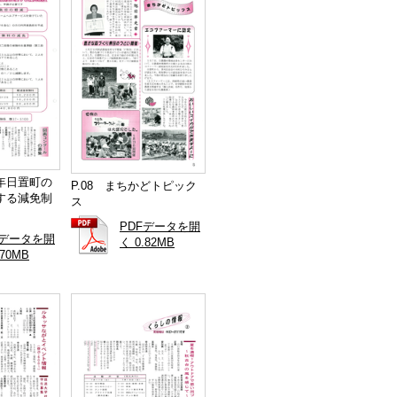
6年日置町の
P.08 まちかどトピック
する減免制
ス
PDFデータを開
Fデータを開
く 0.82MB
.70MB