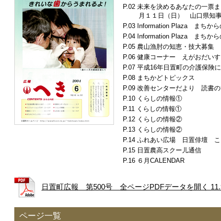
未来を決めるあなたの一票ま
月１１日（日） 山口県知
Information Plaza ま
Information Plaza
農山漁肘の知恵・技大募集
健康コーナー えがおだいす
平成16年日置町の介護保険
まちかどトピックス
改善センターだより 読書の
くらしの情報①
くらしの情報①
くらしの情報②
くらしの情報②
ふれあい広場 日置俳壇 こち
日置農高スクー儿通信
６月CALENDAR
日置町広報 第500号 全ページPDFデータを開く 11.
ページ一覧