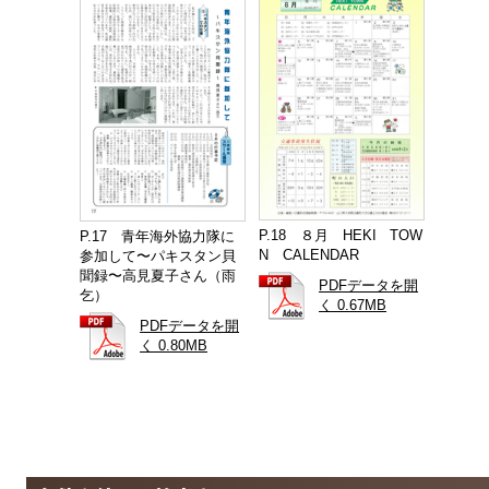
P.18 ８月 HEKI TOW
P.17 青年海外協力隊に
N CALENDAR
参加して〜パキスタン貝
聞録〜高見夏子さん（雨
PDFデータを開
乞）
く 0.67MB
PDFデータを開
く 0.80MB