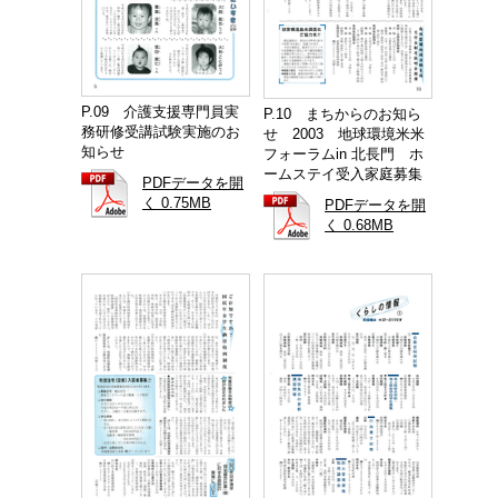
P.09 介護支援専門員実
P.10 まちからのお知ら
務研修受講試験実施のお
せ 2003 地球環境米米
知らせ
フォーラムin 北長門 ホ
ームステイ受入家庭募集
PDFデータを開
く 0.75MB
PDFデータを開
く 0.68MB