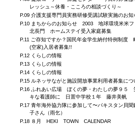
レッシュ～休養・こころの相談づくり～
介護支援専門員実務研修受講試験実施のお知
まちからのお知らせ 2003 地球環境米米フ
北長門 ホームステイ受入家庭募集
ご存知ですか？国民年金学生納付特例制度 
(空家)入居者募集!!
くらしの情報
くらしの情報
くらしの情報
ルネッサながと施設開放事業利用者募集につ
ふれあい広場 ぼくの夢・わたしの夢９５ 
キな看護師に 日置中学校１年 藤井美帆
青年海外協力隊に参加して〜パキスタン貝聞
子さん（雨乞）
８月 HEKI TOWN CALENDAR