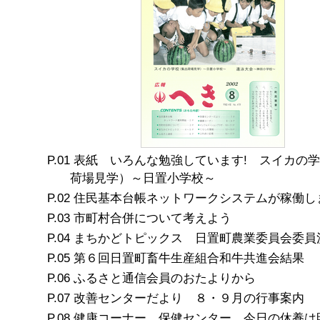
表紙 いろんな勉強しています! スイカの
荷場見学）～日置小学校～
住民基本台帳ネットワークシステムが稼働し
市町村合併について考えよう
まちかどトピックス 日置町農業委員会委員決
第６回日置町畜牛生産組合和牛共進会結果
ふるさと通信会員のおたよりから
改善センターだより ８・９月の行事案内
健康コーナー 保健センター 今日の休養は