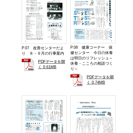
P.08 健康コーナー 保
P.07 改善センターだよ
健センター 今日の休養
り ８・９月の行事案内
は明日のリフレッシュ～
PDFデータを開
休養・こころの相談づく
く 0.61MB
り～
PDFデータを開
く 0.74MB