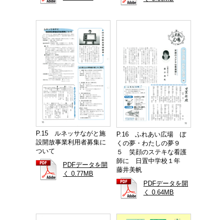
P.15 ルネッサながと施
P.16 ふれあい広場 ぼ
設開放事業利用者募集に
くの夢・わたしの夢９
ついて
５ 笑顔のステキな看護
師に 日置中学校１年
PDFデータを開
藤井美帆
く 0.77MB
PDFデータを開
く 0.64MB