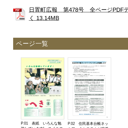
日置町広報 第478号 全ページPDF
く 13.14MB
ページ一覧
P.01 表紙 いろんな勉
P.02 住民基本台帳ネッ