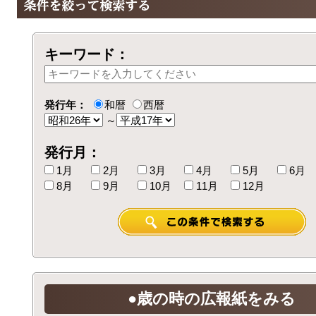
キーワード：
発行年：
和暦
西暦
～
発行月：
1月
2月
3月
4月
5月
6月
8月
9月
10月
11月
12月
●歳の時の広報紙をみる