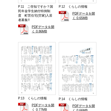
P.11 ご存知ですか？国
P.12 くらしの情報
民年金学生納付特例制
PDFデータを開
度 町営住宅(空家)入居
く 0.65MB
者募集!!
PDFデータを開
く 0.86MB
P.13 くらしの情報
P.14 くらしの情報
PDFデータを開
PDFデータを開
く 0.77MB
く 0.66MB