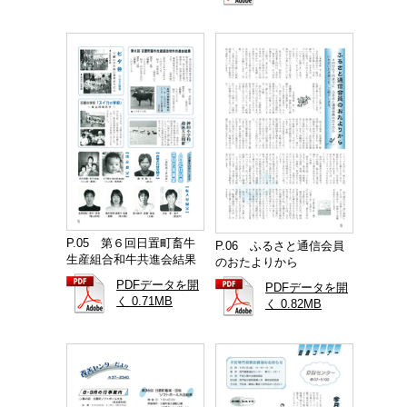
P.05 第６回日置町畜牛
P.06 ふるさと通信会員
生産組合和牛共進会結果
のおたよりから
PDFデータを開
PDFデータを開
く 0.71MB
く 0.82MB