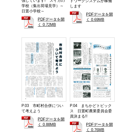
強しています! スイカの
トワークシステムが稼働
学校（集出荷場見学）～
します
日置小学校～
PDFデータを開
PDFデータを開
く 0.69MB
く 0.72MB
P.03 市町村合併につい
P.04 まちかどトピック
て考えよう
ス 日置町農業委員会委
員決まる!!
PDFデータを開
く 0.88MB
PDFデータを開
く 0.76MB