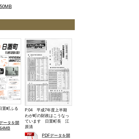
50MB
回日置町ふる
P.04 平成7年度上半期
わが町の財政はこうなっ
ています 日置町長 江
Fデータを開
原清
.64MB
PDFデータを開