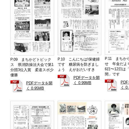
P.11 まち
P.10 こんにちは!保健婦
P.09 まちかどトピック
せ 年金だより
です 糖尿病を防ぎまし
ス 県消防操法大会で第1
6日〜12日は
ょう えがおだいすき
分団3位入賞 柔道スポ少
間」です
優勝
PDFデータを開
PD
く 0.99MB
PDFデータを開
く 0
く 0.95MB