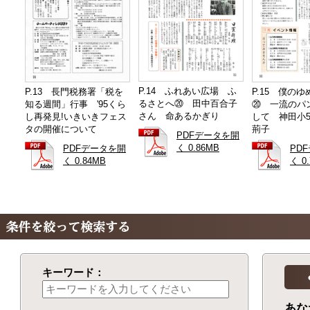
P.14 ふれあい広場 ふ
P.13 長門税務署「税を
P.15 僕の
るさとへ⑳ 田中百合子
知る週間」行事 '95くら
⑳ 一流のパ
さん 命あるかぎり
し再発見!いきいきフェス
して 神田小
タの開催について
荊子
PDFデータを開
く 0.86MB
PDFデータを開
PD
く 0.84MB
く 0
キーワード：
あな