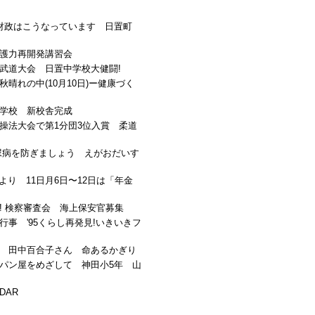
財政はこうなっています 日置町
護力再開発講習会
武道大会 日置中学校大健闘!
晴れの中(10月10日)ー健康づく
学校 新校舎完成
操法大会で第1分団3位入賞 柔道
尿病を防ぎましょう えがおだいす
り 11日月6日〜12日は「年金
! 検察審査会 海上保安官募集
事 '95くらし再発見!いきいきフ
 田中百合子さん 命あるかぎり
パン屋をめざして 神田小5年 山
DAR