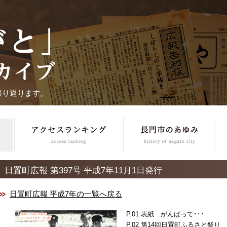
振り返ります。
Tweet
日置町広報 第397号 平成7年11月1日発行
日置町広報 平成7年の一覧へ戻る
表紙 がんばって･･･
第14回日置町ふるさと祭り