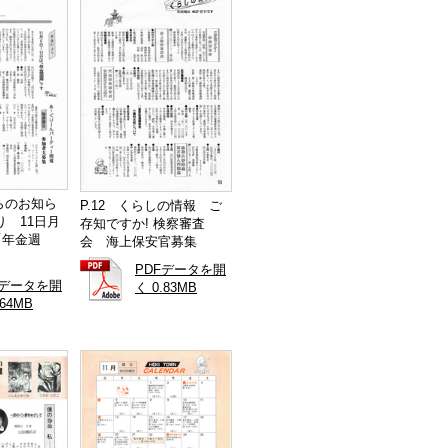
からのお知ら
P.12 くらしの情報 ご
 11日月
存知ですか! 検察審査
「年金週
会 海上保安官募集
PDFデータを開
Fデータを開
く 0.83MB
.64MB