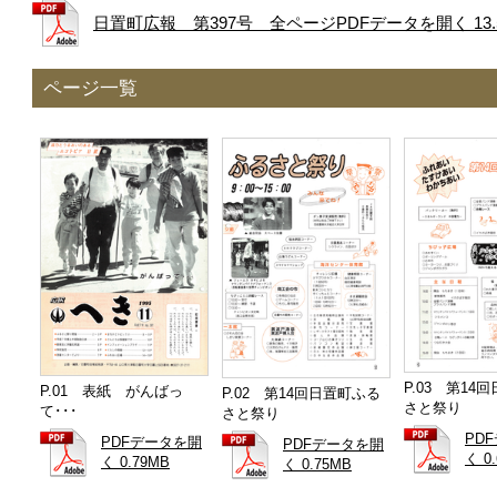
日置町広報 第397号 全ページPDFデータを開く 13.
ページ一覧
P.03 第14
P.01 表紙 がんばっ
P.02 第14回日置町ふる
さと祭り
て･･･
さと祭り
PD
PDFデータを開
PDFデータを開
く 0
く 0.79MB
く 0.75MB