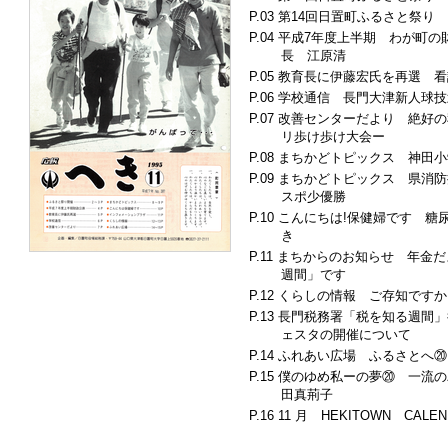
第14回日置町ふるさと祭り
平成7年度上半期 わが町の
長 江原清
教育長に伊藤宏氏を再選 看
学校通信 長門大津新人球技
改善センターだより 絶好の秋
リ歩け歩け大会ー
まちかどトピックス 神田小
まちかどトピックス 県消防
スポ少優勝
こんにちは!保健婦です 糖
き
まちからのお知らせ 年金だよ
週間」です
くらしの情報 ご存知ですか
長門税務署「税を知る週間」行
ェスタの開催について
ふれあい広場 ふるさとへ⑳
僕のゆめ私ーの夢⑳ 一流の
田真荊子
11 月 HEKITOWN CALEN