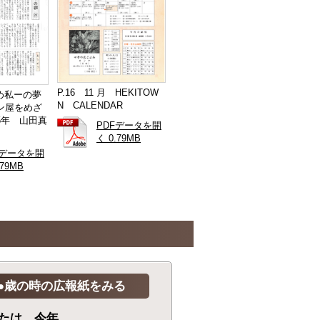
P.16 11 月 HEKITOW
ゆめ私ーの夢
N CALENDAR
ン屋をめざ
5年 山田真
PDFデータを開
く 0.79MB
Fデータを開
.79MB
●歳の時の広報紙をみる
たは、今年