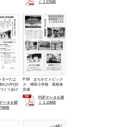
く 1.07MB
センターだよ
P.08 まちかどトピック
れの中(10
ス 神田小学校 新校舎
康づくリ歩け
完成
PDFデータを開
Fデータを開
く 1.10MB
.79MB