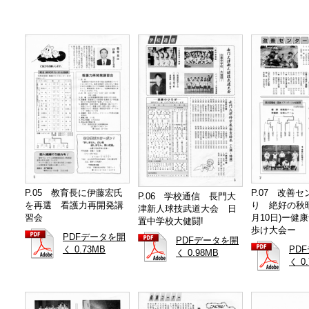
P.05 教育長に伊藤宏氏
P.07 改善
P.06 学校通信 長門大
を再選 看護力再開発講
り 絶好の秋晴
津新人球技武道大会 日
習会
月10日)ー健
置中学校大健闘!
歩け大会ー
PDFデータを開
PDFデータを開
く 0.73MB
PD
く 0.98MB
く 0