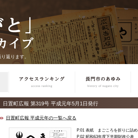
振り返ります。
Tweet
日置町広報 第319号 平成元年5月1日発行
日置町広報 平成元年の一覧へ戻る
表紙 まごころを折りに詰め
昭和63年度下半期財政公表