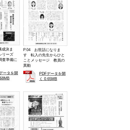
会構成決ま
P.04 お世話になりま
査シリーズ
す 転入の先生からひと
調査準備に
ことメッセージ 教員の
異動
Fデータを開
PDFデータを開
.68MB
く 0.65MB