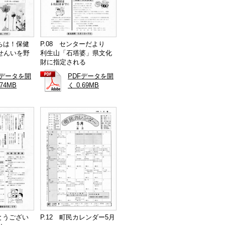
にちは！保健
P.08 センターだより
せんいを野
利生山「石塔婆」県文化
財に指定される
Fデータを開
PDFデータを開
.74MB
く 0.69MB
がとうござい
P.12 町民カレンダー5月