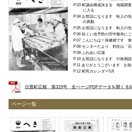
町議会構成決まる 地籍調査
に入る
お世話になります 転入の先
の異動
お世話になります 転入の先
松くい虫予防の空中散布にご
こんにちは！保健婦です 食
センターだより 利生山「石
ふれあい広場
お世話になります 行政相談
ありがとうございます お知
町民カレンダー5月
日置町広報 第319号 全ページPDFデータを開く 8.6
ページ一覧