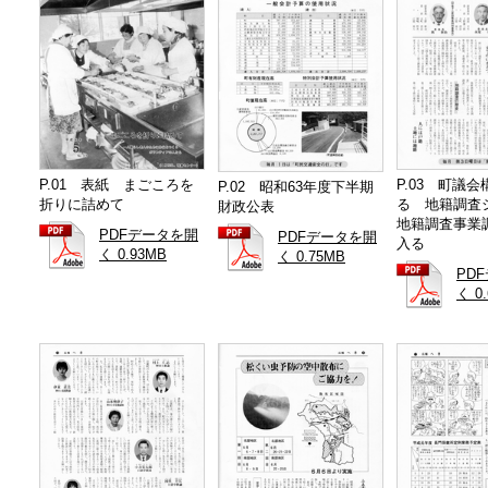
P.01 表紙 まごころを
P.03 町議
P.02 昭和63年度下半期
折りに詰めて
る 地籍調
財政公表
地籍調査事業
PDFデータを開
PDFデータを開
入る
く 0.93MB
く 0.75MB
PD
く 0