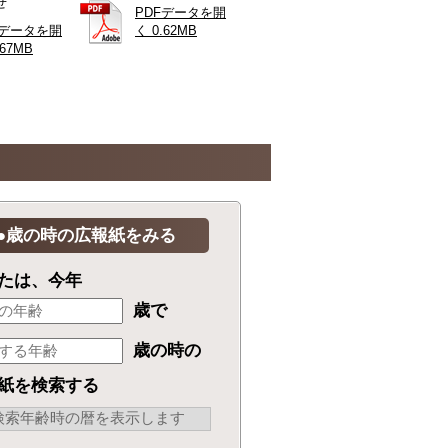
せ
PDFデータを開
Fデータを開
く 0.62MB
.67MB
●歳の時の広報紙をみる
たは、今年
歳で
歳の時の
紙を検索する