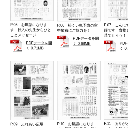
P.05 お世話になりま
P.07 こん
P.06 松くい虫予防の空
す 転入の先生からひと
婦です 食物
中散布にご協力を！
ことメッセージ
菜でとろう！
PDFデータを開
PDFデータを開
PD
く 0.68MB
く 0.71MB
く 0
P.11 あり
P.10 お世話になりま
P.09 ふれあい広場