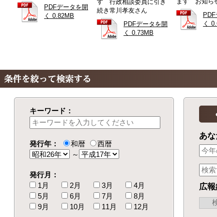
ます お知ら
す 行政相談委員に引き
PDFデータを開
続き常川孝友さん
PD
く 0.82MB
く 0
PDFデータを開
く 0.73MB
キーワード：
あな
発行年：
和暦
西暦
～
発行月：
1月
2月
3月
4月
広報
5月
6月
7月
8月
9月
10月
11月
12月