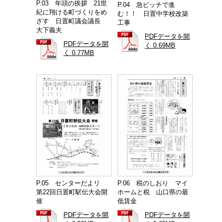
P.03 年頭の挨拶 21世
P.04 急ピッチで進
紀に翔ける町づくりをめ
む！！ 日置中学校改築
ざす 日置町議会議長
工事
大下義夫
PDFデータを開
PDFデータを開
く 0.69MB
く 0.77MB
P.05 センターだよリ
P.06 税のしおり マイ
第22回日置町駅伝大会開
ホームと税 山口県の最
催
低賃金
PDFデータを開
PDFデータを開