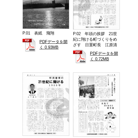
P.01 表紙 飛翔
P.02 年頭の挨拶 21世
紀に翔ける町づくりをめ
PDFデータを開
ざす 日置町長 江原清
く 0.93MB
PDFデータを開
く 0.72MB