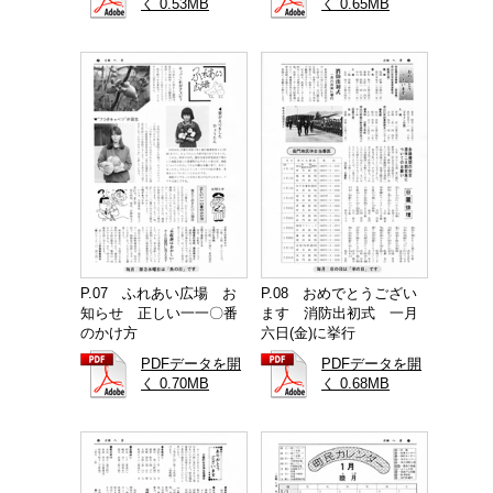
く 0.53MB
く 0.65MB
P.07 ふれあい広場 お
P.08 おめでとうござい
知らせ 正しい一一〇番
ます 消防出初式 一月
のかけ方
六日(金)に挙行
PDFデータを開
PDFデータを開
く 0.70MB
く 0.68MB