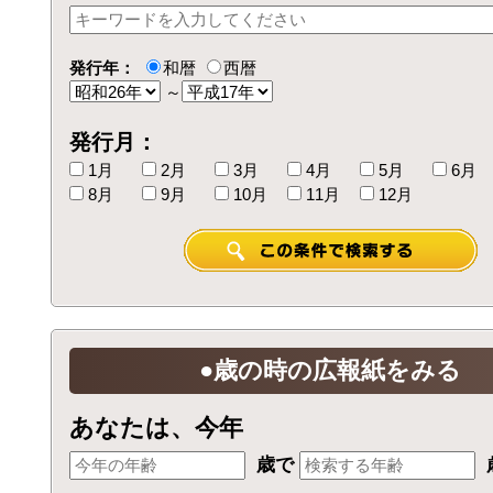
発行年：
和暦
西暦
～
発行月：
1月
2月
3月
4月
5月
6月
8月
9月
10月
11月
12月
●歳の時の広報紙をみる
あなたは、今年
歳で