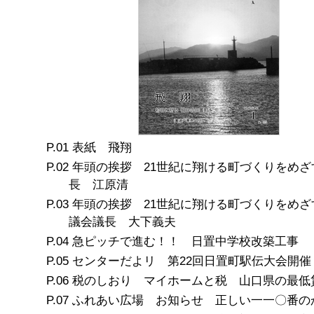
表紙 飛翔
年頭の挨拶 21世紀に翔ける町づくりをめざ
長 江原清
年頭の挨拶 21世紀に翔ける町づくりをめざ
議会議長 大下義夫
急ピッチで進む！！ 日置中学校改築工事
センターだよリ 第22回日置町駅伝大会開催
税のしおり マイホームと税 山口県の最低
ふれあい広場 お知らせ 正しい一一〇番の