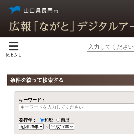
キーワード：
発行年：
和暦
西暦
～