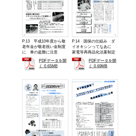
P.13 平成10年度から敬
P.14 国保の仕組み ダ
老年金が敬老祝い金制度
イオキシンってなあに
に 車の盗難に注意
家電等再商品化法案制定
PDFデータを開
PDFデータを開
く 0.65MB
く 0.69MB