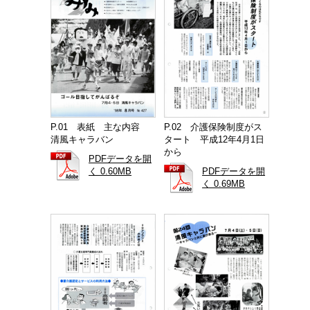
P.01 表紙 主な内容
P.02 介護保険制度がス
清風キャラバン
タート 平成12年4月1日
から
PDFデータを開
く 0.60MB
PDFデータを開
く 0.69MB