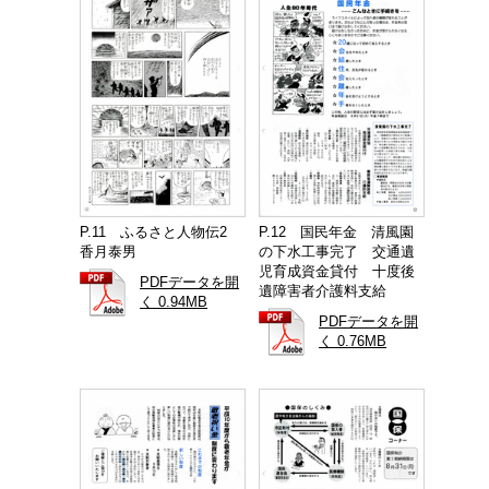
P.11 ふるさと人物伝2
P.12 国民年金 清風園
香月泰男
の下水工事完了 交通遺
児育成資金貸付 十度後
PDFデータを開
遺障害者介護料支給
く 0.94MB
PDFデータを開
く 0.76MB