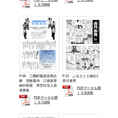
PDFデータを開
く 0.75MB
く 0.76MB
P.09 三隅町職員採用試
P.10 ふるさと人物伝2
験 受験案内 口座振替
香月泰男
納付制度 県営住宅入居
PDFデータを開
者募集
く 0.91MB
PDFデータを開
く 0.71MB