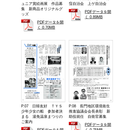
ュニア賞絵画展 作品募
窪自治会 上ゲ自治会
集 新商品オリジナルグ
PDFデータを開
ッズ
く 0.89MB
PDFデータを開
く 0.70MB
P.07 日韓友好 ＴＹＳ
P.08 長門地区環境衛生
少年少女の船 参加者決
推進協議会会長表彰 新
まる 湯免温泉まつりの
助役就任 自衛官募集
ご案内
PDFデータを開