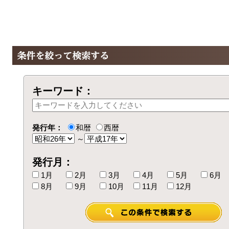
キーワード：
発行年：
和暦
西暦
～
発行月：
1月
2月
3月
4月
5月
6月
8月
9月
10月
11月
12月