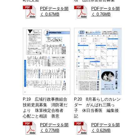
町民文芸
項 山口県警察官募集
PDFデータを開
PDFデータを開
く 0.67MB
く 0.76MB
P.19 広域行政事務組合
P.20 8月暮らしのカレン
技術吏員募集 消防署だ
ダー がんばれ三隅っ
より 珠算検定合格者
子 休日当番医 編集後
心配ごと相談 善意
記
PDFデータを開
PDFデータを開
く 0.77MB
く 0.62MB