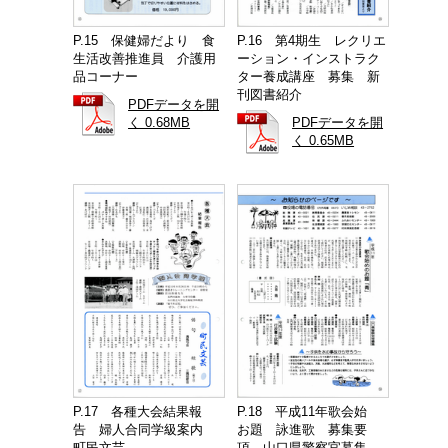
P.15 保健婦だより 食
P.16 第4期生 レクリエ
生活改善推進員 介護用
ーション・インストラク
品コーナー
ター養成講座 募集 新
刊図書紹介
PDFデータを開
く 0.68MB
PDFデータを開
く 0.65MB
P.17 各種大会結果報
P.18 平成11年歌会始
告 婦人合同学級案内
お題 詠進歌 募集要