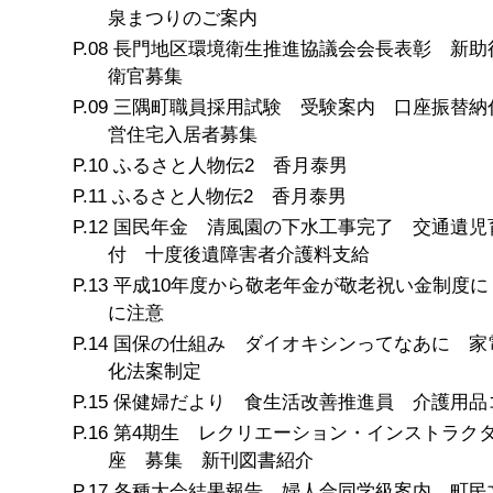
泉まつりのご案内
長門地区環境衛生推進協議会会長表彰 新助
衛官募集
三隅町職員採用試験 受験案内 口座振替納
営住宅入居者募集
ふるさと人物伝2 香月泰男
ふるさと人物伝2 香月泰男
国民年金 清風園の下水工事完了 交通遺児
付 十度後遺障害者介護料支給
平成10年度から敬老年金が敬老祝い金制度に
に注意
国保の仕組み ダイオキシンってなあに 家
化法案制定
保健婦だより 食生活改善推進員 介護用品
第4期生 レクリエーション・インストラク
座 募集 新刊図書紹介
各種大会結果報告 婦人合同学級案内 町民