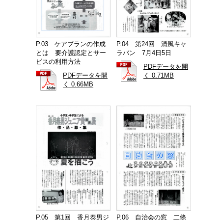
P.03 ケアプランの作成
P.04 第24回 清風キャ
とは 要介護認定とサー
ラバン 7月4日5日
ビスの利用方法
PDFデータを開
PDFデータを開
く 0.71MB
く 0.66MB
P.05 第1回 香月泰男ジ
P.06 自治会の窓 二條