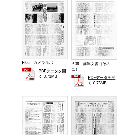
P.05 カメラルポ
P.06 藤津文書（その
ニ）
PDFデータを開
く 0.71MB
PDFデータを開
く 0.75MB