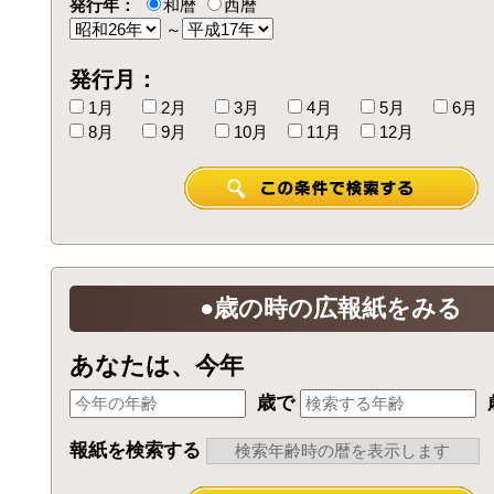
発行年：
和暦
西暦
～
発行月：
1月
2月
3月
4月
5月
6月
8月
9月
10月
11月
12月
●歳の時の広報紙をみる
あなたは、今年
歳で
報紙を検索する