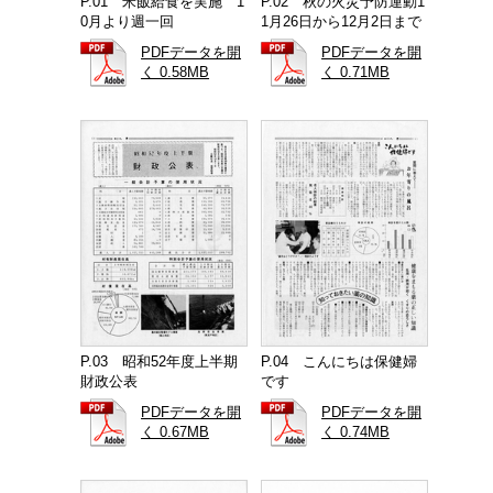
P.01 米飯給食を実施 1
P.02 秋の火災予防運動1
0月より週一回
1月26日から12月2日まで
PDFデータを開
PDFデータを開
く 0.58MB
く 0.71MB
P.03 昭和52年度上半期
P.04 こんにちは保健婦
財政公表
です
PDFデータを開
PDFデータを開
く 0.67MB
く 0.74MB